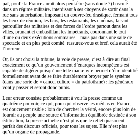
paf, pouf : la France aurait alors peut-être (sans doute ?) basculé
dans un régime militaire, interdisant à ses citoyens de sortir dans la
rue sans autorisation, imposant un couvre-feu drastique, fermant tous
les lieux de réunion, les bars, les restaurants, les cinémas, faisant
patrouiller des militaires et des forces de l’ordre partout dans les
villes, prunant et embastillant les impétrants, couronnant le tout
d’une ou deux exécutions sommaires – mais pas dans une salle de
spectacle et en plus petit comité, rassurez-vous et bref, cela aurait été
l’horreur.
Or, ils ont choisi la tribune, la voie de presse, c’est-à-dire au final
exactement ce qu’un gouvernement d’énarques incompétents est
capable de digérer puisqu’une telle manœuvre permet d’être identifié
formellement avant de se faire durablement broyer par le système
(dans une sorte de « cancel culture » du patriotisme) : les généraux
vont y passer et seront donc punis.
Leur erreur consiste probablement à voir la presse comme un
quatrième pouvoir, ce qui, pour qui observe les médias en France,
est doucement risible : loin de chercher la vérité, encore plus loin de
fournir au peuple une source d’information équilibrée destinée à son
édification, la presse actuelle n’est plus que le reflet quasiment
parfait des discours officiels, pour tous les sujets. Elle n’est plus
qu’un organe de propagande.