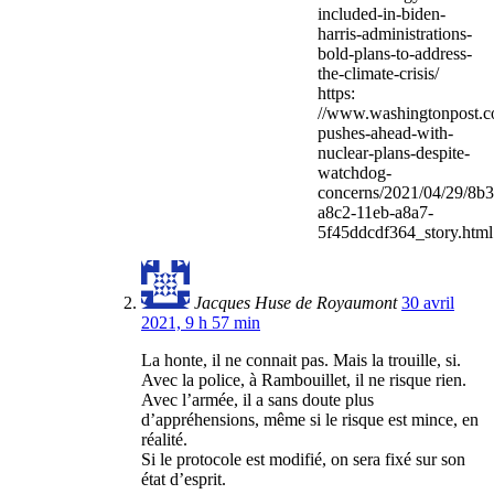
included-in-biden-
harris-administrations-
bold-plans-to-address-
the-climate-crisis/
https:
//www.washingtonpost.co
pushes-ahead-with-
nuclear-plans-despite-
watchdog-
concerns/2021/04/29/8b3
a8c2-11eb-a8a7-
5f45ddcdf364_story.html
Jacques Huse de Royaumont
30 avril
2021, 9 h 57 min
La honte, il ne connait pas. Mais la trouille, si.
Avec la police, à Rambouillet, il ne risque rien.
Avec l’armée, il a sans doute plus
d’appréhensions, même si le risque est mince, en
réalité.
Si le protocole est modifié, on sera fixé sur son
état d’esprit.