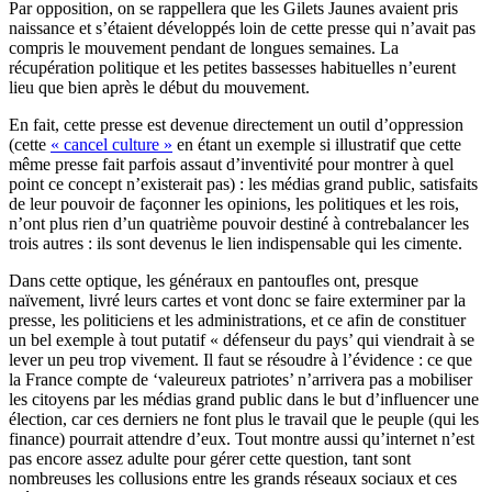
Par opposition, on se rappellera que les Gilets Jaunes avaient pris
naissance et s’étaient développés loin de cette presse qui n’avait pas
compris le mouvement pendant de longues semaines. La
récupération politique et les petites bassesses habituelles n’eurent
lieu que bien après le début du mouvement.
En fait, cette presse est devenue directement un outil d’oppression
(cette
« cancel culture »
en étant un exemple si illustratif que cette
même presse fait parfois assaut d’inventivité pour montrer à quel
point ce concept n’existerait pas) : les médias grand public, satisfaits
de leur pouvoir de façonner les opinions, les politiques et les rois,
n’ont plus rien d’un quatrième pouvoir destiné à contrebalancer les
trois autres : ils sont devenus le lien indispensable qui les cimente.
Dans cette optique, les généraux en pantoufles ont, presque
naïvement, livré leurs cartes et vont donc se faire exterminer par la
presse, les politiciens et les administrations, et ce afin de constituer
un bel exemple à tout putatif « défenseur du pays’ qui viendrait à se
lever un peu trop vivement. Il faut se résoudre à l’évidence : ce que
la France compte de ‘valeureux patriotes’ n’arrivera pas a mobiliser
les citoyens par les médias grand public dans le but d’influencer une
élection, car ces derniers ne font plus le travail que le peuple (qui les
finance) pourrait attendre d’eux. Tout montre aussi qu’internet n’est
pas encore assez adulte pour gérer cette question, tant sont
nombreuses les collusions entre les grands réseaux sociaux et ces