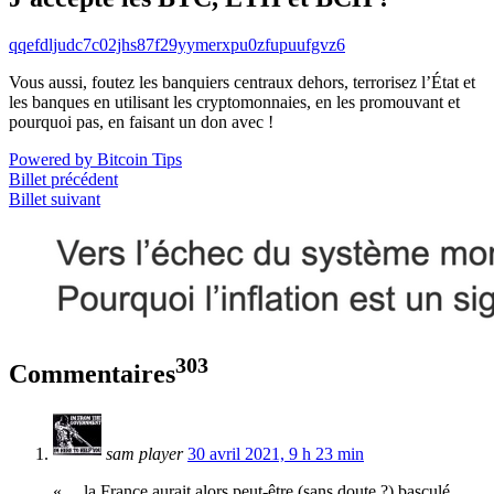
qqefdljudc7c02jhs87f29yymerxpu0zfupuufgvz6
Vous aussi, foutez les banquiers centraux dehors, terrorisez l’État et
les banques en utilisant les cryptomonnaies, en les promouvant et
pourquoi pas, en faisant un don avec !
Powered by Bitcoin Tips
Billet précédent
Billet suivant
303
Commentaires
sam player
30 avril 2021, 9 h 23 min
«… la France aurait alors peut-être (sans doute ?) basculé