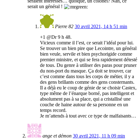
seraient intéressés… quoique, un colonel? Nan, ce
serait un général !
Pierre 82
30 avril 2021, 14 h 51 min
+1 @Dr 9 h 48.
Vicieux comme il l’est, ce serait l’idéal pour lui.
Se trouver un bien pire que Lecointre, un général
bien veule, servile et bien psychorigide comme
premier ministre, et qui se fera rapidement détesté
de tous. Du genre à utiliser des paras pour pruner
du non-port du masque. Ça doit se trouver, car
c’est comme dans tous les corps de métier, il y a
des gens brillants comme des gens consternants.
Il a déjà eu le coup de génie de se choisir Castex,
type même de l’énarque borné, pas intelligent et
absolument pas à sa place, qui a cristallisé une
couche de haine autour de sa personne en un
temps record.
Je m’attends à tout avec ce type de malfaisants…
ange et démon
30 avril 2021, 11 h 09 min