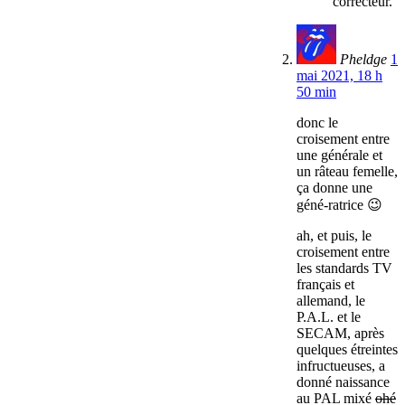
correcteur.
Pheldge
1
mai 2021, 18 h
50 min
donc le
croisement entre
une générale et
un râteau femelle,
ça donne une
géné-ratrice 😉
ah, et puis, le
croisement entre
les standards TV
français et
allemand, le
P.A.L. et le
SECAM, après
quelques étreintes
infructueuses, a
donné naissance
au PAL mixé
ohé