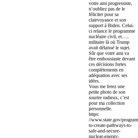
votre ami progressiste,
n’oubliez pas de le
féliciter pour sa
clairvoyance et son
support à Biden. Celui-
ci relance le programme
nucléaire civil, et…..
militaire là où Trump
avait délaissé le sujet.
Sûr que votre ami va
être enthousiaste devant
ces décisions fortes
complètements en
adéquation avec ses
idées.
Vous me ferez une
petite photo de son
sourire radieux, c’est
pour ma collection
personnelle.
https:
//www.state.gov/program
to-create-pathways-to-
safe-and-secure-
nuclear-energy-