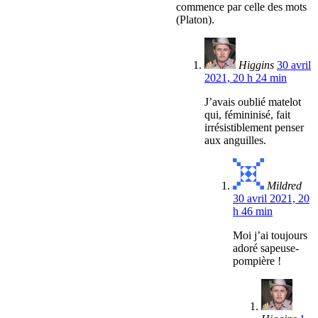
commence par celle des mots
(Platon).
Higgins
30 avril
2021, 20 h 24 min
J’avais oublié matelot
qui, fémininisé, fait
irrésistiblement penser
aux anguilles.
Mildred
30 avril 2021, 20
h 46 min
Moi j’ai toujours
adoré sapeuse-
pompière !