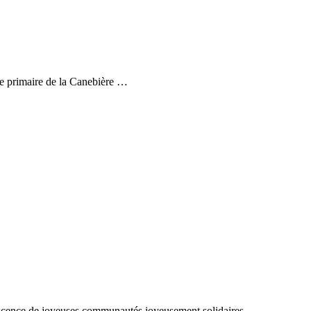
ole primaire de la Canebière …
rvescence de joyeuses communautés joyeusement solidaires.