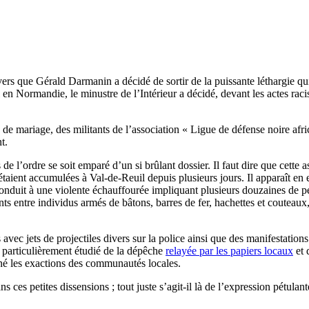
divers que Gérald Darmanin a décidé de sortir de la puissante léthargie q
en Normandie, le minustre de l’Intérieur a décidé, devant les actes racist
de mariage, des militants de l’association « Ligue de défense noire af
t.
de l’ordre se soit emparé d’un si brûlant dossier. Il faut dire que cette a
’étaient accumulées à Val-de-Reuil depuis plusieurs jours. Il apparaît en
 conduit à une violente échauffourée impliquant plusieurs douzaines de 
ts entre individus armés de bâtons, barres de fer, hachettes et couteaux,
 avec jets de projectiles divers sur la police ainsi que des manifestation
 particulièrement étudié de la dépêche
relayée par les papiers locaux
et 
gné les exactions des communautés locales.
s ces petites dissensions ; tout juste s’agit-il là de l’expression pétulan