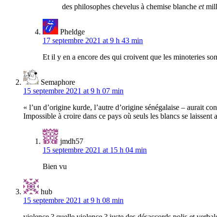
des philosophes chevelus à chemise blanche
et
mil
Pheldge
17 septembre 2021 at 9 h 43 min
Et il y en a encore des qui croivent que les minoteries so
Semaphore
15 septembre 2021 at 9 h 07 min
« l’un d’origine kurde, l’autre d’origine sénégalaise – aurait co
Impossible à croire dans ce pays où seuls les blancs se laissent 
jmdh57
15 septembre 2021 at 15 h 04 min
Bien vu
hub
15 septembre 2021 at 9 h 08 min
violence ? quelle violence ? juste des désaccords polis et verb