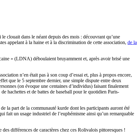
ui le clouait dans le néant depuis des mois : découvrant qu’une
es appelant à la haine et à la discrimination de cette association,
de la
ricaine » (LDNA) déboulaient bruyamment et, après avoir brisé une
ssociation n’en était pas à son coup d’essai et, plus à propos encore,
 effet que le 5 septembre dernier, une simple dispute entre deux
personnes (on évoque une centaines d’individus) faisant finalement
 de hachettes et de battes de baseball pour le quotidien Paris-
s de la part de la communauté kurde dont les participants auront été
qui fait un usage industriel de l’euphémisme ainsi qu’un remarquable
te des différences de caractères chez ces Rolivalois pittoresques !