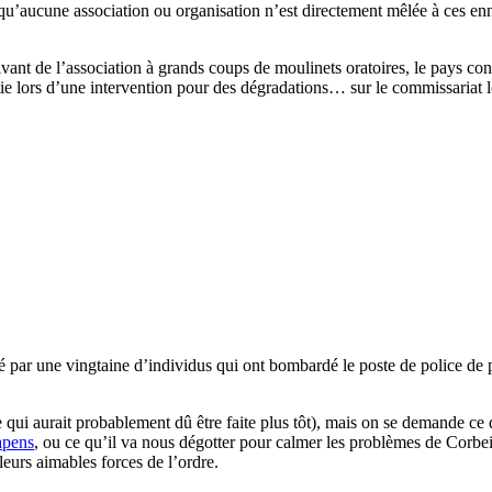
 qu’aucune association ou organisation n’est directement mêlée à ces en
olvant de l’association à grands coups de moulinets oratoires, le pays c
rtie lors d’une intervention pour des dégradations… sur le commissariat l
é par une vingtaine d’individus qui ont bombardé le poste de police de pro
i aurait probablement dû être faite plus tôt), mais on se demande ce 
apens
, ou ce qu’il va nous dégotter pour calmer les problèmes de Corbei
leurs aimables forces de l’ordre.