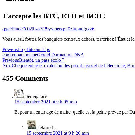
J'accepte les BTC, ETH et BCH !
qqefdljudc7c02jhs87f29yymerxpu0zfupuufgvz6
Vous aussi, foutez les banquiers centraux dehors, terrorisez l’État et 
Powered by Bitcoin Tips
communautarisme
Gérald Darmanin
LDNA
Navigation
Previous
Bientôt, un pass écolo ?
Next
Chèque énergie, explosion des prix du gaz et de l’électricité, Bruno
de
l’article
455 Comments
Semaphore
15 septembre 2021 at 9 h 05 min
Et pour un entartage de maire, quelle est la peine prévue par D
kekoresin
15 septembre 2021 at 9 h 20 min