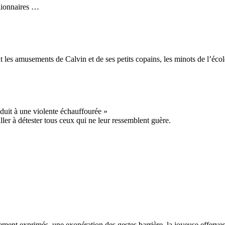
lionnaires …
nt les amusements de Calvin et de ses petits copains, les minots de l’éc
nduit à une violente échauffourée »
aller à détester tous ceux qui ne leur ressemblent guère.
alement exprimés, une exonération des gestes barrière, la joyeuse effe