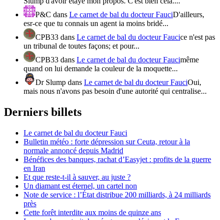
Slump d'avoir étayé mon propos. C'est bien cela....
P&C
dans
Le carnet de bal du docteur Fauci
D'ailleurs,
esr-ce que tu connais un agent ia moins bridé...
CPB33
dans
Le carnet de bal du docteur Fauci
ce n'est pas
un tribunal de toutes façons; et pour...
CPB33
dans
Le carnet de bal du docteur Fauci
même
quand on lui demande la couleur de la moquette...
Dr Slump
dans
Le carnet de bal du docteur Fauci
Oui,
mais nous n'avons pas besoin d'une autorité qui centralise...
Derniers billets
Le carnet de bal du docteur Fauci
Bulletin météo : forte dépression sur Ceuta, retour à la
normale annoncé depuis Madrid
Bénéfices des banques, rachat d’Easyjet : profits de la guerre
en Iran
Et que reste-t-il à sauver, au juste ?
Un diamant est éternel, un cartel non
Note de service : l’État distribue 200 milliards, à 24 milliards
près
Cette forêt interdite aux moins de quinze ans