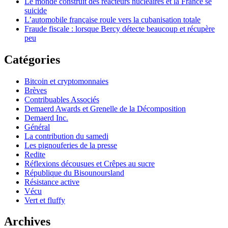
Le monde construit des réacteurs nucléaires et la France se
suicide
L’automobile française roule vers la cubanisation totale
Fraude fiscale : lorsque Bercy détecte beaucoup et récupère
peu
Catégories
Bitcoin et cryptomonnaies
Brèves
Contribuables Associés
Demaerd Awards et Grenelle de la Décomposition
Demaerd Inc.
Général
La contribution du samedi
Les pignouferies de la presse
Redite
Réflexions décousues et Crêpes au sucre
République du Bisounoursland
Résistance active
Vécu
Vert et fluffy
Archives