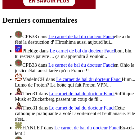
Derniers commentaires
CPB33
dans
Le carnet de bal du docteur Fauci
elle a du
fêté la destruction d' Hiroshima aussi aujourd'hui...
Pheldge
dans
Le carnet de bal du docteur Fauci
bon, bin,
tu resteras pauvre ... ça m'apprendra à vouloir...
CPB33
dans
Le carnet de bal du docteur Fauci
en Ohio la
justice était aussi tarée qu'en France !!...
MadeInCH
dans
Le carnet de bal du docteur Fauci
Hum...
Lumo de Proton? La boîte qui fait Proton VPN...
Theo31
dans
Le carnet de bal du docteur Fauci
Suffit que
Musk et Zuckerberg passent un coup de fil...
Theo31
dans
Le carnet de bal du docteur Fauci
Cette
catholique pratiquante a voté l'avortement et l'euthanasie. Elle
s'est...
HANLET
dans
Le carnet de bal du docteur Fauci
Ex-cel-
lent !