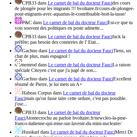
CPB33
dans
Le carnet de bal du docteur Fauci
des cours
de plongée pour les migrants !!! bvoltaire.fr/cours-de-plongee-
pour-migrants-avec-aquarius-le-contribuable-boit-la-tasse/
P&C
dans
Le carnet de bal du docteur Fauci
Est-ce que tu
vois souvent des politiques en poste admette...
CPB33
dans
Le carnet de bal du docteur Fauci
fuck la
préfète; pas besoin des conneries de l' Etat...
Gachno
dans
Le carnet de bal du docteur Fauci
Tiens, un
chat de plus, mais espagnol !
nemrod
dans
Le carnet de bal du docteur Fauci
La raison
spéciale Citoyen c'est que j'a jugé de son...
Gachno
dans
Le carnet de bal du docteur Fauci
Excellent
résumé de Pierre, je lui mets un A+
Habeas Corpus
dans
Le carnet de bal du docteur
Fauci
mais qu'on fasse taire cette ordure, c'est pas possible.
j'ose...
CPB33
dans
Le carnet de bal du docteur
Fauci
Atomecrochu au parloir bvoltaire.fr/newcleo-la-pme-
franco-italienne-qui-mise-sur-lavenir-du-mini-nucleaire/
Husskarl
dans
Le carnet de bal du docteur Fauci
Merci Dr