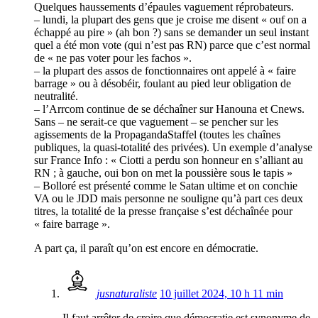
Quelques haussements d’épaules vaguement réprobateurs.
– lundi, la plupart des gens que je croise me disent « ouf on a
échappé au pire » (ah bon ?) sans se demander un seul instant
quel a été mon vote (qui n’est pas RN) parce que c’est normal
de « ne pas voter pour les fachos ».
– la plupart des assos de fonctionnaires ont appelé à « faire
barrage » ou à désobéir, foulant au pied leur obligation de
neutralité.
– l’Arrcom continue de se déchaîner sur Hanouna et Cnews.
Sans – ne serait-ce que vaguement – se pencher sur les
agissements de la PropagandaStaffel (toutes les chaînes
publiques, la quasi-totalité des privées). Un exemple d’analyse
sur France Info : « Ciotti a perdu son honneur en s’alliant au
RN ; à gauche, oui bon on met la poussière sous le tapis »
– Bolloré est présenté comme le Satan ultime et on conchie
VA ou le JDD mais personne ne souligne qu’à part ces deux
titres, la totalité de la presse française s’est déchaînée pour
« faire barrage ».
A part ça, il paraît qu’on est encore en démocratie.
jusnaturaliste
10 juillet 2024, 10 h 11 min
Il faut arrêter de croire que démocratie est synonyme de