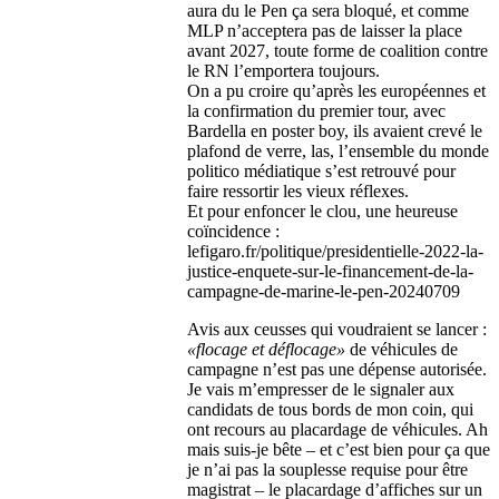
aura du le Pen ça sera bloqué, et comme
MLP n’acceptera pas de laisser la place
avant 2027, toute forme de coalition contre
le RN l’emportera toujours.
On a pu croire qu’après les européennes et
la confirmation du premier tour, avec
Bardella en poster boy, ils avaient crevé le
plafond de verre, las, l’ensemble du monde
politico médiatique s’est retrouvé pour
faire ressortir les vieux réflexes.
Et pour enfoncer le clou, une heureuse
coïncidence :
lefigaro.fr/politique/presidentielle-2022-la-
justice-enquete-sur-le-financement-de-la-
campagne-de-marine-le-pen-20240709
Avis aux ceusses qui voudraient se lancer :
«flocage et déflocage»
de véhicules de
campagne n’est pas une dépense autorisée.
Je vais m’empresser de le signaler aux
candidats de tous bords de mon coin, qui
ont recours au placardage de véhicules. Ah
mais suis-je bête – et c’est bien pour ça que
je n’ai pas la souplesse requise pour être
magistrat – le placardage d’affiches sur un