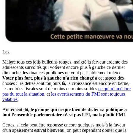
Las.
Malgré tous ces jolis bulletins rouges, malgré la ferveur ardente des
adulescents survoltés qui votèrent encore plus à gauche ce dernier
dimanche, les finances publiques ne vont pas subitement mieux.
Voter plus fort, plus à gauche n’a rien changé
à cet aspect des
choses : les dettes sont toujours là, la croissance est encore en berne,
les rentrées fiscales sont de moins en moins solides
ce qui n’améliore
pas du tout la situation
, et
les avertissements du FMI sont toujours
valables
.
Autrement dit,
le groupe qui risque bien de dicter sa politique à
tout l’ensemble parlementaire n’est pas LFI, mais plutôt FMI
.
Certes, si cela peut être repoussé encore quelques mois à la faveur
d’un apaisement estival bienvenu, on peut cependant douter que la