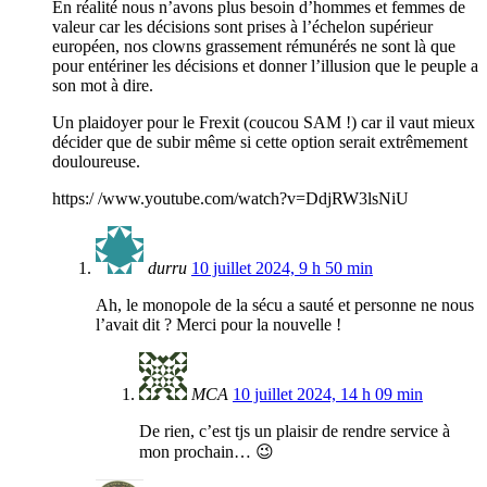
En réalité nous n’avons plus besoin d’hommes et femmes de
valeur car les décisions sont prises à l’échelon supérieur
européen, nos clowns grassement rémunérés ne sont là que
pour entériner les décisions et donner l’illusion que le peuple a
son mot à dire.
Un plaidoyer pour le Frexit (coucou SAM !) car il vaut mieux
décider que de subir même si cette option serait extrêmement
douloureuse.
https:/ /www.youtube.com/watch?v=DdjRW3lsNiU
durru
10 juillet 2024, 9 h 50 min
Ah, le monopole de la sécu a sauté et personne ne nous
l’avait dit ? Merci pour la nouvelle !
MCA
10 juillet 2024, 14 h 09 min
De rien, c’est tjs un plaisir de rendre service à
mon prochain… 😉