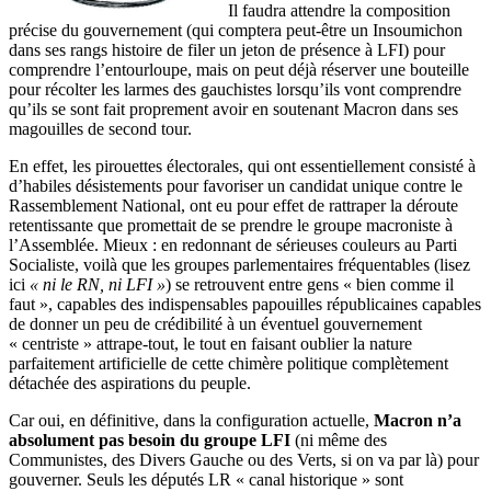
Il faudra attendre la composition
précise du gouvernement (qui comptera peut-être un Insoumichon
dans ses rangs histoire de filer un jeton de présence à LFI) pour
comprendre l’entourloupe, mais on peut déjà réserver une bouteille
pour récolter les larmes des gauchistes lorsqu’ils vont comprendre
qu’ils se sont fait proprement avoir en soutenant Macron dans ses
magouilles de second tour.
En effet, les pirouettes électorales, qui ont essentiellement consisté à
d’habiles désistements pour favoriser un candidat unique contre le
Rassemblement National, ont eu pour effet de rattraper la déroute
retentissante que promettait de se prendre le groupe macroniste à
l’Assemblée. Mieux : en redonnant de sérieuses couleurs au Parti
Socialiste, voilà que les groupes parlementaires fréquentables (lisez
ici
« ni le RN, ni LFI »
) se retrouvent entre gens « bien comme il
faut », capables des indispensables papouilles républicaines capables
de donner un peu de crédibilité à un éventuel gouvernement
« centriste » attrape-tout, le tout en faisant oublier la nature
parfaitement artificielle de cette chimère politique complètement
détachée des aspirations du peuple.
Car oui, en définitive, dans la configuration actuelle,
Macron n’a
absolument pas besoin du groupe LFI
(ni même des
Communistes, des Divers Gauche ou des Verts, si on va par là) pour
gouverner. Seuls les députés LR « canal historique » sont