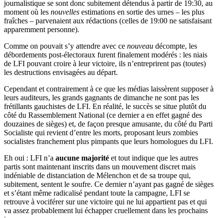
journalistique se sont donc subitement détendus à partir de 19:30, au
moment où les
nouvelles
estimations en sortie des urnes – les plus
fraîches – parvenaient aux rédactions (celles de 19:00 ne satisfaisant
apparemment personne).
Comme on pouvait s’y attendre avec ce
nouveau
décompte, les
débordements post-électoraux furent finalement modérés : les niais
de LFI pouvant croire à leur victoire, ils n’entreprirent pas (toutes)
les destructions envisagées au départ.
Cependant et contrairement à ce que les médias laissèrent supposer à
leurs auditeurs, les grands gagnants de dimanche ne sont pas les
frétillants gauchistes de LFI. En réalité, le succès se situe plutôt du
côté du Rassemblement National (ce dernier a en effet gagné des
douzaines de sièges) et, de façon presque amusante, du côté du Parti
Socialiste qui revient d’entre les morts, proposant leurs zombies
socialistes franchement plus pimpants que leurs homologues du LFI.
Eh oui : LFI n’a
aucune majorité
et tout indique que les autres
partis sont maintenant inscrits dans un mouvement discret mais
indéniable de distanciation de Mélenchon et de sa troupe qui,
subitement, sentent le soufre. Ce dernier n’ayant pas gagné de sièges
et s’étant même radicalisé pendant toute la campagne, LFI se
retrouve à vociférer sur une victoire qui ne lui appartient pas et qui
va assez probablement lui échapper cruellement dans les prochains