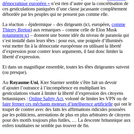
démocratique européen »
n’est rien d’autre que la concrétisation de
ces gesticulations paniquées d’une classe jacassante complètement
débordée par les peuples qui ne pensent pas comme elle.
La réaction – épidermique – des dirigeants (ici, européen,
comme
Thierry Breton
) aux remarques – comme celle de Elon Musk
notamment ici
– donnent une bonne idée du niveau de paranoïa qui
s’est installé dans leurs têtes : pour eux, une poignée d’illuminés
veut mettre fin à la démocratie européenne en utilisant la liberté
d’expression pour contrer leurs arguments, il faut donc limiter la
liberté d’expression.
Et dans un magnifique ensemble, toutes les têtes dirigeantes suivent
(ou presque).
Au
Royaume-Uni
, Kier Starmer semble s’être fait un devoir
d’ajouter l’outrance à l’incompétence en multipliant les
gesticulations visant à limiter la liberté d’expression des citoyens
britanniques :
Online Safety Act
, volonté de limiter les VPN ou de
faire fermer ces méchants moteurs d’intelligence artificielle
qui ont le
toupet de contrer avec des faits les affirmations ridicules poussées
par les politiciens, arrestations de plus en plus arbitraires de citoyens
pour des motifs toujours plus futiles, … La descente britannique aux
enfers totalitaires ne semble pas trouver de fin.