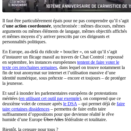
Il faut être particulièrement épais pour ne pas comprendre qu’il s’agit
d’
une action coordonnée
, synchronisée : mêmes discours, mêmes
arguments ou mêmes éléments de langage, mêmes objectifs affichés
et mêmes moyens d’y arriver prescrits par ces dirigeants et
personnalités politiques.
En Europe, au-delà du ridicule « bouclier », on sait qu’il s’agit
d’instaurer un flicage massif au travers de Chat Control : repoussé
en septembre, les instances européennes
tentent de faire voter le
texte ces prochaines semaines
, dans lequel on trouve notamment la
fin de tout anonymat sur internet et l’utilisation massive d’une
identité numérique, sous prétexte – encore et toujours – de protéger
la jeunesse.
Et sauf à inonder les parlementaires européens de protestations
méritées (
en utilisant cet outil par exemple
), on comprend que ce
deuxième volet de censure après
le DSA
– qui permet déjà de
faire
taire certaines dissidences
– permettra de faire enfin taire
suffisamment d’oppositions pour que devienne réalité le rêve
humide d’une Europe
Über Alles
fédéraliste et totalitaire.
Bientôt, la censure pour tous ?