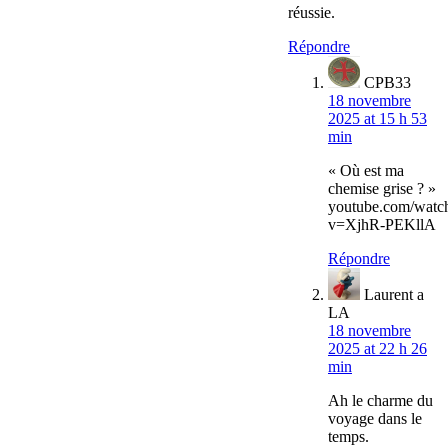
réussie.
Répondre
CPB33
18 novembre
2025 at 15 h 53
min
« Où est ma
chemise grise ? »
youtube.com/watc
v=XjhR-PEKllA
Répondre
Laurent a
LA
18 novembre
2025 at 22 h 26
min
Ah le charme du
voyage dans le
temps.