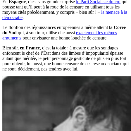
En
Espagne
, c’est sans grande surprise
le Parti Socialiste du cru
qui
pousse tant qu’il peut à la roue de la censure en utilisant tous les
moyens cités précédemment, y compris – bien sûr ! –
la menace à la
démocratie
.
Le flonflon des réjouissances européennes a même atteint
la Corée
du Sud
qui, à son tour, utilise elle aussi
exactement les mêmes
arguments
pour envisager une bonne louchée de censure.
Bien sûr,
en France
, c’est la totale : à mesure que les sondages
enfoncent le chef de l’État dans des limbes d’impopularité épaisse
autant que méritée, le petit personnage gesticule de plus en plus fort
pour obtenir, lui aussi, une bonne censure de ces réseaux sociaux qui
ne sont, décidément, pas tendres avec lui.