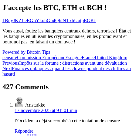
J'accepte les BTC, ETH et BCH !
1BuyJKZLeEG5YkpbGn4QhtNTxhUqtpEGKf
Vous aussi, foutez les banquiers centraux dehors, terrorisez l’État et
les banques en utilisant les cryptomonnaies, en les promouvant et
pourquoi pas, en faisant un don avec !
Powered by Bitcoin Tips
censure
Commission Européenne
Espagne
France
United Kingdom
Navigation
Previous
Impôts sur la fortune : distractions avant une dévaluation
Next
Finances publiques : quand les clowns pondent des chiffres au
de
hasard
l’article
427 Comments
Aristarkke
17 novembre 2025 at 9 h 01 min
l’Occident a déjà succombé à cette tentation de censure !
Répondre