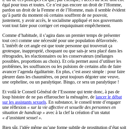
égal pour tous et toutes. Ce n’est pas encore un droit de l’Homme,
pardon un droit de la Femme et de l’Homme, mais il semble évident
qu’à partir du moment où certains souffrent de ne pouvoir,
justement, y avoir accès, le socialisme appliqué et nos gouvernants
vont tout faire pour corriger cet enquiquinant empêchement.
Comme d’habitude, il s’agira dans un premier temps de présenter
tout ceci comme une nécessité pour une population défavorisée.
L’intérêt de cet angle est que toute personne qui trouverait ça
grotesque, inapproprié, choquant ou que sais-je sera placé dans les
rétrogrades, les réactionnaires ou les conservateurs (mélanges
possibles, proportions au choix). Et cela permet aussi d’utiliser les
problèmes, les souffrances ou les pulsions de certains afin de faire
avancer l’agenda égalitariste. En plus, c’est assez simple : pour faire
pleurer dans les chaumières, on peut toujours dégoter une veuve,
une orpheline, ou un paralytique. Bingo, ce sera un paralytique !
Et voilà le Conseil Général de l’Essonne qui tente donc, à pas de
loup histoire de ne pas effaroucher la ménagère, de
lancer le débat
sur les assistants sexuels
. En substance, le conseil tente d’engager
une réflexion
« sur la vie affective et sexuelle des personnes en
situation de handicap »
avec à la clef la création d’un statut
« d’assistant sexuel »
.
Bien sûr, l’idée même qu’une forme subtile de prostitution d’état soit