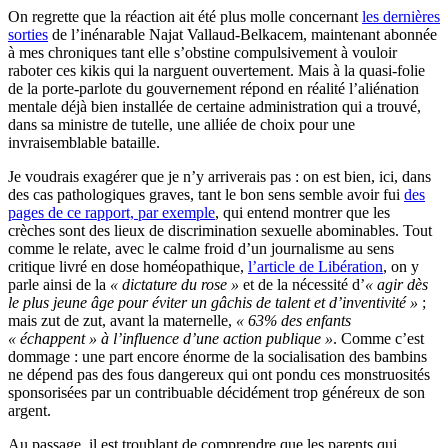
On regrette que la réaction ait été plus molle concernant
les dernières
sorties
de l’inénarable Najat Vallaud-Belkacem, maintenant abonnée
à mes chroniques tant elle s’obstine compulsivement à vouloir
raboter ces kikis qui la narguent ouvertement. Mais à la quasi-folie
de la porte-parlote du gouvernement répond en réalité l’aliénation
mentale déjà bien installée de certaine administration qui a trouvé,
dans sa ministre de tutelle, une alliée de choix pour une
invraisemblable bataille.
Je voudrais exagérer que je n’y arriverais pas : on est bien, ici, dans
des cas pathologiques graves, tant le bon sens semble avoir fui
des
pages de ce rapport, par exemple
, qui entend montrer que les
crèches sont des lieux de discrimination sexuelle abominables. Tout
comme le relate, avec le calme froid d’un journalisme au sens
critique livré en dose homéopathique,
l’article de Libération
, on y
parle ainsi de la
« dictature du rose »
et de la nécessité d’
« agir dès
le plus jeune âge pour éviter un gâchis de talent et d’inventivité »
;
mais zut de zut, avant la maternelle,
« 63% des enfants
« échappent » à l’influence d’une action publique »
. Comme c’est
dommage : une part encore énorme de la socialisation des bambins
ne dépend pas des fous dangereux qui ont pondu ces monstruosités
sponsorisées par un contribuable décidément trop généreux de son
argent.
Au passage, il est troublant de comprendre que les parents qui,