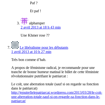
Paf ?
Et paf !
alpharuper
2 avril 2013 at 18 h 43 min
Une Khmer rose ??
Le libéralisme pour les débutants
1 avril 2013 at 10 h 27 min
Très bon comme d’hab.
A propos de féminisme radical, je recommande pour une
tranche de bonne humeur matinal le billet de cette féministe
révolutionnaire putrifiant le patriarcat :
Le coït, une aberration totale (sauf si on regarde sa fonction
dans le patriarcat)
http://jeputrefielepatriarcat.wordpress.com/2013/03/28/le-coit-
une-aberration-totale-sauf-si-on-regarde-sa-fonction-dans-le-
patriarcat/