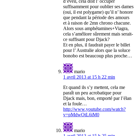
d’éveil, cela doit l’ occuper
suffisamment pour oublier ses dames
(oui, il est polygame) qu’il n’ honore
que pendant la période des amours
et à raison de 2mn chrono chacune.
Alors sous amphétamines+Viagra,
cela s’améliore sûrement mais serait-
ce suffisant pour Djack?
Et en plus, il faudrait payer le billet
pour l’ Australie alors que la soluce
bonobo est beaucoup plus proche…
mario
1 avril 2013 at 15 h 22 min
Et quand ils s’y mettent, cela me
paraît un peu acrobatique pour
Djack mais, bon, emporté par l’élan
et la foule…
http://www.youtube.com/watch?
v=pMdwOtL6iM0
mario
1 avril 2013 at 15 h 25 min