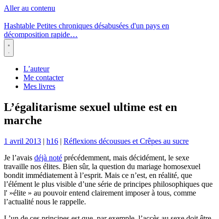
Aller au contenu
Hashtable
Petites chroniques désabusées d'un pays en
décomposition rapide…
Menu
L’auteur
Me contacter
Mes livres
L’égalitarisme sexuel ultime est en
marche
1 avril 2013
|
h16
|
Réflexions décousues et Crêpes au sucre
Je l’avais
déjà noté
précédemment, mais décidément, le sexe
travaille nos élites. Bien sûr, la question du mariage homosexuel
bondit immédiatement à l’esprit. Mais ce n’est, en réalité, que
l’élément le plus visible d’une série de principes philosophiques que
l' »élite » au pouvoir entend clairement imposer à tous, comme
l’actualité nous le rappelle.
L’un de ces principes est que, par exemple, l’accès au sexe doit être