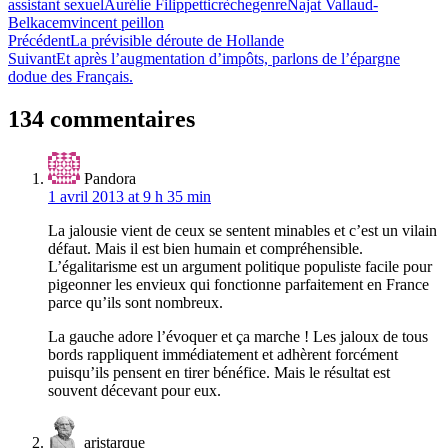
assistant sexuel
Aurélie Filippetti
crèche
genre
Najat Vallaud-
Belkacem
vincent peillon
Navigation
Précédent
La prévisible déroute de Hollande
Suivant
Et après l’augmentation d’impôts, parlons de l’épargne
de
dodue des Français.
l’article
134 commentaires
Pandora
1 avril 2013 at 9 h 35 min
La jalousie vient de ceux se sentent minables et c’est un vilain
défaut. Mais il est bien humain et compréhensible.
L’égalitarisme est un argument politique populiste facile pour
pigeonner les envieux qui fonctionne parfaitement en France
parce qu’ils sont nombreux.
La gauche adore l’évoquer et ça marche ! Les jaloux de tous
bords rappliquent immédiatement et adhèrent forcément
puisqu’ils pensent en tirer bénéfice. Mais le résultat est
souvent décevant pour eux.
aristarque