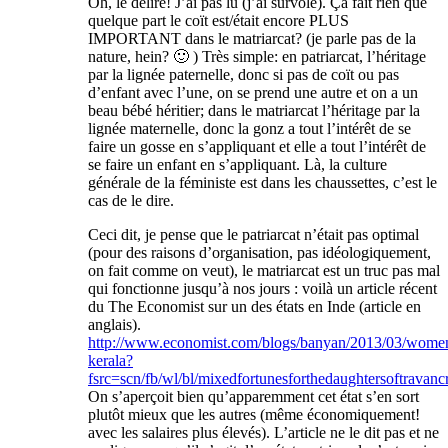
Oh, le délire! J’ai pas lu (j’ai survolé). Ça fait rien que
quelque part le coït est/était encore PLUS
IMPORTANT dans le matriarcat? (je parle pas de la
nature, hein? 🙂 ) Très simple: en patriarcat, l’héritage
par la lignée paternelle, donc si pas de coït ou pas
d’enfant avec l’une, on se prend une autre et on a un
beau bébé héritier; dans le matriarcat l’héritage par la
lignée maternelle, donc la gonz a tout l’intérêt de se
faire un gosse en s’appliquant et elle a tout l’intérêt de
se faire un enfant en s’appliquant. Là, la culture
générale de la féministe est dans les chaussettes, c’est le
cas de le dire.
Ceci dit, je pense que le patriarcat n’était pas optimal
(pour des raisons d’organisation, pas idéologiquement,
on fait comme on veut), le matriarcat est un truc pas mal
qui fonctionne jusqu’à nos jours : voilà un article récent
du The Economist sur un des états en Inde (article en
anglais).
http://www.economist.com/blogs/banyan/2013/03/wome
kerala?
fsrc=scn/fb/wl/bl/mixedfortunesforthedaughtersoftravanc
On s’aperçoit bien qu’apparemment cet état s’en sort
plutôt mieux que les autres (même économiquement!
avec les salaires plus élevés). L’article ne le dit pas et ne