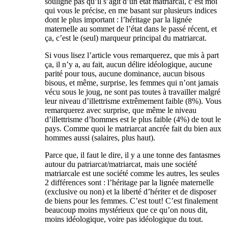
souligne pas qu’il s’agit d’un état matriarcal, c’est moi
qui vous le précise, en me basant sur plusieurs indices
dont le plus important : l’héritage par la lignée
maternelle au sommet de l’état dans le passé récent, et
ça, c’est le (seul) marqueur principal du matriarcat.
Si vous lisez l’article vous remarquerez, que mis à part
ça, il n’y a, au fait, aucun délire idéologique, aucune
parité pour tous, aucune dominance, aucun bisous
bisous, et même, surprise, les femmes qui n’ont jamais
vécu sous le joug, ne sont pas toutes à travailler malgré
leur niveau d’illettrisme extrêmement faible (8%). Vous
remarquerez avec surprise, que même le niveau
d’illettrisme d’hommes est le plus faible (4%) de tout le
pays. Comme quoi le matriarcat ancrée fait du bien aux
hommes aussi (salaires, plus haut).
Parce que, il faut le dire, il y a une tonne des fantasmes
autour du patriarcat/matriarcat, mais une société
matriarcale est une société comme les autres, les seules
2 différences sont : l’héritage par la lignée maternelle
(exclusive ou non) et la liberté d’hériter et de disposer
de biens pour les femmes. C’est tout! C’est finalement
beaucoup moins mystérieux que ce qu’on nous dit,
moins idéologique, voire pas idéologique du tout.