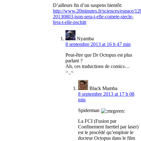
D’ailleurs fin d’un suspens bientôt:
http://www.20minutes.fr/sciences/espace/1
20130803-ison-sera-t-elle-comete-siecle-
fera-t-elle-pschitt
Nyamba
8 septembre 2013 at 16 h 47 min
Peut-être que Dr Octopus est plus
parlant ?
Ah, ces traductions de comics…
>_<
Black Mamba
8 septembre 2013 at 17 h 08
min
Spiderman
La FCI (Fusion par
Confinement Inertiel par laser)
est le procédé qu’emploie le
docteur Octopus dans le film