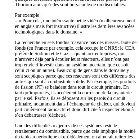
Thorium alors qu’elles sont hors-contexte ou discutables.
Par exemple :
– « Pour cela, une intéressante petite vidéo (malheureusement
en anglais mais fort instructive) illustre les dernières avancées
technologiques dans le domaine. »
La recherche en sels fondus n’avance pas des masses, faute de
fonds (en France par exemple, cela occupe le CNRS; le CEA
préfère le Sodium et le Gaz… quant aux entreprises, qui
n’arrivent déjà par à écouler leurs réacteurs, elles n’ont pas
trop envie d’investir dans un système incertain, que ce soit
celui-ci ou un autre). Beaucoup de gens dans le domaine y
sont sceptiques parce que ces réacteurs sont très différents des
autres qui sont à combustible solide. Par exemple, les produits
de fission (PF) se baladent dans tout le circuit primaire. En
tant qu’impuretés, ils accélèrent la corrosion de la tuyauterie
par le sel. Parfois, ils se déposent sur les parois du circuit
primaire, notamment dans l’échangeur de chaleur, qui devient
particulièrement radioactif et donc difficile à inspecter et/ou à
s’en débarrasser (déchets).
Une des difficultés majeures de ces systèmes reste le
retraitement du combustible, parce que cela implique la moitié
du tableau périodique et qu’idéalement on aimerait retirer les