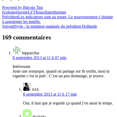
Powered by Bitcoin Tips
écologie
énergie
LFTR
nucléaire
thorium
Navigation
Précédent
Les indicateurs sont au rouge. Le gouvernement s’obstine
à augmenter les impôts.
de
Suivant
Syrie : la reptation malaisée du président Hollande
l’article
169 commentaires
hipparchia
8 septembre 2013 at 11 h 07 min
Intéressant.
Juste une remarque, quand on partage sur fb (enfin, moi) la
vignette c’est la pub’. C’est un peu dommage, je trouve.
h16
8 septembre 2013 at 11 h 17 min
Oui, il faut que je regarde ça quand j’en aurai le temps.
docludo