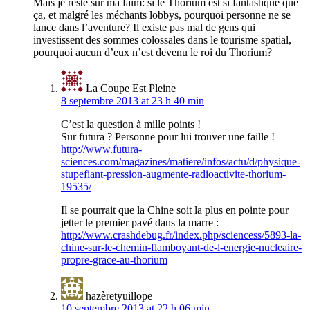
Mais je reste sur ma faim: si le Thorium est si fantastique que
ça, et malgré les méchants lobbys, pourquoi personne ne se
lance dans l’aventure? Il existe pas mal de gens qui
investissent des sommes colossales dans le tourisme spatial,
pourquoi aucun d’eux n’est devenu le roi du Thorium?
La Coupe Est Pleine
8 septembre 2013 at 23 h 40 min
C’est la question à mille points !
Sur futura ? Personne pour lui trouver une faille !
http://www.futura-
sciences.com/magazines/matiere/infos/actu/d/physique-
stupefiant-pression-augmente-radioactivite-thorium-
19535/
Il se pourrait que la Chine soit la plus en pointe pour
jetter le premier pavé dans la marre :
http://www.crashdebug.fr/index.php/sciencess/5893-la-
chine-sur-le-chemin-flamboyant-de-l-energie-nucleaire-
propre-grace-au-thorium
hazèretyuillope
10 septembre 2013 at 22 h 06 min