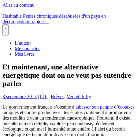
Aller au contenu
Hashtable
Petites chroniques désabusées d'un pays en
décomposition rapide…
Menu
L’auteur
Me contacter
Mes livres
Et maintenant, une alternative
énergétique dont on ne veut pas entendre
parler
8 septembre 2013
|
h16
|
Brèves
,
Vert et fluffy
Le gouvernement français s’obstine à
tabasser son peuple d’écotaxes
ludiques et contre-productives ; les écolos continuent à promouvoir
des moulins à vent au rendement catastrophique. Pourtant, il existe
une alternative crédible, viable et peu coûteuse, réellement
écologique et qui met l’humanité toute entière à l’abri du besoin
énergétique de façon définitive. En un mot : thorium.