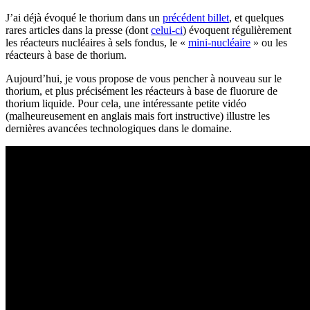
J’ai déjà évoqué le thorium dans un
précédent billet
, et quelques
rares articles dans la presse (dont
celui-ci
) évoquent régulièrement
les réacteurs nucléaires à sels fondus, le «
mini-nucléaire
» ou les
réacteurs à base de thorium.
Aujourd’hui, je vous propose de vous pencher à nouveau sur le
thorium, et plus précisément les réacteurs à base de fluorure de
thorium liquide. Pour cela, une intéressante petite vidéo
(malheureusement en anglais mais fort instructive) illustre les
dernières avancées technologiques dans le domaine.