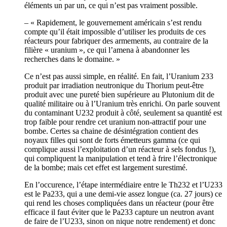
éléments un par un, ce qui n’est pas vraiment possible.
– « Rapidement, le gouvernement américain s’est rendu
compte qu’il était impossible d’utiliser les produits de ces
réacteurs pour fabriquer des armements, au contraire de la
filière « uranium », ce qui l’amena à abandonner les
recherches dans le domaine. »
Ce n’est pas aussi simple, en réalité. En fait, l’Uranium 233
produit par irradiation neutronique du Thorium peut-être
produit avec une pureté bien supérieure au Plutonium dit de
qualité militaire ou à l’Uranium très enrichi. On parle souvent
du contaminant U232 produit à côté, seulement sa quantité est
trop faible pour rendre cet uranium non-attractif pour une
bombe. Certes sa chaine de désintégration contient des
noyaux filles qui sont de forts émetteurs gamma (ce qui
complique aussi l’exploitation d’un réacteur à sels fondus !),
qui compliquent la manipulation et tend à frire l’électronique
de la bombe; mais cet effet est largement surestimé.
En l’occurence, l’étape intermédiaire entre le Th232 et l’U233
est le Pa233, qui a une demi-vie assez longue (ca. 27 jours) ce
qui rend les choses compliquées dans un réacteur (pour être
efficace il faut éviter que le Pa233 capture un neutron avant
de faire de l’U233, sinon on nique notre rendement) et donc