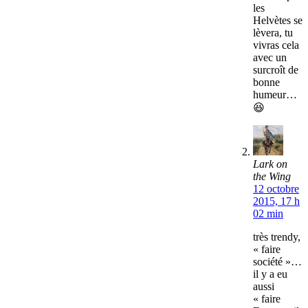
les
Helvètes se
lèvera, tu
vivras cela
avec un
surcroît de
bonne
humeur…
😆
Lark on
the Wing
12 octobre
2015, 17 h
02 min
très trendy,
« faire
société »…
il y a eu
aussi
« faire