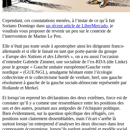
Cependant, ces constatations menées, à l’instar de ce qu’à fait
Soriano Domingo dans
un récent article de LibreMercado
, je
voudrais vous proposer de revenir un peu sur le contexte de
l’intervention de Marine Le Pen.
Elle n’était pas toute seule à apostropher ainsi les dirigeants franco-
allemands et si elle le faisait en tant que porte-parole du groupe
« Europe des Nations et des Libertés »
, on a eu aussi l’occasion
d’entendre Gabriele Zimmer, une socialiste de l’ex-RDA (die Linke)
pour le groupe « Gauche unitaire européenne/Gauche verte
nordique » (GUE/NGL), amalgame hésitant entre l’écologie
collectiviste et le collectivisme bardé de verdure, bref, une gauche
résolument à gauche de la gauche sociale-démocrate représentée par
Hollande et Merkel.
Et lorsqu’on reprend les déclarations des deux extrêmes, force est de
constater qu’il y a comme une ressemblance entre les positions des
uns et des autres, pourtant aux antipodes de l’échiquier politique.
Bien évidemment, sur la question spécifique des réfugiés, ces
positions sont clairement dissemblables, mais l’écart s’arrête là
surtout lorsqu’on entreprend d’analyser les deux discours dans leur
composante économique, lorsqu’ils parlent austérité et modèle social