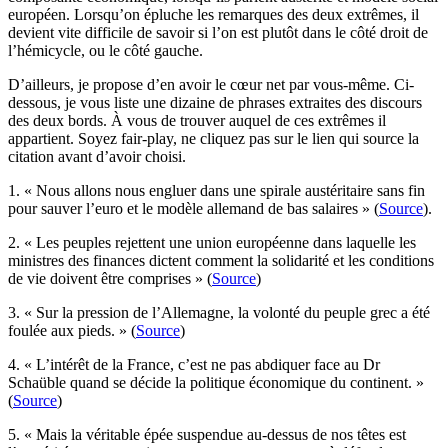
européen. Lorsqu’on épluche les remarques des deux extrêmes, il
devient vite difficile de savoir si l’on est plutôt dans le côté droit de
l’hémicycle, ou le côté gauche.
D’ailleurs, je propose d’en avoir le cœur net par vous-même. Ci-
dessous, je vous liste une dizaine de phrases extraites des discours
des deux bords. À vous de trouver auquel de ces extrêmes il
appartient. Soyez fair-play, ne cliquez pas sur le lien qui source la
citation avant d’avoir choisi.
1. « Nous allons nous engluer dans une spirale austéritaire sans fin
pour sauver l’euro et le modèle allemand de bas salaires » (
Source
).
2. « Les peuples rejettent une union européenne dans laquelle les
ministres des finances dictent comment la solidarité et les conditions
de vie doivent être comprises » (
Source
)
3. « Sur la pression de l’Allemagne, la volonté du peuple grec a été
foulée aux pieds. » (
Source
)
4. « L’intérêt de la France, c’est ne pas abdiquer face au Dr
Schaüble quand se décide la politique économique du continent. »
(
Source
)
5. « Mais la véritable épée suspendue au-dessus de nos têtes est