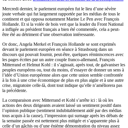
Mercredi dernier, le parlement européen fut le lieu d’une sévère
joute verbale qui fut largement rapportée par les médias de tous le
continent et qui opposa notamment Marine Le Pen avec François
Hollande. Et si la volée de bois vert que la leader du Front National
a infligée au président français a bien été commentée, cela a peut-
être été au détriment d’une observation intéressante.
Or donc, Angela Merkel et François Hollande se sont exprimés
devant le parlement européen en séance à Strasbourg dans un
discours qui pouvait fournir, peut-être, quelques réminiscences avec
les pages écrites par un autre couple franco-allemand, François
Mitterrand et Helmut Kohl : il s’agissait, après tout, de galvaniser les
peuples européens ou, tout du moins, d’essayer de donner un sens à
l’idée d’Union européenne alors que cette union semble confrontée
à la fois à une crise économique de plus en plus aigüe et à une autre
crise, migratoire celle-là, dont tout indique qu’elle n’améliorera pas
la précédente.
La comparaison avec Mitterrand et Kohl s’arrête ici : là où les
actions des deux dirigeants avaient laissé un sentiment positif dans
l’opinion publique (sentiment indubitablement aidé par des médias
tous acquis à la cause), l’impression qui surnage après les débats de
la semaine passée est nettement plus mitigée et s’apparente plus à
celle d’un gâchis ou d’une énième démonstration du niveau assez