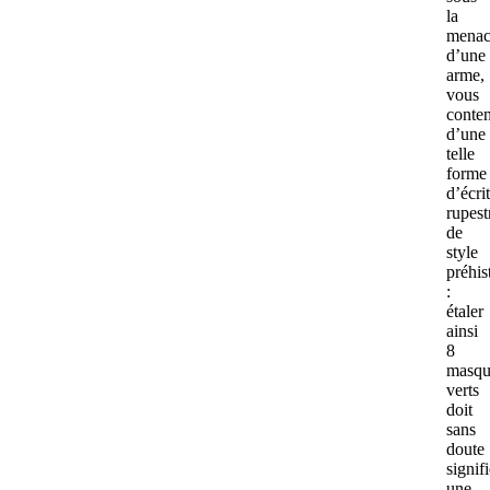
la
menac
d’une
arme,
vous
conten
d’une
telle
forme
d’écri
rupest
de
style
préhis
:
étaler
ainsi
8
masqu
verts
doit
sans
doute
signifi
une