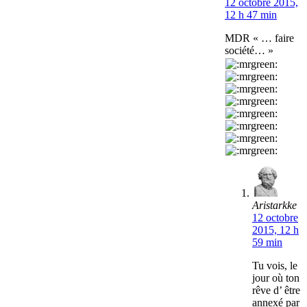
12 octobre 2015,
12 h 47 min
MDR « … faire
société… »
Aristarkke
12 octobre
2015, 12 h
59 min
Tu vois, le
jour où ton
rêve d’ être
annexé par