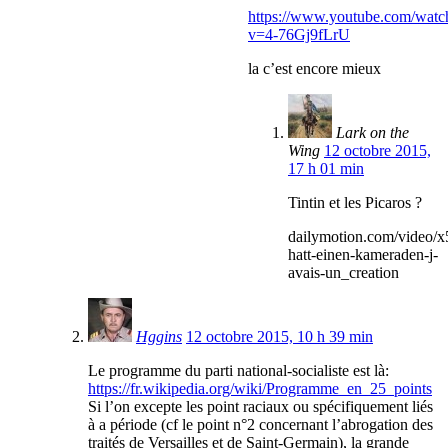
https://www.youtube.com/watc
v=4-76Gj9fLrU
la c’est encore mieux
Lark on the
Wing
12 octobre 2015,
17 h 01 min
Tintin et les Picaros ?
dailymotion.com/video/x
hatt-einen-kameraden-j-
avais-un_creation
Hggins
12 octobre 2015, 10 h 39 min
Le programme du parti national-socialiste est là:
https://fr.wikipedia.org/wiki/Programme_en_25_points
Si l’on excepte les point raciaux ou spécifiquement liés
à a période (cf le point n°2 concernant l’abrogation des
traités de Versailles et de Saint-Germain), la grande