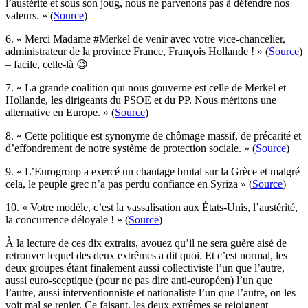
l’austérité et sous son joug, nous ne parvenons pas à défendre nos
valeurs. » (
Source
)
6. « Merci Madame #Merkel de venir avec votre vice-chancelier,
administrateur de la province France, François Hollande ! » (
Source
)
– facile, celle-là 😉
7. « La grande coalition qui nous gouverne est celle de Merkel et
Hollande, les dirigeants du PSOE et du PP. Nous méritons une
alternative en Europe. » (
Source
)
8. « Cette politique est synonyme de chômage massif, de précarité et
d’effondrement de notre système de protection sociale. » (
Source
)
9. « L’Eurogroup a exercé un chantage brutal sur la Grèce et malgré
cela, le peuple grec n’a pas perdu confiance en Syriza » (
Source
)
10. « Votre modèle, c’est la vassalisation aux États-Unis, l’austérité,
la concurrence déloyale ! » (
Source
)
À la lecture de ces dix extraits, avouez qu’il ne sera guère aisé de
retrouver lequel des deux extrêmes a dit quoi. Et c’est normal, les
deux groupes étant finalement aussi collectiviste l’un que l’autre,
aussi euro-sceptique (pour ne pas dire anti-européen) l’un que
l’autre, aussi interventionniste et nationaliste l’un que l’autre, on les
voit mal se renier. Ce faisant, les deux extrêmes se rejoignent