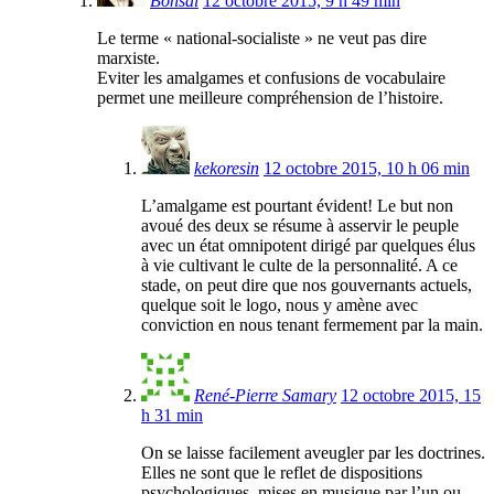
Bonsaï
12 octobre 2015, 9 h 49 min
Le terme « national-socialiste » ne veut pas dire
marxiste.
Eviter les amalgames et confusions de vocabulaire
permet une meilleure compréhension de l’histoire.
kekoresin
12 octobre 2015, 10 h 06 min
L’amalgame est pourtant évident! Le but non
avoué des deux se résume à asservir le peuple
avec un état omnipotent dirigé par quelques élus
à vie cultivant le culte de la personnalité. A ce
stade, on peut dire que nos gouvernants actuels,
quelque soit le logo, nous y amène avec
conviction en nous tenant fermement par la main.
René-Pierre Samary
12 octobre 2015, 15
h 31 min
On se laisse facilement aveugler par les doctrines.
Elles ne sont que le reflet de dispositions
psychologiques, mises en musique par l’un ou