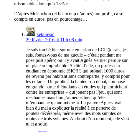
raisonnable alors qu’à 13% »
D’apres Melenchon (et beaucoup d’autres), un profit, ca se
compte en euros, pas en pourcentage…
kekoresin
29 février 2016 at 11 h 08 min
Je suis tombé hier sur une émission de LCP (je sais, je
sais, foutez-vous de ma gueule – c’était pendant ma
pose post apéro) ou il y avait Agnès Verdier perdue sur
un plateau improbable. A côté d’elle, un professeur
étudiant en économie (SIC!!!) qui prônait 1000 euros
de revenu par habitant sans contrepartie, y compris pour
les enfants. Un public à la hauteur du débat, composé
en grande partie d’étudiants en études qui pleurnichent
contre les entreprises « qui jouent pas l’jeu, qui sont
méchantes mais bon j’aimerais bien qu’elle
m’embauche quand même. » La pauvre Agnès avait
bien du mal a expliquer la réalité à ce parterre de
poulets décérébrés, même avec des mots simples de
moins de trois syllabes. Au bout d’un moment, elle s’est
tu et a souri.