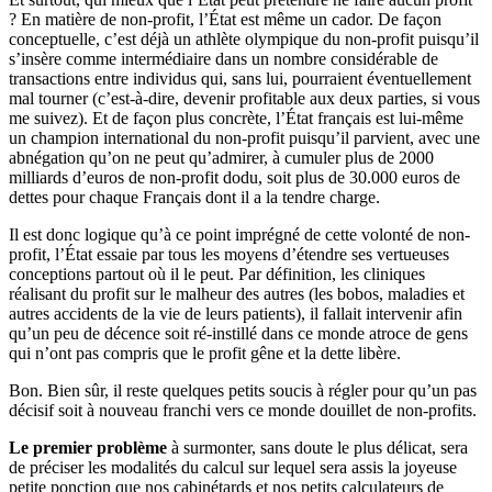
? En matière de non-profit, l’État est même un cador. De façon
conceptuelle, c’est déjà un athlète olympique du non-profit puisqu’il
s’insère comme intermédiaire dans un nombre considérable de
transactions entre individus qui, sans lui, pourraient éventuellement
mal tourner (c’est-à-dire, devenir profitable aux deux parties, si vous
me suivez). Et de façon plus concrète, l’État français est lui-même
un champion international du non-profit puisqu’il parvient, avec une
abnégation qu’on ne peut qu’admirer, à cumuler plus de 2000
milliards d’euros de non-profit dodu, soit plus de 30.000 euros de
dettes pour chaque Français dont il a la tendre charge.
Il est donc logique qu’à ce point imprégné de cette volonté de non-
profit, l’État essaie par tous les moyens d’étendre ses vertueuses
conceptions partout où il le peut. Par définition, les cliniques
réalisant du profit sur le malheur des autres (les bobos, maladies et
autres accidents de la vie de leurs patients), il fallait intervenir afin
qu’un peu de décence soit ré-instillé dans ce monde atroce de gens
qui n’ont pas compris que le profit gêne et la dette libère.
Bon. Bien sûr, il reste quelques petits soucis à régler pour qu’un pas
décisif soit à nouveau franchi vers ce monde douillet de non-profits.
Le premier problème
à surmonter, sans doute le plus délicat, sera
de préciser les modalités du calcul sur lequel sera assis la joyeuse
petite ponction que nos cabinétards et nos petits calculateurs de