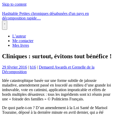
Skip to content
Hashtable
Petites chroniques désabusées d'un pays en
décomposition rapide…
Menu
L’auteur
Me contacter
Mes livres
Cliniques : surtout, évitons tout bénéfice !
29 février 2016
|
h16
|
Demaerd Awards et Grenelle de la
Décomposition
Idée catastrophique basée sur une forme subtile de jalousie
maladive, amendement passé en loucedé au milieu d’une grande loi
imbuvable, vote en catimini, application impraticable et effets de
bords multiples désastreux : tous les ingrédients sont ici réunis pour
une « foirade des familles » © Politiciens Français.
De quoi parle-t-on ? D’un amendement à la Loi Santé de Marisol
Touraine, déposé à la dernière minute en avril dernier, qui a été