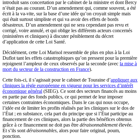
introduit sans concertation par le cabinet de la ministre et dont Bercy
n’était pas au courant. D’un amendement qui, comme souvent, a été
écrit à la va-vite, sur la base d’une idée qu’on croyait simple mais
qui était surtout simpliste et qui va avoir des effets de bords
désastreux. D’un amendement qui ne sera cependant pas revu et
corrigé, voire annulé, et qui oblige les différents acteurs concernés
(ministères et cliniques) à discuter péniblement du décret
d’application de cette Loi Santé.
Décidément, cette Loi Marisol ressemble de plus en plus à la Loi
Duflot tant les effets catastrophiques qu’on pressent pour la première
rejoignent l’ampleur de ceux observés par la seconde (avec
la mise à
mort du secteur de la construction en France
).
Cette fois-ci, il s’agissait pour le cabinet de Touraine d’
appliquer aux
cliniques la règle européenne en vigueur pour les services d’intérêt
économique général
(SIEG). Ce sont des secteurs financés au moins
en partie par des fonds publics, ce qui permet de leur imposer
certaines contraintes économiques. Dans le cas qui nous occupe,
l’idée est de limiter les profits réalisés par les cliniques sur le dos de
l’État ; en substance, cela part du principe que si l’État participe au
financement de ces cliniques, alors la partie des bénéfices obtenus
grâce à ce financement ne doit pas être
déraisonnablement
élevée.
Et s’ils sont
déraisonnables
, alors pour faire original, poum,
ponction.