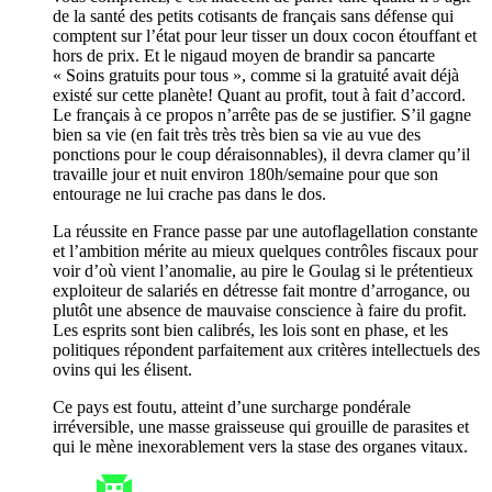
de la santé des petits cotisants de français sans défense qui
comptent sur l’état pour leur tisser un doux cocon étouffant et
hors de prix. Et le nigaud moyen de brandir sa pancarte
« Soins gratuits pour tous », comme si la gratuité avait déjà
existé sur cette planète! Quant au profit, tout à fait d’accord.
Le français à ce propos n’arrête pas de se justifier. S’il gagne
bien sa vie (en fait très très très bien sa vie au vue des
ponctions pour le coup déraisonnables), il devra clamer qu’il
travaille jour et nuit environ 180h/semaine pour que son
entourage ne lui crache pas dans le dos.
La réussite en France passe par une autoflagellation constante
et l’ambition mérite au mieux quelques contrôles fiscaux pour
voir d’où vient l’anomalie, au pire le Goulag si le prétentieux
exploiteur de salariés en détresse fait montre d’arrogance, ou
plutôt une absence de mauvaise conscience à faire du profit.
Les esprits sont bien calibrés, les lois sont en phase, et les
politiques répondent parfaitement aux critères intellectuels des
ovins qui les élisent.
Ce pays est foutu, atteint d’une surcharge pondérale
irréversible, une masse graisseuse qui grouille de parasites et
qui le mène inexorablement vers la stase des organes vitaux.