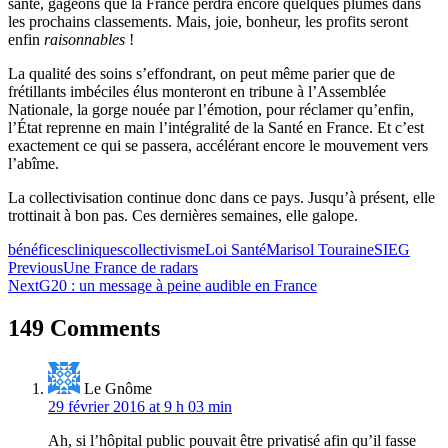
santé, gageons que la France perdra encore quelques plumes dans
les prochains classements. Mais, joie, bonheur, les profits seront
enfin
raisonnables
!
La qualité des soins s’effondrant, on peut même parier que de
frétillants imbéciles élus monteront en tribune à l’Assemblée
Nationale, la gorge nouée par l’émotion, pour réclamer qu’enfin,
l’État reprenne en main l’intégralité de la Santé en France. Et c’est
exactement ce qui se passera, accélérant encore le mouvement vers
l’abîme.
La collectivisation continue donc dans ce pays. Jusqu’à présent, elle
trottinait à bon pas. Ces dernières semaines, elle galope.
bénéfices
cliniques
collectivisme
Loi Santé
Marisol Touraine
SIEG
Navigation
Previous
Une France de radars
Next
G20 : un message à peine audible en France
de
l’article
149 Comments
Le Gnôme
29 février 2016 at 9 h 03 min
Ah, si l’hôpital public pouvait être privatisé afin qu’il fasse