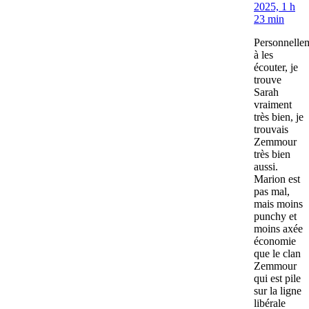
2025, 1 h
23 min
Personnelle
à les
écouter, je
trouve
Sarah
vraiment
très bien, je
trouvais
Zemmour
très bien
aussi.
Marion est
pas mal,
mais moins
punchy et
moins axée
économie
que le clan
Zemmour
qui est pile
sur la ligne
libérale