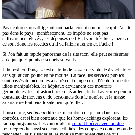
Pas de doute, nos dirigeants ont parfaitement compris ce qui n’allait
pas dans le pays : manifestement, les impôts ne sont pas
suffisamment élevés ; les dépenses de l’Etat vont très bien, merci, et
ce sont donc les recettes qu’il va falloir augmenter. Facile !
Si l’on fait un rapide panorama de la situation, elle peut se résumer
aux quelques points essentiels suivants.
L’imposition française est en train de passer de violente à spoliatrice
sans qu’aucun politicien ne moufte. En face, les services publics
sont passés de médiocres à carrément dangereux : l’école forme des
idiots manipulables, les hôpitaux deviennent des mouroirs
germophiles, les infrastructures se lézardent, le tout avec une pénurie
constante de moyens et de personnels dont le nombre et la masse
salariale ne font paradoxalement qu’enfler.
L’insécurité,
sentiment
diffus et ô combien diaphane dans nos
contrées, est si bien contenue que les home-jackings explosent, les
kidnappings aussi. Les cambrioleurs
se font libérer avec rapidité
pour reprendre aussi sec leurs activités ; les coups de couteaux ou de
machettes, les fusillades et les viols se multiplient dans ce qui