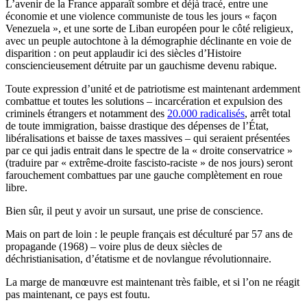
L’avenir de la France apparaît sombre et déjà tracé, entre une
économie et une violence communiste de tous les jours « façon
Venezuela », et une sorte de Liban européen pour le côté religieux,
avec un peuple autochtone à la démographie déclinante en voie de
disparition : on peut applaudir ici des siècles d’Histoire
consciencieusement détruite par un gauchisme devenu rabique.
Toute expression d’unité et de patriotisme est maintenant ardemment
combattue et toutes les solutions – incarcération et expulsion des
criminels étrangers et notamment des
20.000 radicalisés
, arrêt total
de toute immigration, baisse drastique des dépenses de l’État,
libéralisations et baisse de taxes massives – qui seraient présentées
par ce qui jadis entrait dans le spectre de la « droite conservatrice »
(traduire par « extrême-droite fascisto-raciste » de nos jours) seront
farouchement combattues par une gauche complètement en roue
libre.
Bien sûr, il peut y avoir un sursaut, une prise de conscience.
Mais on part de loin : le peuple français est déculturé par 57 ans de
propagande (1968) – voire plus de deux siècles de
déchristianisation, d’étatisme et de novlangue révolutionnaire.
La marge de manœuvre est maintenant très faible, et si l’on ne réagit
pas maintenant, ce pays est foutu.