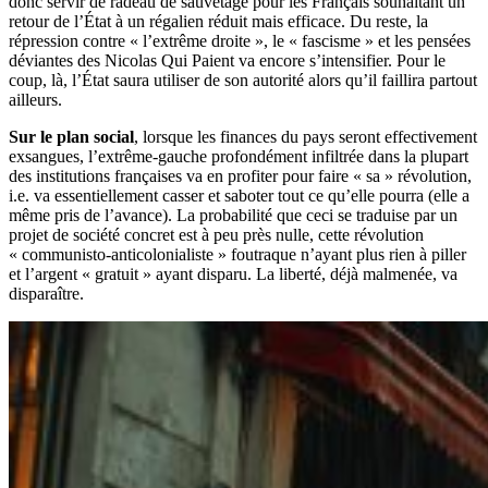
donc servir de radeau de sauvetage pour les Français souhaitant un
retour de l’État à un régalien réduit mais efficace. Du reste, la
répression contre « l’extrême droite », le « fascisme » et les pensées
déviantes des Nicolas Qui Paient va encore s’intensifier. Pour le
coup, là, l’État saura utiliser de son autorité alors qu’il faillira partout
ailleurs.
Sur le plan social
, lorsque les finances du pays seront effectivement
exsangues, l’extrême-gauche profondément infiltrée dans la plupart
des institutions françaises va en profiter pour faire « sa » révolution,
i.e. va essentiellement casser et saboter tout ce qu’elle pourra (elle a
même pris de l’avance). La probabilité que ceci se traduise par un
projet de société concret est à peu près nulle, cette révolution
« communisto-anticolonialiste » foutraque n’ayant plus rien à piller
et l’argent « gratuit » ayant disparu. La liberté, déjà malmenée, va
disparaître.