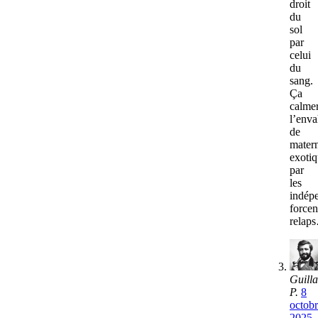
droit
du
sol
par
celui
du
sang.
Ça
calmer
l’env
de
matern
exotiq
par
les
indép
forcen
relap
Guill
P.
8
octob
2025,