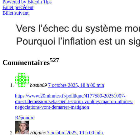
Powered by Bitcoin Tips
Billet précédent
Billet suivant
527
Commentaires
bastia69
7 octobre 2025, 18 h 00 min
https://www.20minutes.fr/politique/4177589-20251007-
direct-demission-sebastien-lecornu-voulues-macron-ultimes-
negociations-vont-demarrer-matignon
Répondre
Higgins
7 octobre 2025, 19 h 00 min