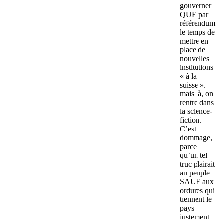
gouverner
QUE par
référendum
le temps de
mettre en
place de
nouvelles
institutions
« à la
suisse »,
mais là, on
rentre dans
la science-
fiction.
C’est
dommage,
parce
qu’un tel
truc plairait
au peuple
SAUF aux
ordures qui
tiennent le
pays
justement