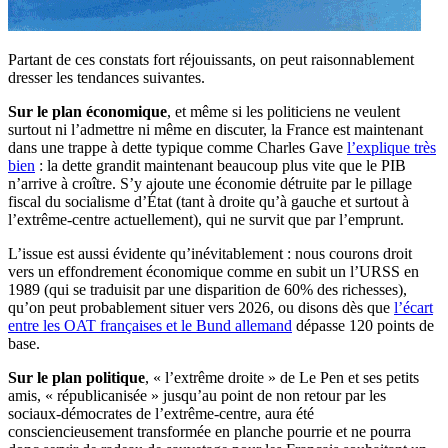
Partant de ces constats fort réjouissants, on peut raisonnablement
dresser les tendances suivantes.
Sur le plan économique
, et même si les politiciens ne veulent
surtout ni l’admettre ni même en discuter, la France est maintenant
dans une trappe à dette typique comme Charles Gave
l’explique très
bien
: la dette grandit maintenant beaucoup plus vite que le PIB
n’arrive à croître. S’y ajoute une économie détruite par le pillage
fiscal du socialisme d’État (tant à droite qu’à gauche et surtout à
l’extrême-centre actuellement), qui ne survit que par l’emprunt.
L’issue est aussi évidente qu’inévitablement : nous courons droit
vers un effondrement économique comme en subit un l’URSS en
1989 (qui se traduisit par une disparition de 60% des richesses),
qu’on peut probablement situer vers 2026, ou disons dès que
l’écart
entre les OAT françaises et le Bund allemand
dépasse 120 points de
base.
Sur le plan politique
, « l’extrême droite » de Le Pen et ses petits
amis, « républicanisée » jusqu’au point de non retour par les
sociaux-démocrates de l’extrême-centre, aura été
consciencieusement transformée en planche pourrie et ne pourra