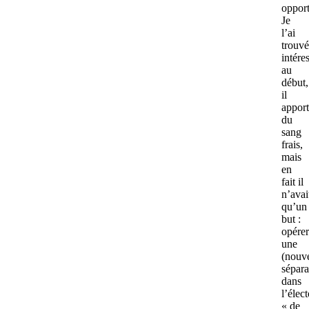
oppor
Je
l’ai
trouvé
intére
au
début,
il
apport
du
sang
frais,
mais
en
fait il
n’avai
qu’un
but :
opérer
une
(nouve
sépara
dans
l’élect
« de