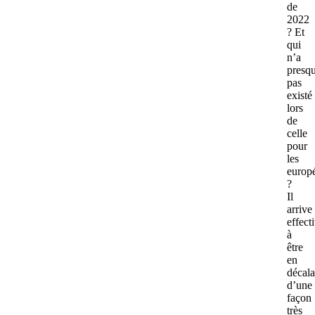
de
2022
? Et
qui
n’a
presq
pas
existé
lors
de
celle
pour
les
europ
?
Il
arrive
effect
à
être
en
décal
d’une
façon
très