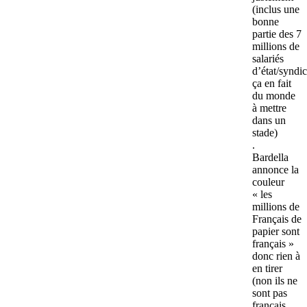
(inclus une
bonne
partie des 7
millions de
salariés
d’état/syndic
ça en fait
du monde
à mettre
dans un
stade)
.
Bardella
annonce la
couleur
« les
millions de
Français de
papier sont
français »
donc rien à
en tirer
(non ils ne
sont pas
français,