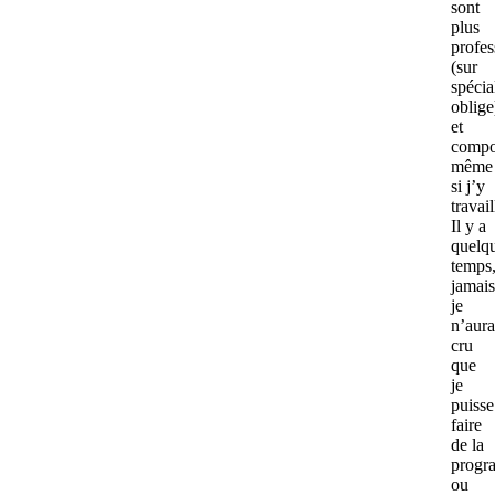
sont
plus
profes
(sur
spécia
oblige
et
compo
même
si j’y
travail
Il y a
quelq
temps
jamais
je
n’aura
cru
que
je
puisse
faire
de la
progr
ou