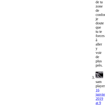
de ta
zone
de
confor
je
doute
que
tu te
forces
à
aller
y
voir
de
plus
près.
sam
player
16
janvie
2019
at 9