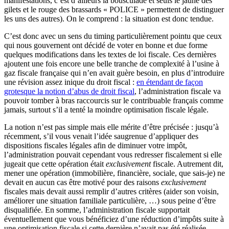
manifestations, c’est d’ailleurs la bousculade et seuls le jaune des
gilets et le rouge des brassards « POLICE » permettent de distinguer
les uns des autres). On le comprend : la situation est donc tendue.
C’est donc avec un sens du timing particulièrement pointu que ceux
qui nous gouvernent ont décidé de voter en bonne et due forme
quelques modifications dans les textes de loi fiscale. Ces dernières
ajoutent une fois encore une belle tranche de complexité à l’usine à
gaz fiscale française qui n’en avait guère besoin, en plus d’introduire
une révision assez inique du droit fiscal :
en étendant de façon
grotesque la notion d’abus de droit fiscal
, l’administration fiscale va
pouvoir tomber à bras raccourcis sur le contribuable français comme
jamais, surtout s’il a tenté la moindre optimisation fiscale légale.
La notion n’est pas simple mais elle mérite d’être précisée : jusqu’à
récemment, s’il vous venait l’idée saugrenue d’appliquer des
dispositions fiscales légales afin de diminuer votre impôt,
l’administration pouvait cependant vous redresser fiscalement si elle
jugeait que cette opération était
exclusivement
fiscale. Autrement dit,
mener une opération (immobilière, financière, sociale, que sais-je) ne
devait en aucun cas être motivé pour des raisons
exclusivement
fiscales mais devait aussi remplir d’autres critères (aider son voisin,
améliorer une situation familiale particulière, …) sous peine d’être
disqualifiée. En somme, l’administration fiscale supportait
éventuellement que vous bénéficiez d’une réduction d’impôts suite à
une optimisation fiscale si cette dernière n’avait pas été réalisée