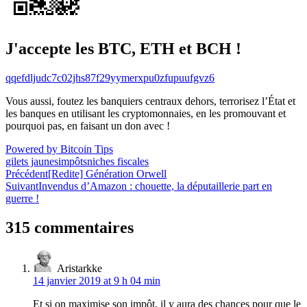
J'accepte les BTC, ETH et BCH !
qqefdljudc7c02jhs87f29yymerxpu0zfupuufgvz6
Vous aussi, foutez les banquiers centraux dehors, terrorisez l’État et
les banques en utilisant les cryptomonnaies, en les promouvant et
pourquoi pas, en faisant un don avec !
Powered by Bitcoin Tips
gilets jaunes
impôts
niches fiscales
Navigation
Précédent
[Redite] Génération Orwell
Suivant
Invendus d’Amazon : chouette, la députaillerie part en
de
guerre !
l’article
315 commentaires
Aristarkke
14 janvier 2019 at 9 h 04 min
Et si on maximise son impôt, il y aura des chances pour que le