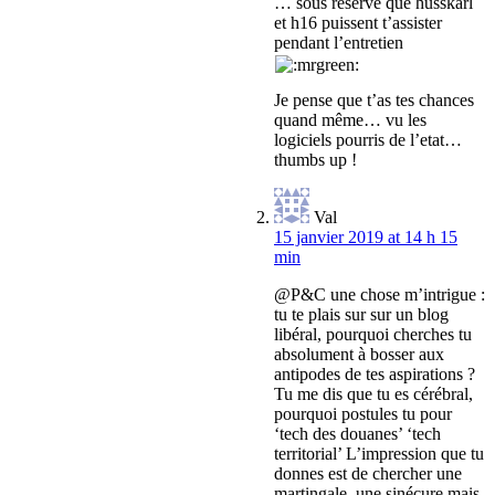
… sous réserve que husskarl
et h16 puissent t’assister
pendant l’entretien
Je pense que t’as tes chances
quand même… vu les
logiciels pourris de l’etat…
thumbs up !
Val
15 janvier 2019 at 14 h 15
min
@P&C une chose m’intrigue :
tu te plais sur sur un blog
libéral, pourquoi cherches tu
absolument à bosser aux
antipodes de tes aspirations ?
Tu me dis que tu es cérébral,
pourquoi postules tu pour
‘tech des douanes’ ‘tech
territorial’ L’impression que tu
donnes est de chercher une
martingale, une sinécure mais