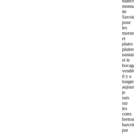
blanc
monta
de
Savoi
pour
les
morne
et
plates
plaine
nantai
et le
bocag
vendé
il y a
long
aujour
je
suis
sur
les
cotes
breton
harcel
par