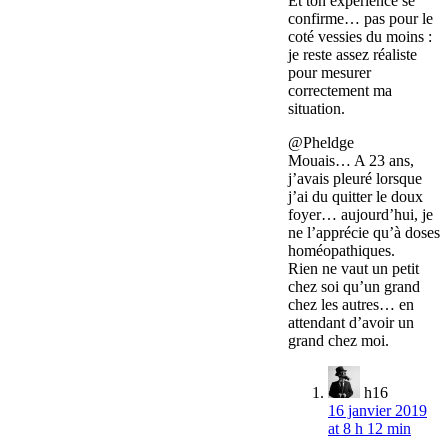
Et ton expérience se
confirme… pas pour le
coté vessies du moins :
je reste assez réaliste
pour mesurer
correctement ma
situation.
@Pheldge
Mouais… A 23 ans,
j’avais pleuré lorsque
j’ai du quitter le doux
foyer… aujourd’hui, je
ne l’apprécie qu’à doses
homéopathiques.
Rien ne vaut un petit
chez soi qu’un grand
chez les autres… en
attendant d’avoir un
grand chez moi.
h16
16 janvier 2019
at 8 h 12 min