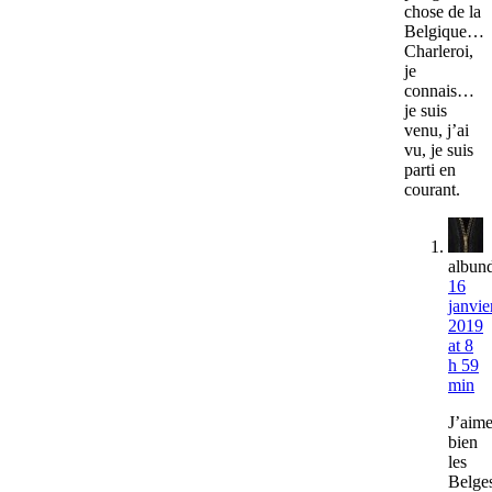
chose de la
Belgique…
Charleroi,
je
connais…
je suis
venu, j’ai
vu, je suis
parti en
courant.
albun
16
janvie
2019
at 8
h 59
min
J’aim
bien
les
Belge