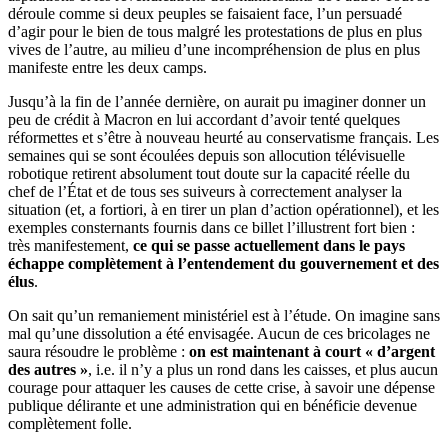
déroule comme si deux peuples se faisaient face, l’un persuadé
d’agir pour le bien de tous malgré les protestations de plus en plus
vives de l’autre, au milieu d’une incompréhension de plus en plus
manifeste entre les deux camps.
Jusqu’à la fin de l’année dernière, on aurait pu imaginer donner un
peu de crédit à Macron en lui accordant d’avoir tenté quelques
réformettes et s’être à nouveau heurté au conservatisme français. Les
semaines qui se sont écoulées depuis son allocution télévisuelle
robotique retirent absolument tout doute sur la capacité réelle du
chef de l’État et de tous ses suiveurs à correctement analyser la
situation (et, a fortiori, à en tirer un plan d’action opérationnel), et les
exemples consternants fournis dans ce billet l’illustrent fort bien :
très manifestement,
ce qui se passe actuellement dans le pays
échappe complètement à l’entendement du gouvernement et des
élus
.
On sait qu’un remaniement ministériel est à l’étude. On imagine sans
mal qu’une dissolution a été envisagée. Aucun de ces bricolages ne
saura résoudre le problème :
on est maintenant à court « d’argent
des autres »
, i.e. il n’y a plus un rond dans les caisses, et plus aucun
courage pour attaquer les causes de cette crise, à savoir une dépense
publique délirante et une administration qui en bénéficie devenue
complètement folle.