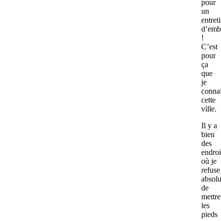
pour
un
entret
d’emb
!
C’est
pour
ça
que
je
conna
cette
ville.
Il y a
bien
des
endroi
où je
refuse
absol
de
mettre
les
pieds