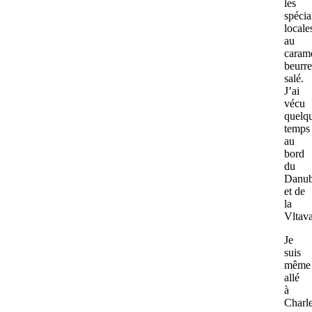
les
spécia
locale
au
caram
beurre
salé.
J’ai
vécu
quelq
temps
au
bord
du
Danu
et de
la
Vlta
Je
suis
même
allé
à
Charl