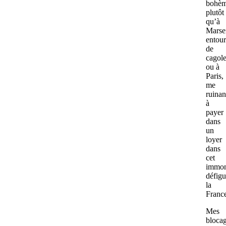
bohèm
plutôt
qu’à
Marsei
entou
de
cagole
ou à
Paris,
me
ruinan
à
payer
dans
un
loyer
dans
cet
immon
défigu
la
Franc
Mes
bloca