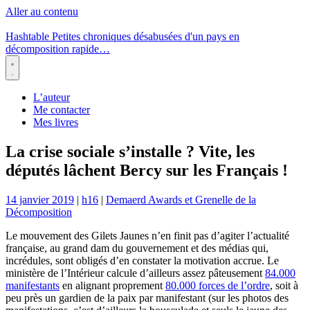
Aller au contenu
Hashtable
Petites chroniques désabusées d'un pays en
décomposition rapide…
Menu
L’auteur
Me contacter
Mes livres
La crise sociale s’installe ? Vite, les
députés lâchent Bercy sur les Français !
14 janvier 2019
|
h16
|
Demaerd Awards et Grenelle de la
Décomposition
Le mouvement des Gilets Jaunes n’en finit pas d’agiter l’actualité
française, au grand dam du gouvernement et des médias qui,
incrédules, sont obligés d’en constater la motivation accrue. Le
ministère de l’Intérieur calcule d’ailleurs assez pâteusement
84.000
manifestants
en alignant proprement
80.000 forces de l’ordre
, soit à
peu près un gardien de la paix par manifestant (sur les photos des