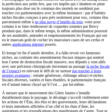
la perfection aux petits fers, que ces impôts qui s’abattent en pluie
toujours plus drue sur le commun des mortels ne semblent pas
toucher ces parlementaires avec la même insistance : par d’habiles
niches fiscales conçues à peu près seulement pour eux, certains élus
parviennent même à
ne plus payer d’impôts du tout
, voire pour
certains à se faire rembourser de coquettes sommes par Bercy
pendant que, dans le même temps, la même administration poursuit
de ses assiduités, amendes et emprisonnements les Français qui ont
eu le mauvais goût de cocher les mauvaises cases de ses cerfas et
autres
applications internet
pourris.
Et lorsqu’en fin d’année dernière, il a fallu revoir ces fameuses
niches, au contraire des amendements fiscaux iniques qui sentent
bon l’arme de destruction fiscale massive, nos députés y sont allés
avec une précision chirurgicale (inventant au passage
la niche fiscale
de l’espace
) en relevant le défi de ne surtout
pas toucher à leurs
propres avantages
: retraite généreuse, chômage adouci et niches
fiscales diverses, variées et bien étudiées, le parlementaire français
est d’autant mieux choyé qu’il l’est … par lui-même.
À mesure que le mouvement des Gilets Jaunes s’installe
durablement dans le paysage, le décalage s’accroît visiblement entre
les actions de l’État, des élus et des gouvernants, leurs déclarations
et leurs intentions affichées d’un côté et les états d’âme, les
aspirations et les revendications des manifestants de l’autre. Tout se