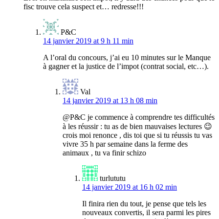
fisc trouve cela suspect et… redresse!!!
P&C
14 janvier 2019 at 9 h 11 min
A l’oral du concours, j’ai eu 10 minutes sur le Manque
à gagner et la justice de l’impot (contrat social, etc…).
Val
14 janvier 2019 at 13 h 08 min
@P&C je commence à comprendre tes difficultés
à les réussir : tu as de bien mauvaises lectures 😉
crois moi renonce , dis toi que si tu réussis tu vas
vivre 35 h par semaine dans la ferme des
animaux , tu va finir schizo
turlututu
14 janvier 2019 at 16 h 02 min
Il finira rien du tout, je pense que tels les
nouveaux convertis, il sera parmi les pires