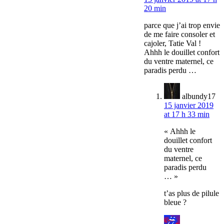
20 min
parce que j’ai trop envie
de me faire consoler et
cajoler, Tatie Val !
Ahhh le douillet confort
du ventre maternel, ce
paradis perdu …
albundy17
15 janvier 2019
at 17 h 33 min
« Ahhh le
douillet confort
du ventre
maternel, ce
paradis perdu
… »
t’as plus de pilule
bleue ?