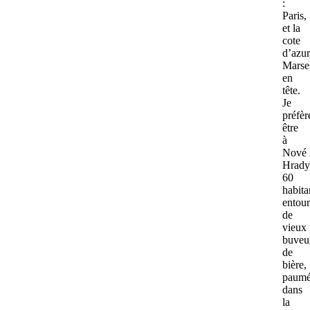
:
Paris,
et la
cote
d’azur
Marsei
en
tête.
Je
préfèr
être
à
Nové
Hrady
60
habita
entou
de
vieux
buveu
de
bière,
paum
dans
la