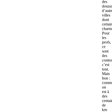
des
douza
d’autr
villes
dont
certai
charm
Pour
les
profs,
ce
sont
des
contra
c’est
tout.
Mais
bon :
comm
on
est à
des
centai
de
km