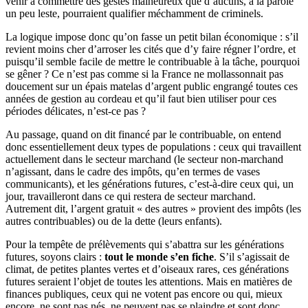
venir à commettre des gestes malheureux que d’aucuns, à la parole
un peu leste, pourraient qualifier méchamment de criminels.
La logique impose donc qu’on fasse un petit bilan économique : s’il
revient moins cher d’arroser les cités que d’y faire régner l’ordre, et
puisqu’il semble facile de mettre le contribuable à la tâche, pourquoi
se gêner ? Ce n’est pas comme si la France ne mollassonnait pas
doucement sur un épais matelas d’argent public engrangé toutes ces
années de gestion au cordeau et qu’il faut bien utiliser pour ces
périodes délicates, n’est-ce pas ?
Au passage, quand on dit financé par le contribuable, on entend
donc essentiellement deux types de populations : ceux qui travaillent
actuellement dans le secteur marchand (le secteur non-marchand
n’agissant, dans le cadre des impôts, qu’en termes de vases
communicants), et les générations futures, c’est-à-dire ceux qui, un
jour, travailleront dans ce qui restera de secteur marchand.
Autrement dit, l’argent gratuit « des autres » provient des impôts (les
autres contribuables) ou de la dette (leurs enfants).
Pour la tempête de prélèvements qui s’abattra sur les générations
futures, soyons clairs :
tout le monde s’en fiche
. S’il s’agissait de
climat, de petites plantes vertes et d’oiseaux rares, ces générations
futures seraient l’objet de toutes les attentions. Mais en matières de
finances publiques, ceux qui ne votent pas encore ou qui, mieux
encore, ne sont pas nés, ne peuvent pas se plaindre et sont donc