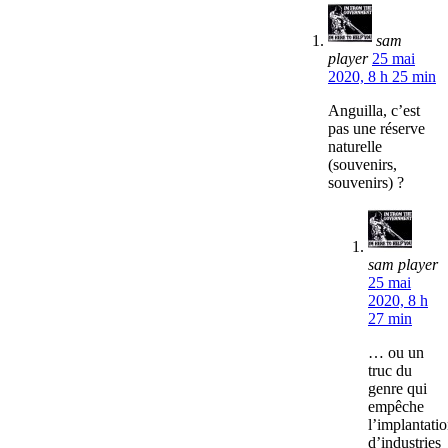
sam
player
25 mai
2020, 8 h 25 min
Anguilla, c’est
pas une réserve
naturelle
(souvenirs,
souvenirs) ?
sam player
25 mai
2020, 8 h
27 min
… ou un
truc du
genre qui
empêche
l’implantati
d’industries