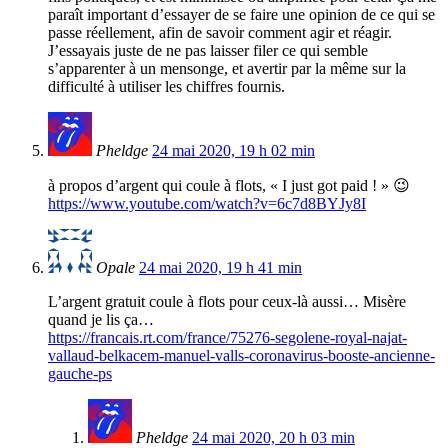
paraît important d’essayer de se faire une opinion de ce qui se
passe réellement, afin de savoir comment agir et réagir.
J’essayais juste de ne pas laisser filer ce qui semble
s’apparenter à un mensonge, et avertir par la même sur la
difficulté à utiliser les chiffres fournis.
Pheldge
24 mai 2020, 19 h 02 min
à propos d’argent qui coule à flots, « I just got paid ! » 😉
https://www.youtube.com/watch?v=6c7d8BYJy8I
Opale
24 mai 2020, 19 h 41 min
L’argent gratuit coule à flots pour ceux-là aussi… Misère
quand je lis ça…
https://francais.rt.com/france/75276-segolene-royal-najat-
vallaud-belkacem-manuel-valls-coronavirus-booste-ancienne-
gauche-ps
Pheldge
24 mai 2020, 20 h 03 min