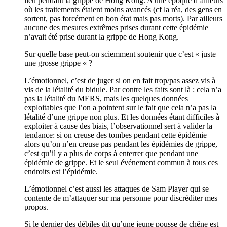
lieu pendant la grippe de Hong Kong. A une époque d’ailleurs
où les traitements étaient moins avancés (cf la réa, des gens en
sortent, pas forcément en bon état mais pas morts). Par ailleurs
aucune des mesures extrêmes prises durant cette épidémie
n’avait été prise durant la grippe de Hong Kong.
Sur quelle base peut-on sciemment soutenir que c’est « juste
une grosse grippe « ?
L’émotionnel, c’est de juger si on en fait trop/pas assez vis à
vis de la létalité du bidule. Par contre les faits sont là : cela n’a
pas la létalité du MERS, mais les quelques données
exploitables que l’on a pointent sur le fait que cela n’a pas la
létalité d’une grippe non plus. Et les données étant difficiles à
exploiter à cause des biais, l’observationnel sert à valider la
tendance: si on creuse des tombes pendant cette épidémie
alors qu’on n’en creuse pas pendant les épidémies de grippe,
c’est qu’il y a plus de corps à enterrer que pendant une
épidémie de grippe. Et le seul événement commun à tous ces
endroits est l’épidémie.
L’émotionnel c’est aussi les attaques de Sam Player qui se
contente de m’attaquer sur ma personne pour discréditer mes
propos.
Si le dernier des débiles dit qu’une jeune pousse de chêne est