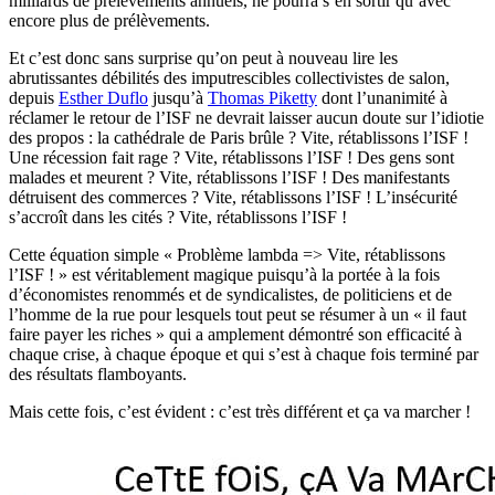
milliards de prélèvements annuels, ne pourra s’en sortir qu’avec
encore plus de prélèvements.
Et c’est donc sans surprise qu’on peut à nouveau lire les
abrutissantes débilités des imputrescibles collectivistes de salon,
depuis
Esther Duflo
jusqu’à
Thomas Piketty
dont l’unanimité à
réclamer le retour de l’ISF ne devrait laisser aucun doute sur l’idiotie
des propos : la cathédrale de Paris brûle ? Vite, rétablissons l’ISF !
Une récession fait rage ? Vite, rétablissons l’ISF ! Des gens sont
malades et meurent ? Vite, rétablissons l’ISF ! Des manifestants
détruisent des commerces ? Vite, rétablissons l’ISF ! L’insécurité
s’accroît dans les cités ? Vite, rétablissons l’ISF !
Cette équation simple « Problème lambda => Vite, rétablissons
l’ISF ! » est véritablement magique puisqu’à la portée à la fois
d’économistes renommés et de syndicalistes, de politiciens et de
l’homme de la rue pour lesquels tout peut se résumer à un « il faut
faire payer les riches » qui a amplement démontré son efficacité à
chaque crise, à chaque époque et qui s’est à chaque fois terminé par
des résultats flamboyants.
Mais cette fois, c’est évident : c’est très différent et ça va marcher !