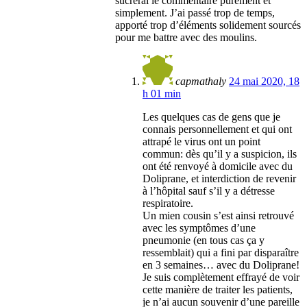
sucrerai le commentaire purement et
simplement. J’ai passé trop de temps,
apporté trop d’éléments solidement sourcés
pour me battre avec des moulins.
capmathaly
24 mai 2020, 18
h 01 min
Les quelques cas de gens que je
connais personnellement et qui ont
attrapé le virus ont un point
commun: dès qu’il y a suspicion, ils
ont été renvoyé à domicile avec du
Doliprane, et interdiction de revenir
à l’hôpital sauf s’il y a détresse
respiratoire.
Un mien cousin s’est ainsi retrouvé
avec les symptômes d’une
pneumonie (en tous cas ça y
ressemblait) qui a fini par disparaître
en 3 semaines… avec du Doliprane!
Je suis complètement effrayé de voir
cette manière de traiter les patients,
je n’ai aucun souvenir d’une pareille