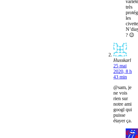
variét
très
protég
les
civett
N’dia
? 😉
Husskarl
25 mai
2020, 8 h
43 min
@sam, je
ne vois
rien sur
notre ami
googl qui
puisse
étayer ça.