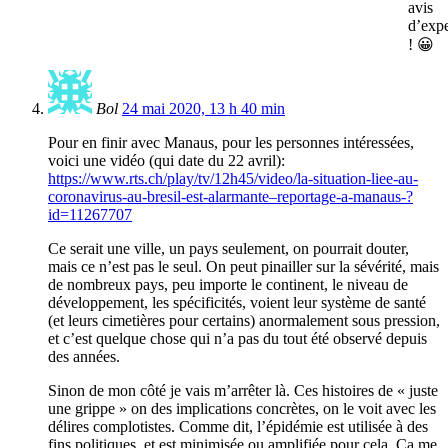
avis
d’expe
! 😀
Bol
24 mai 2020, 13 h 40 min
Pour en finir avec Manaus, pour les personnes intéressées,
voici une vidéo (qui date du 22 avril):
https://www.rts.ch/play/tv/12h45/video/la-situation-liee-au-
coronavirus-au-bresil-est-alarmante–reportage-a-manaus-?
id=11267707
Ce serait une ville, un pays seulement, on pourrait douter,
mais ce n’est pas le seul. On peut pinailler sur la sévérité, mais
de nombreux pays, peu importe le continent, le niveau de
développement, les spécificités, voient leur système de santé
(et leurs cimetières pour certains) anormalement sous pression,
et c’est quelque chose qui n’a pas du tout été observé depuis
des années.
Sinon de mon côté je vais m’arrêter là. Ces histoires de « juste
une grippe » on des implications concrètes, on le voit avec les
délires complotistes. Comme dit, l’épidémie est utilisée à des
fins politiques, et est minimisée ou amplifiée pour cela. Ça me