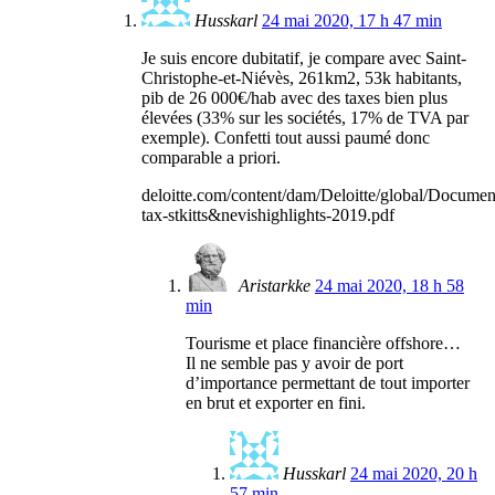
Husskarl
24 mai 2020, 17 h 47 min
Je suis encore dubitatif, je compare avec Saint-
Christophe-et-Niévès, 261km2, 53k habitants,
pib de 26 000€/hab avec des taxes bien plus
élevées (33% sur les sociétés, 17% de TVA par
exemple). Confetti tout aussi paumé donc
comparable a priori.
deloitte.com/content/dam/Deloitte/global/Document
tax-stkitts&nevishighlights-2019.pdf
Aristarkke
24 mai 2020, 18 h 58
min
Tourisme et place financière offshore…
Il ne semble pas y avoir de port
d’importance permettant de tout importer
en brut et exporter en fini.
Husskarl
24 mai 2020, 20 h
57 min