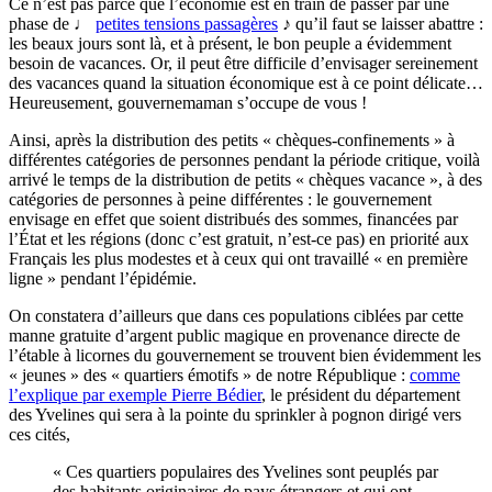
Ce n’est pas parce que l’économie est en train de passer par une
phase de ♩
petites tensions passagères
♪ qu’il faut se laisser abattre :
les beaux jours sont là, et à présent, le bon peuple a évidemment
besoin de vacances. Or, il peut être difficile d’envisager sereinement
des vacances quand la situation économique est à ce point délicate…
Heureusement, gouvernemaman s’occupe de vous !
Ainsi, après la distribution des petits « chèques-confinements » à
différentes catégories de personnes pendant la période critique, voilà
arrivé le temps de la distribution de petits « chèques vacance », à des
catégories de personnes à peine différentes : le gouvernement
envisage en effet que soient distribués des sommes, financées par
l’État et les régions (donc c’est gratuit, n’est-ce pas) en priorité aux
Français les plus modestes et à ceux qui ont travaillé « en première
ligne » pendant l’épidémie.
On constatera d’ailleurs que dans ces populations ciblées par cette
manne gratuite d’argent public magique en provenance directe de
l’étable à licornes du gouvernement se trouvent bien évidemment les
« jeunes » des « quartiers émotifs » de notre République :
comme
l’explique par exemple Pierre Bédier
, le président du département
des Yvelines qui sera à la pointe du sprinkler à pognon dirigé vers
ces cités,
« Ces quartiers populaires des Yvelines sont peuplés par
des habitants originaires de pays étrangers et qui ont