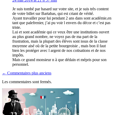
24 mai 2014 at 21 h 57 min
Je suis tombé par hasard sur votre site, et je suis très content
de votre billet sur Bartabas, qui est criant de vérité.
Ayant travailler pour lui pendant 2 ans dans sont académie,en
tant que palefrenier, j’ai pu voir l envers du décor et c’est pas
triste.
Lui et sont académie qui ce veux être une institutions ouvert
au plus grand nombre, ne voyez pas de ma part de la
frustration, mais la plupart des élèves sont issus de la classe
moyenne aisé où de la petite bourgeoisie , mais bon il faut
bien les protéger avec l argent de nos cotisations et de nos
impôts.
Mais ce grand monsieur n à que dédain et mépris pour son
personnel.
Navigation
← Commentaires plus anciens
dans
Les commentaires sont fermés.
les
commentaires