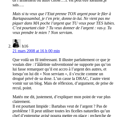
ds l’armement ou autre chose….c’est peut être idéaliste,je
sais….
Mais si tu veux que l’Etat prenne TON argent pour le filer à
Bartapassambal, je t’en prie, donne-le-lui. Ne vient pas me
piquer dans MA poche l’argent que TU veux pour TES lubies.
C’est pourtant clair ? Tu veux donner de l’argent : vas-y. Tu
veux prendre le mien ? Non serviam.
h16
21 mars 2008 at 16 h 00 min
Que voilà un fil intéressant. Il illustre parfaitement ce que je
voulais dire : l’ââârtiste subventionné ne supporte pas qu’on
lui fasse remarquer qu’il est accro à l’argent des autres, et
lorsqu’on lui dit « Non serviam », il s’excite comme un
drogué privé de sa dose. L’un casse la DRAC, l’autre vient
vomir sur un blog. Mais de réflexion, d’argument, de prise de
recul, point.
Matéo me dit, justement, d’expliquer mon point de vue plus
clairement.
Il est pourtant limpide : Bartabas veut de l’argent ? Pas de
problème ! Il peut utiliser toutes les ficelles naturelles qu’un
chef d’entreprise avisé pourra mettre en place : recherche de