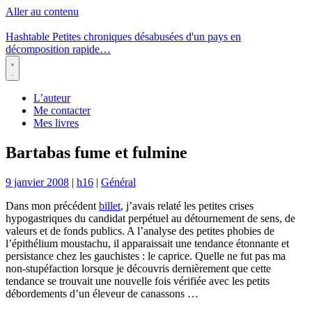
Aller au contenu
Hashtable
Petites chroniques désabusées d'un pays en
décomposition rapide…
Menu
L’auteur
Me contacter
Mes livres
Bartabas fume et fulmine
9 janvier 2008
|
h16
|
Général
Dans mon précédent
billet
, j’avais relaté les petites crises
hypogastriques du candidat perpétuel au détournement de sens, de
valeurs et de fonds publics. A l’analyse des petites phobies de
l’épithélium moustachu, il apparaissait une tendance étonnante et
persistance chez les gauchistes : le caprice. Quelle ne fut pas ma
non-stupéfaction lorsque je découvris dernièrement que cette
tendance se trouvait une nouvelle fois vérifiée avec les petits
débordements d’un éleveur de canassons …