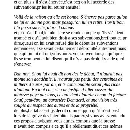
et en plus,s’il s’est énervée,c’est pcq on lui accorde des
subventions,pr les lui retirer ensuite!
Voilà de la raison qu’elle est bonne. S’énerve pas parce qu’on
ne lui en donne pas, mais passqu’on lui en retire. Pov’ti’bou.
L’a pu sa sucette, alors il couine.
et pr qu’au final,le ministère se rende compte qu’ils s’étaient
trompé et qu’il avit bien droit a ses subventions,bref,tout ca pr
dire,que,si on lui avait refusé dès le début les subventions
demandées,il se serait certainement débrouillé autrement,mais
que,qd on lui dit oui,vous aurez vos subventions,et qu’après
ils se trompent et lui disent qu’il n’y a pas droit,il y a de quoi
s’enerver.
Bah non. Si on lui avait dit non dès le début, il n’aurait pas
monté son académie, il n’aurait pas perdu des centaines de
milliers d’euros par an, et le contribuable serait plus riche
d’autant. En tout cas, rien ne justifie d’aller casser du
matosse payé par tous, ce qui vient alourdir encore la facture.
Sauf, peut-être, un caractère Demaerd, et une vision très
souple du respect des autres et de la propriété.
de plus,bartabas est tjs decrit comme qqun qu’il n’est pas!
lors de la grève des intermittents par ex,si vous aviez entendu
ces propos a avignon,vous auriez compris que la presse
n’avait rien compris a ce qu’il a réellement dit.et ces mêmes