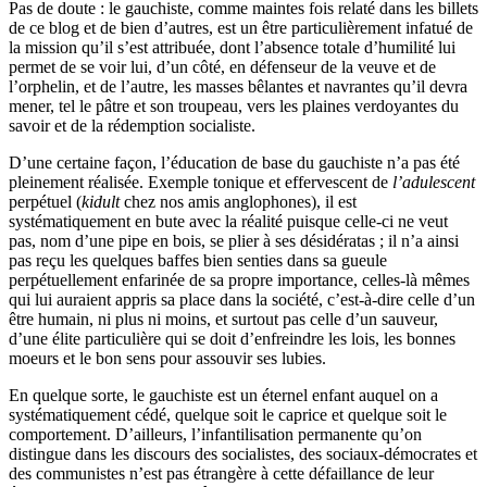
Pas de doute : le gauchiste, comme maintes fois relaté dans les billets
de ce blog et de bien d’autres, est un être particulièrement infatué de
la mission qu’il s’est attribuée, dont l’absence totale d’humilité lui
permet de se voir lui, d’un côté, en défenseur de la veuve et de
l’orphelin, et de l’autre, les masses bêlantes et navrantes qu’il devra
mener, tel le pâtre et son troupeau, vers les plaines verdoyantes du
savoir et de la rédemption socialiste.
D’une certaine façon, l’éducation de base du gauchiste n’a pas été
pleinement réalisée. Exemple tonique et effervescent de
l’adulescent
perpétuel (
kidult
chez nos amis anglophones), il est
systématiquement en bute avec la réalité puisque celle-ci ne veut
pas, nom d’une pipe en bois, se plier à ses désidératas ; il n’a ainsi
pas reçu les quelques baffes bien senties dans sa gueule
perpétuellement enfarinée de sa propre importance, celles-là mêmes
qui lui auraient appris sa place dans la société, c’est-à-dire celle d’un
être humain, ni plus ni moins, et surtout pas celle d’un sauveur,
d’une élite particulière qui se doit d’enfreindre les lois, les bonnes
moeurs et le bon sens pour assouvir ses lubies.
En quelque sorte, le gauchiste est un éternel enfant auquel on a
systématiquement cédé, quelque soit le caprice et quelque soit le
comportement. D’ailleurs, l’infantilisation permanente qu’on
distingue dans les discours des socialistes, des sociaux-démocrates et
des communistes n’est pas étrangère à cette défaillance de leur