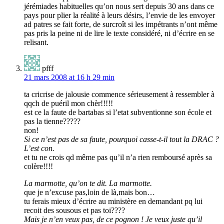
jérémiades habituelles qu’on nous sert depuis 30 ans dans ce
pays pour plier la réalité à leurs désirs, l’envie de les envoyer
ad patres se fait forte, de surcroît si les impétrants n’ont même
pas pris la peine ni de lire le texte considéré, ni d’écrire en se
relisant.
pfff
21 mars 2008 at 16 h 29 min
ta cricrise de jalousie commence sérieusement à ressembler à
qqch de puéril mon chèr!!!!!
est ce la faute de bartabas si l’etat subventionne son école et
pas la tienne?????
non!
Si ce n’est pas de sa faute, pourquoi casse-t-il tout la DRAC ?
L’est con.
et tu ne crois qd même pas qu’il n’a rien remboursé après sa
colère!!!!
La marmotte, qu’on te dit. La marmotte.
que je n’excuse pas,loin de là,mais bon…
tu ferais mieux d’écrire au ministère en demandant pq lui
recoit des sousous et pas toi????
Mais je n’en veux pas, de ce pognon ! Je veux juste qu’il