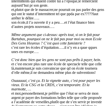
intermittents qui étaient contre lui a l’epoque,le remercient
aujourd’hui pr son geste.
et,plutot que de le massacrer,ne pourrait on pas parler des gens
qui ont le statut d’intermittent tel que ppda par ex?????faut
arrêter le délire…..
son école,il l’a ouverte il y a peu….et l’état finance bien
d’autres projets nouveaux….
Même argument que ci-dessus: après tout, si on le fait pour
Bartabas, pourquoi on ne le fait pas pour moi ou mon Ecole
Des Gens Heureux ? C’est quoi cette fumisterie ?
c’est rare les écoles d’équitation…..il n’y en a qaue qques
unes en europe….
C’est donc bien que les gens ne sont pas prêts à payer, hein.
et c’est encore plus rare une école de spectacle telle que celle
là,maintenant,je suis convaincue que qd on école tournera
d’elle même,il ne demandera même plus de subventions!
Ouaaaaai, c’est ça. Et la vignette auto, c’est pour payer les
vieux. Et la CSG et la CRDS, c’est temporaire. Et la
marmotte, …
et moi,personellement,je préfère que l’état se serva de mon
argent pr payer des formations belles telle que celle proposée
a l’académie de verseilles,plutôt que de s’en servir pr investir