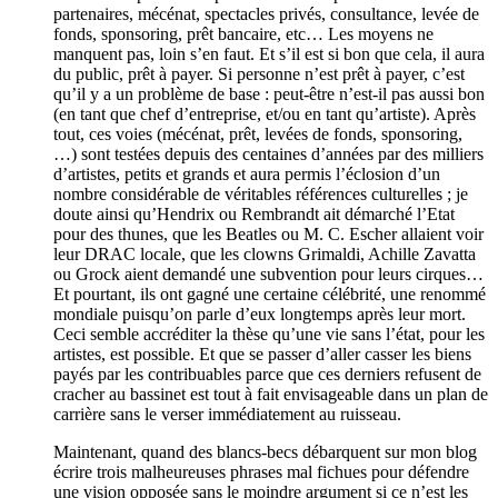
partenaires, mécénat, spectacles privés, consultance, levée de
fonds, sponsoring, prêt bancaire, etc… Les moyens ne
manquent pas, loin s’en faut. Et s’il est si bon que cela, il aura
du public, prêt à payer. Si personne n’est prêt à payer, c’est
qu’il y a un problème de base : peut-être n’est-il pas aussi bon
(en tant que chef d’entreprise, et/ou en tant qu’artiste). Après
tout, ces voies (mécénat, prêt, levées de fonds, sponsoring,
…) sont testées depuis des centaines d’années par des milliers
d’artistes, petits et grands et aura permis l’éclosion d’un
nombre considérable de véritables références culturelles ; je
doute ainsi qu’Hendrix ou Rembrandt ait démarché l’Etat
pour des thunes, que les Beatles ou M. C. Escher allaient voir
leur DRAC locale, que les clowns Grimaldi, Achille Zavatta
ou Grock aient demandé une subvention pour leurs cirques…
Et pourtant, ils ont gagné une certaine célébrité, une renommé
mondiale puisqu’on parle d’eux longtemps après leur mort.
Ceci semble accréditer la thèse qu’une vie sans l’état, pour les
artistes, est possible. Et que se passer d’aller casser les biens
payés par les contribuables parce que ces derniers refusent de
cracher au bassinet est tout à fait envisageable dans un plan de
carrière sans le verser immédiatement au ruisseau.
Maintenant, quand des blancs-becs débarquent sur mon blog
écrire trois malheureuses phrases mal fichues pour défendre
une vision opposée sans le moindre argument si ce n’est les