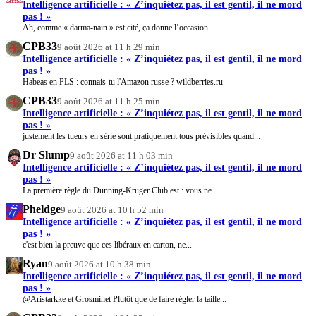
Intelligence artificielle : « Z’inquiétez pas, il est gentil, il ne mord
pas ! »
Ah, comme « darma-nain » est cité, ça donne l’occasion...
CPB33
9 août 2026 at 11 h 29 min
Intelligence artificielle : « Z’inquiétez pas, il est gentil, il ne mord
pas ! »
Habeas en PLS : connais-tu l'Amazon russe ? wildberries.ru
CPB33
9 août 2026 at 11 h 25 min
Intelligence artificielle : « Z’inquiétez pas, il est gentil, il ne mord
pas ! »
justement les tueurs en série sont pratiquement tous prévisibles quand...
Dr Slump
9 août 2026 at 11 h 03 min
Intelligence artificielle : « Z’inquiétez pas, il est gentil, il ne mord
pas ! »
La première règle du Dunning-Kruger Club est : vous ne...
Pheldge
9 août 2026 at 10 h 52 min
Intelligence artificielle : « Z’inquiétez pas, il est gentil, il ne mord
pas ! »
c'est bien la preuve que ces libéraux en carton, ne...
Ryan
9 août 2026 at 10 h 38 min
Intelligence artificielle : « Z’inquiétez pas, il est gentil, il ne mord
pas ! »
@Aristarkke et Grosminet Plutôt que de faire régler la taille...