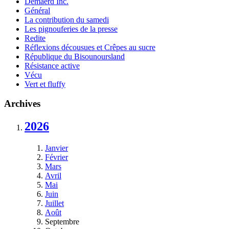
Demaerd Inc.
Général
La contribution du samedi
Les pignouferies de la presse
Redite
Réflexions décousues et Crêpes au sucre
République du Bisounoursland
Résistance active
Vécu
Vert et fluffy
Archives
2026
Janvier
Février
Mars
Avril
Mai
Juin
Juillet
Août
Septembre