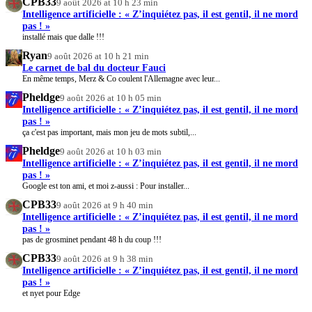
CPB33
9 août 2026 at 10 h 23 min
Intelligence artificielle : « Z’inquiétez pas, il est gentil, il ne mord
pas ! »
installé mais que dalle !!!
Ryan
9 août 2026 at 10 h 21 min
Le carnet de bal du docteur Fauci
En même temps, Merz & Co coulent l'Allemagne avec leur...
Pheldge
9 août 2026 at 10 h 05 min
Intelligence artificielle : « Z’inquiétez pas, il est gentil, il ne mord
pas ! »
ça c'est pas important, mais mon jeu de mots subtil,...
Pheldge
9 août 2026 at 10 h 03 min
Intelligence artificielle : « Z’inquiétez pas, il est gentil, il ne mord
pas ! »
Google est ton ami, et moi z-aussi : Pour installer...
CPB33
9 août 2026 at 9 h 40 min
Intelligence artificielle : « Z’inquiétez pas, il est gentil, il ne mord
pas ! »
pas de grosminet pendant 48 h du coup !!!
CPB33
9 août 2026 at 9 h 38 min
Intelligence artificielle : « Z’inquiétez pas, il est gentil, il ne mord
pas ! »
et nyet pour Edge