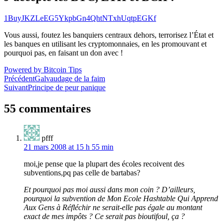
1BuyJKZLeEG5YkpbGn4QhtNTxhUqtpEGKf
Vous aussi, foutez les banquiers centraux dehors, terrorisez l’État et
les banques en utilisant les cryptomonnaies, en les promouvant et
pourquoi pas, en faisant un don avec !
Powered by Bitcoin Tips
Navigation
Précédent
Galvaudage de la faim
Suivant
Principe de peur panique
de
l’article
55 commentaires
pfff
21 mars 2008 at 15 h 55 min
moi,je pense que la plupart des écoles recoivent des
subventions,pq pas celle de bartabas?
Et pourquoi pas moi aussi dans mon coin ? D’ailleurs,
pourquoi la subvention de Mon Ecole Hashtable Qui Apprend
Aux Gens à Réfléchir ne serait-elle pas égale au montant
exact de mes impôts ? Ce serait pas bioutifoul, ça ?