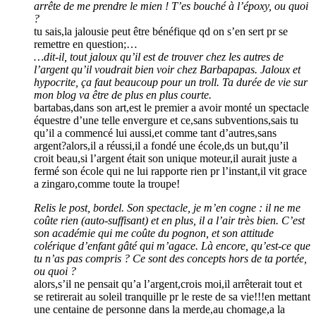
arrête de me prendre le mien ! T’es bouché à l’époxy, ou quoi
?
tu sais,la jalousie peut être bénéfique qd on s’en sert pr se
remettre en question;…
…dit-il, tout jaloux qu’il est de trouver chez les autres de
l’argent qu’il voudrait bien voir chez Barbapapas. Jaloux et
hypocrite, ça faut beaucoup pour un troll. Ta durée de vie sur
mon blog va être de plus en plus courte.
bartabas,dans son art,est le premier a avoir monté un spectacle
équestre d’une telle envergure et ce,sans subventions,sais tu
qu’il a commencé lui aussi,et comme tant d’autres,sans
argent?alors,il a réussi,il a fondé une école,ds un but,qu’il
croit beau,si l’argent était son unique moteur,il aurait juste a
fermé son école qui ne lui rapporte rien pr l’instant,il vit grace
a zingaro,comme toute la troupe!
Relis le post, bordel. Son spectacle, je m’en cogne : il ne me
coûte rien (auto-suffisant) et en plus, il a l’air très bien. C’est
son académie qui me coûte du pognon, et son attitude
colérique d’enfant gâté qui m’agace. Là encore, qu’est-ce que
tu n’as pas compris ? Ce sont des concepts hors de ta portée,
ou quoi ?
alors,s’il ne pensait qu’a l’argent,crois moi,il arrêterait tout et
se retirerait au soleil tranquille pr le reste de sa vie!!!en mettant
une centaine de personne dans la merde,au chomage,a la