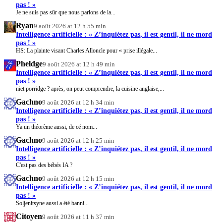
pas ! »
Je ne suis pas sûr que nous parlons de la...
Ryan
9 août 2026 at 12 h 55 min
Intelligence artificielle : « Z’inquiétez pas, il est gentil, il ne mord
pas ! »
HS: La plainte visant Charles Alloncle pour « prise illégale...
Pheldge
9 août 2026 at 12 h 49 min
Intelligence artificielle : « Z’inquiétez pas, il est gentil, il ne mord
pas ! »
niet porridge ? après, on peut comprendre, la cuisine anglaise,...
Gachno
9 août 2026 at 12 h 34 min
Intelligence artificielle : « Z’inquiétez pas, il est gentil, il ne mord
pas ! »
Ya un théorème aussi, de cé nom...
Gachno
9 août 2026 at 12 h 25 min
Intelligence artificielle : « Z’inquiétez pas, il est gentil, il ne mord
pas ! »
C'est pas des bébés IA ?
Gachno
9 août 2026 at 12 h 15 min
Intelligence artificielle : « Z’inquiétez pas, il est gentil, il ne mord
pas ! »
Soljenitsyne aussi a été banni...
Citoyen
9 août 2026 at 11 h 37 min