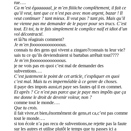
rue….
Ca m’est égaaaaaal, je m’en fiiiiiche complètement, il fait ce
qu’il veut, tant que ce n’est pas avec mon argent, bazar ! Il
veut continuer ? tant mieux. Il veut pas ? tant pis. Mais qu’il
ne vienne pas me demander de le payer pour ses trucs. C’est
tout. Et toi, tu te fais simplement le complice naïf et idiot d’un
vol décontracté.
et là?tu réagirais comment?
Je m’en fooooooooooooous.
connais tu des gens qui vivent a zingaro?connais tu leur vie?
sais tu ce qu’ils deviendraient si bartabas arrêtait tout????
Je m’en fooooooooooooous.
je ne vois pas en quoi c’est mal de demander des
subventions….
C’est justement le point de cet article, t’expliquer en quoi
c’est mal. Mais tu es imperméable à ce genre de choses.
il paye des impots aussi,et paye ses fautes qd il en commet.
Et après ? Ce n’est pas parce que je paye mes impôts que ça
me donne le droit de devenir voleur, non ?
comme tout le monde….
Que tu crois.
il fait vivre,et bien,énormément de gens,et ca,c’est pas comme
tout le monde….
si ton école n’a pas recu de subventions,ne rejette pas la faute
sur les autres et utilise plutôt le temps que tu passes ici a