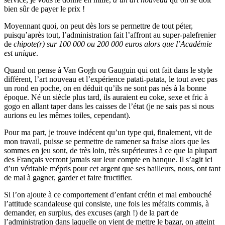
bien sûr de payer le prix !
Moyennant quoi, on peut dès lors se permettre de tout péter,
puisqu’après tout, l’administration fait l’affront au super-palefrenier
de
chipote(r) sur 100 000 ou 200 000 euros alors que l’Académie
est unique
.
Quand on pense à Van Gogh ou Gauguin qui ont fait dans le style
différent, l’art nouveau et l’expérience patati-patata, le tout avec pas
un rond en poche, on en déduit qu’ils ne sont pas nés à la bonne
époque. Né un siècle plus tard, ils auraient eu coke, sexe et fric à
gogo en allant taper dans les caisses de l’état (je ne sais pas si nous
aurions eu les mêmes toiles, cependant).
Pour ma part, je trouve indécent qu’un type qui, finalement, vit de
mon travail, puisse se permettre de ramener sa fraise alors que les
sommes en jeu sont, de très loin, très supérieures à ce que la plupart
des Français verront jamais sur leur compte en banque. Il s’agit ici
d’un véritable mépris pour cet argent que ses bailleurs, nous, ont tant
de mal à gagner, garder et faire fructifier.
Si l’on ajoute à ce comportement d’enfant crétin et mal embouché
l’attitude scandaleuse qui consiste, une fois les méfaits commis, à
demander, en surplus, des excuses (argh !) de la part de
l’administration dans laquelle on vient de mettre le bazar, on atteint