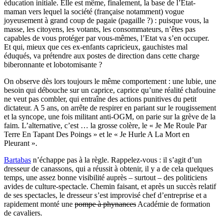
éducation initiale. Elle est même, finalement, la base de l’Etat-
maman vers lequel la société (française notamment) vogue
joyeusement à grand coup de pagaie (pagaille ?) : puisque vous, la
masse, les citoyens, les votants, les consommateurs, n’êtes pas
capables de vous protéger par vous-mêmes, l’Etat va s’en occuper.
Et qui, mieux que ces ex-enfants capricieux, gauchistes mal
éduqués, va prétendre aux postes de direction dans cette charge
biberonnante et lobotomisante ?
On observe dès lors toujours le même comportement : une lubie, une
besoin qui débouche sur un caprice, caprice qu’une réalité chafouine
ne veut pas combler, qui entraîne des actions punitives du petit
dictateur. A 5 ans, on arrête de respirer en pariant sur le rougissement
et la syncope, une fois militant anti-OGM, on parie sur la grève de la
faim. L’alternative, c’est … la grosse colère, le « Je Me Roule Par
Terre En Tapant Des Poings » et le « Je Hurle A La Mort en
Pleurant ».
Bartabas
n’échappe pas à la règle. Rappelez-vous : il s’agit d’un
dresseur de canassons, qui a réussit à obtenir, il y a de cela quelques
temps, une assez bonne visibilité auprès – surtout – des politiciens
avides de culture-spectacle. Chemin faisant, et après un succès relatif
de ses spectacles, le dresseur s’est improvisé chef d’entreprise et a
rapidement monté une
pompe à phynances
Académie de formation
de cavaliers.