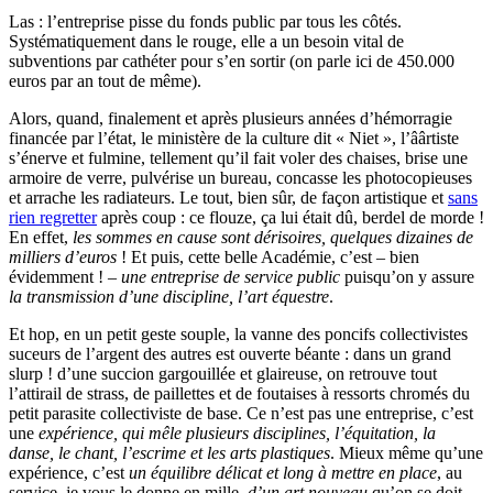
Las : l’entreprise pisse du fonds public par tous les côtés.
Systématiquement dans le rouge, elle a un besoin vital de
subventions par cathéter pour s’en sortir (on parle ici de 450.000
euros par an tout de même).
Alors, quand, finalement et après plusieurs années d’hémorragie
financée par l’état, le ministère de la culture dit « Niet », l’âârtiste
s’énerve et fulmine, tellement qu’il fait voler des chaises, brise une
armoire de verre, pulvérise un bureau, concasse les photocopieuses
et arrache les radiateurs. Le tout, bien sûr, de façon artistique et
sans
rien regretter
après coup : ce flouze, ça lui était dû, berdel de morde !
En effet,
les sommes en cause sont dérisoires, quelques dizaines de
milliers d’euros
! Et puis, cette belle Académie, c’est – bien
évidemment ! –
une entreprise de service public
puisqu’on y assure
la transmission d’une discipline, l’art équestre
.
Et hop, en un petit geste souple, la vanne des poncifs collectivistes
suceurs de l’argent des autres est ouverte béante : dans un grand
slurp ! d’une succion gargouillée et glaireuse, on retrouve tout
l’attirail de strass, de paillettes et de foutaises à ressorts chromés du
petit parasite collectiviste de base. Ce n’est pas une entreprise, c’est
une
expérience, qui mêle plusieurs disciplines, l’équitation, la
danse, le chant, l’escrime et les arts plastiques
. Mieux même qu’une
expérience, c’est
un équilibre délicat et long à mettre en place
, au
service, je vous le donne en mille,
d’un art nouveau
qu’on se doit