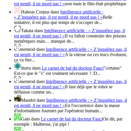
est gentil, il ne mord pas ! »
non mais le film était prophétique
Habeas Corpus
dans
Intelligence artificielle :
« Z’inquiétez pas, il est gentil, il ne mord pas ! »
Belle
initiative, il est plus que temps de s'occuper de...
Takata
dans
Intelligence artificielle : « Z’inquiétez pas, il
est gentil, il ne mord pas ! »
Il va falloir construire des prisons
numériques mais… manque de...
nemrod
dans
Intelligence artificielle : « Z’inquiétez pas, il
est gentil, il ne mord pas ! »
A la vitesse ou ces trucs évoluent,
ça va être...
durru
dans
Le carnet de bal du docteur Fauci
"certains"
Est-ce que le "s" est vraiment nécessaire ? :D...
nemrod
dans
Intelligence artificielle : « Z’inquiétez pas, il
est gentil, il ne mord pas ! »
Il faut déjà que le robot se
définisse comme un...
Mandol
dans
Intelligence artificielle : « Z’inquiétez pas, il
est gentil, il ne mord pas ! »
En l'occurrence dans la masse
d'informations fournies par l'opérateur humain...
Gato
dans
Le carnet de bal du docteur Fauci
On dit, par
exemple : Maîtresse, j'ai pipi !