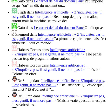
Gato
dans
Le carnet de bal du docteur Fauci
Peu importe
ce qu' "on" en dit, du moment où...
Steph
dans
Intelligence artificielle : « Z’inquiétez pas, il
est gentil, il ne mord pas ! »
Beaucoup de programmation
autour mais la machine se trouve des...
Gato
dans
Le carnet de bal du docteur Fauci
On dit qu ,e
nemrod
dans
Intelligence artificielle : « Z’inquiétez pas, il
est gentil, il ne mord pas ! »
Ca pirouette ça pirouette mais c'est
emmerdé ...tout ce monde...
Habeas Corpus
dans
Intelligence artificielle :
« Z’inquiétez pas, il est gentil, il ne mord pas ! »
je ne pense
pas car trop de programmations autour
Habeas Corpus
dans
Intelligence artificielle :
« Z’inquiétez pas, il est gentil, il ne mord pas ! »
du très bon
Colonel en effet
Dr Slump
dans
Intelligence artificielle : « Z’inquiétez pas,
il est gentil, il ne mord pas ! »
"Juste l'instinct" Qu'est-ce que
l'instinct ? Et d'où sort-il ?...
Dr Slump
dans
Intelligence artificielle : « Z’inquiétez pas,
il est gentil, il ne mord pas ! »
"Mais la vraie question n’est pas
de savoir si les...