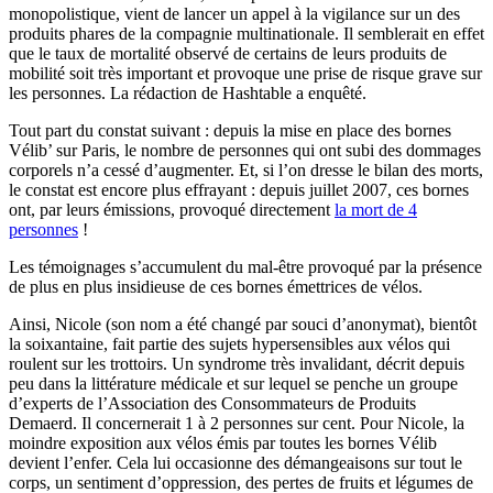
monopolistique, vient de lancer un appel à la vigilance sur un des
produits phares de la compagnie multinationale. Il semblerait en effet
que le taux de mortalité observé de certains de leurs produits de
mobilité soit très important et provoque une prise de risque grave sur
les personnes. La rédaction de Hashtable a enquêté.
Tout part du constat suivant : depuis la mise en place des bornes
Vélib’ sur Paris, le nombre de personnes qui ont subi des dommages
corporels n’a cessé d’augmenter. Et, si l’on dresse le bilan des morts,
le constat est encore plus effrayant : depuis juillet 2007, ces bornes
ont, par leurs émissions, provoqué directement
la mort de 4
personnes
!
Les témoignages s’accumulent du mal-être provoqué par la présence
de plus en plus insidieuse de ces bornes émettrices de vélos.
Ainsi, Nicole (son nom a été changé par souci d’anonymat), bientôt
la soixantaine, fait partie des sujets hypersensibles aux vélos qui
roulent sur les trottoirs. Un syndrome très invalidant, décrit depuis
peu dans la littérature médicale et sur lequel se penche un groupe
d’experts de l’Association des Consommateurs de Produits
Demaerd. Il concernerait 1 à 2 personnes sur cent. Pour Nicole, la
moindre exposition aux vélos émis par toutes les bornes Vélib
devient l’enfer. Cela lui occasionne des démangeaisons sur tout le
corps, un sentiment d’oppression, des pertes de fruits et légumes de