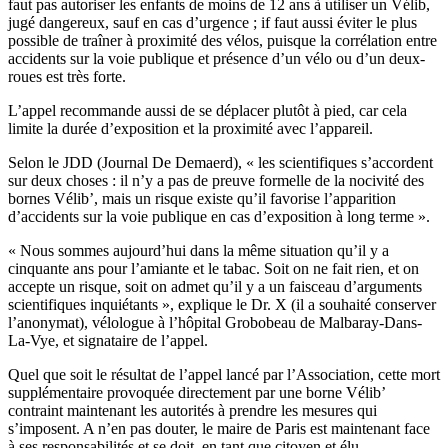
faut pas autoriser les enfants de moins de 12 ans à utiliser un Vélib,
jugé dangereux, sauf en cas d’urgence ; if faut aussi éviter le plus
possible de traîner à proximité des vélos, puisque la corrélation entre
accidents sur la voie publique et présence d’un vélo ou d’un deux-
roues est très forte.
L’appel recommande aussi de se déplacer plutôt à pied, car cela
limite la durée d’exposition et la proximité avec l’appareil.
Selon le JDD (Journal De Demaerd), « les scientifiques s’accordent
sur deux choses : il n’y a pas de preuve formelle de la nocivité des
bornes Vélib’, mais un risque existe qu’il favorise l’apparition
d’accidents sur la voie publique en cas d’exposition à long terme ».
« Nous sommes aujourd’hui dans la même situation qu’il y a
cinquante ans pour l’amiante et le tabac. Soit on ne fait rien, et on
accepte un risque, soit on admet qu’il y a un faisceau d’arguments
scientifiques inquiétants », explique le Dr. X (il a souhaité conserver
l’anonymat), vélologue à l’hôpital Grobobeau de Malbaray-Dans-
La-Vye, et signataire de l’appel.
Quel que soit le résultat de l’appel lancé par l’Association, cette mort
supplémentaire provoquée directement par une borne Vélib’
contraint maintenant les autorités à prendre les mesures qui
s’imposent. A n’en pas douter, le maire de Paris est maintenant face
à ses responsabilités et se doit, en tant que citoyen et élu