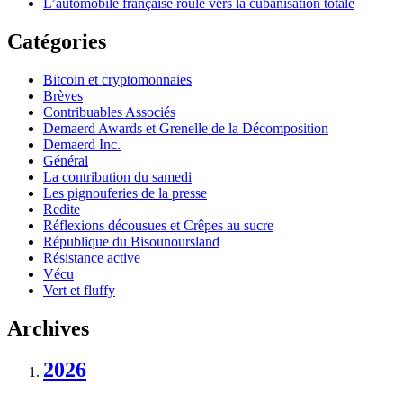
L’automobile française roule vers la cubanisation totale
Catégories
Bitcoin et cryptomonnaies
Brèves
Contribuables Associés
Demaerd Awards et Grenelle de la Décomposition
Demaerd Inc.
Général
La contribution du samedi
Les pignouferies de la presse
Redite
Réflexions décousues et Crêpes au sucre
République du Bisounoursland
Résistance active
Vécu
Vert et fluffy
Archives
2026