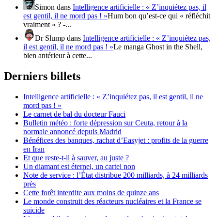
Simon
dans
Intelligence artificielle : « Z’inquiétez pas, il
est gentil, il ne mord pas ! »
Hum bon qu’est-ce qui « réfléchit
vraiment » ? -...
Dr Slump
dans
Intelligence artificielle : « Z’inquiétez pas,
il est gentil, il ne mord pas ! »
Le manga Ghost in the Shell,
bien antérieur à cette...
Derniers billets
Intelligence artificielle : « Z’inquiétez pas, il est gentil, il ne
mord pas ! »
Le carnet de bal du docteur Fauci
Bulletin météo : forte dépression sur Ceuta, retour à la
normale annoncé depuis Madrid
Bénéfices des banques, rachat d’Easyjet : profits de la guerre
en Iran
Et que reste-t-il à sauver, au juste ?
Un diamant est éternel, un cartel non
Note de service : l’État distribue 200 milliards, à 24 milliards
près
Cette forêt interdite aux moins de quinze ans
Le monde construit des réacteurs nucléaires et la France se
suicide