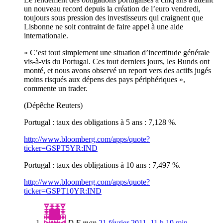
un nouveau record depuis la création de l’euro vendredi,
toujours sous pression des investisseurs qui craignent que
Lisbonne ne soit contraint de faire appel à une aide
internationale.
« C’est tout simplement une situation d’incertitude générale
vis-à-vis du Portugal. Ces tout derniers jours, les Bunds ont
monté, et nous avons observé un report vers des actifs jugés
moins risqués aux dépens des pays périphériques »,
commente un trader.
(Dépêche Reuters)
Portugal : taux des obligations à 5 ans : 7,128 %.
http://www.bloomberg.com/apps/quote?
ticker=GSPT5YR:IND
Portugal : taux des obligations à 10 ans : 7,497 %.
http://www.bloomberg.com/apps/quote?
ticker=GSPT10YR:IND
D.E man
21 février 2011, 11 h 19 min