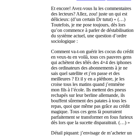
Et encore! Avez-vous lu les commentaires
des lecteurs? Allez, zou! juste un qui est
délicieux: (d’un certain Dr tutut) « (…)
Toutefois, je me pose toujours, dès lors
qu’on commence à parler de déstabilisation
du système actuel, une question d’ordre
sociologique :
Comment va-t-on guérir les cocus du crédit
en veux-tu en voilà, tous ces pauvres gens
qui achètent des télés des 4×4 des iphones
des ordinateurs des abonnements à je ne
sais quel satellite et j’en passe et des
meilleures ? Et il y en a pléthore, je les
croise tous les matins quand j’emmène
mon fils à l’école. Ils mettent des pneus
rechapés sur leur berline allemande, ils
bouffent sûrement des patates à tous les
repas, quoi que même pas grâce au crédit
magique. Tous ces gens là pourraient
parfaitement se transformer en fous furieux
dès lors que la sucette disparaitrait. (…) »
Détail piquant: j’envisage de m’acheter un