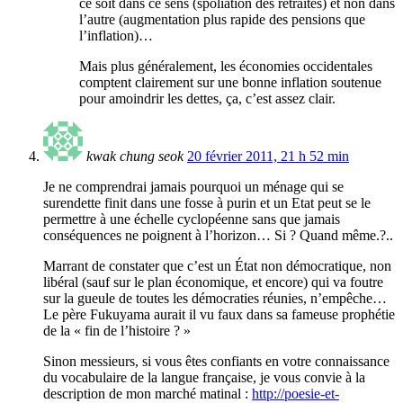
ce soit dans ce sens (spoliation des retraités) et non dans
l’autre (augmentation plus rapide des pensions que
l’inflation)…
Mais plus généralement, les économies occidentales
comptent clairement sur une bonne inflation soutenue
pour amoindrir les dettes, ça, c’est assez clair.
kwak chung seok
20 février 2011, 21 h 52 min
Je ne comprendrai jamais pourquoi un ménage qui se
surendette finit dans une fosse à purin et un Etat peut se le
permettre à une échelle cyclopéenne sans que jamais
conséquences ne poignent à l’horizon… Si ? Quand même.?..
Marrant de constater que c’est un État non démocratique, non
libéral (sauf sur le plan économique, et encore) qui va foutre
sur la gueule de toutes les démocraties réunies, n’empêche…
Le père Fukuyama aurait il vu faux dans sa fameuse prophétie
de la « fin de l’histoire ? »
Sinon messieurs, si vous êtes confiants en votre connaissance
du vocabulaire de la langue française, je vous convie à la
description de mon marché matinal :
http://poesie-et-