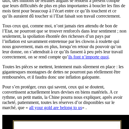
taux, des millions de retraités anglais se rendent à présent compte
que leurs difficultés de plus en plus importantes à boucler les fins de
mois tient pour beaucoup à l’écart entre ce qu’ils touchent et ce
qu’ils auraient dû toucher si l’Etat faisait son travail correctement.
Tous ceux qui, comme moi, n’ont jamais rien attendu de bon de
l’Etat, ne pourront que se trouver renforcés dans leur sentiment ; non
seulement, la spoliation éhontée des richesses d’un pays par
l’inflation est savamment entretenue par les clowns à roulette qui
nous gouvernent, mais en plus, lorsqu’en retour du pouvoir qu’on
leur donne, on s’attendrait à ce qu’ils fassent à peu près leur travail
correctement, on se rend compte qu’
ils font n’importe quoi
.
Toutes les pièces se mettent, lentement mais sûrement en place : les
gigantesques montagnes de dettes ne pourront pas réellement être
remboursées, et il faudra donc une inflation galopante.
Pour s’en protéger, ceux qui savent, ceux qui se doutent,
convertissent actuellement leurs devises en biens matériels. A ce
rythme, un petit matin, la Chine pourra nous expliquer, après avoir
racheté, patiemment, toutes les réserves d’or disponibles sur le
marché, que «
all your gold are belong to us
« .