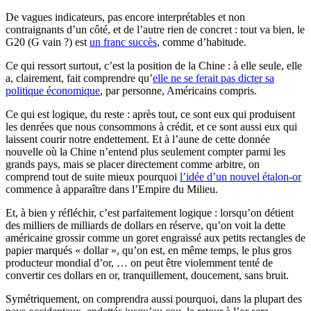
De vagues indicateurs, pas encore interprétables et non
contraignants d’un côté, et de l’autre rien de concret : tout va bien, le
G20 (G vain ?) est
un franc succès
, comme d’habitude.
Ce qui ressort surtout, c’est la position de la Chine : à elle seule, elle
a, clairement, fait comprendre qu’
elle ne se ferait pas dicter sa
politique économique
, par personne, Américains compris.
Ce qui est logique, du reste : après tout, ce sont eux qui produisent
les denrées que nous consommons à crédit, et ce sont aussi eux qui
laissent courir notre endettement. Et à l’aune de cette donnée
nouvelle où la Chine n’entend plus seulement compter parmi les
grands pays, mais se placer directement comme arbitre, on
comprend tout de suite mieux pourquoi
l’idée d’un nouvel étalon-or
commence à apparaître dans l’Empire du Milieu.
Et, à bien y réfléchir, c’est parfaitement logique : lorsqu’on détient
des milliers de milliards de dollars en réserve, qu’on voit la dette
américaine grossir comme un goret engraissé aux petits rectangles de
papier marqués « dollar », qu’on est, en même temps, le plus gros
producteur mondial d’or, … on peut être violemment tenté de
convertir ces dollars en or, tranquillement, doucement, sans bruit.
Symétriquement, on comprendra aussi pourquoi, dans la plupart des