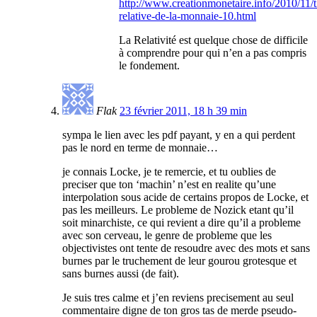
http://www.creationmonetaire.info/2010/11/t
relative-de-la-monnaie-10.html
La Relativité est quelque chose de difficile
à comprendre pour qui n’en a pas compris
le fondement.
Flak
23 février 2011, 18 h 39 min
sympa le lien avec les pdf payant, y en a qui perdent
pas le nord en terme de monnaie…
je connais Locke, je te remercie, et tu oublies de
preciser que ton ‘machin’ n’est en realite qu’une
interpolation sous acide de certains propos de Locke, et
pas les meilleurs. Le probleme de Nozick etant qu’il
soit minarchiste, ce qui revient a dire qu’il a probleme
avec son cerveau, le genre de probleme que les
objectivistes ont tente de resoudre avec des mots et sans
burnes par le truchement de leur gourou grotesque et
sans burnes aussi (de fait).
Je suis tres calme et j’en reviens precisement au seul
commentaire digne de ton gros tas de merde pseudo-