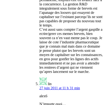
la concurrence. La gestion R&D
integralement sous forme de brevets est
l’apanage des loosers qui essayent de
capitaliser sur l’existant parcequ’ils ne sont
pas capables de proposer du nouveau tout
le temps.
C’est aussi sans compter l’argent gaspille a
ecrire/gerer ces memes brevets, bien
souvent ca n’en vaut meme pas le coup. Je
laisse de cote l’industrie pharmaceutique
que je connais mal mais dans ce domaine
je pense plutot que les brevets sont un
moyen de capitaliser sur les connaissances,
en gros pour gonfler les lignes des actifs
immediatement et ne pas avoir a attendre
les rentrees d’argent qui ne viennent
qu’apres lancement sur le marche.
lin
27 juin 2011 at 11 h 31 min
alex6
N’importe quoi…