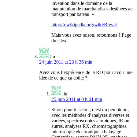
invention dans le domaine de la
manutention de marchandises destinées au
transport par bateau. »
http://fr.wikipedia.org/wiki/Brevet
Mais vous avez raison, retournons à l’age
du silex.
lin
24 juin 2011 at 23 h 36 min
Avez vous l’expérience de la RD pour avoir une
idée de ce que ça coûte ?
lin
25 juin 2011 at 0 h 01 min
Sinon pour le secret, c’est un peu bidon,
avec les méthodes d’analyses diverses et
variées, spectroscopies atomiques, IR ou
autres, analyses RX, chromatographies,
microscopie électronique à balayage