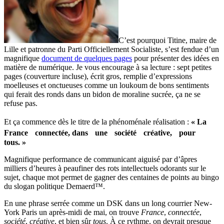
C’est pourquoi Titine, maire de
Lille et patronne du Parti Officiellement Socialiste, s’est fendue d’un
magnifique
document de quelques pages
pour présenter des idées en
matière de numérique. Je vous encourage à sa lecture : sept petites
pages (couverture incluse), écrit gros, remplie d’expressions
moelleuses et onctueuses comme un loukoum de bons sentiments
qui ferait des ronds dans un bidon de moraline sucrée, ça ne se
refuse pas.
Et ça commence dès le titre de la phénoménale réalisation :
« La
France connectée, dans une société créative, pour
tous. »
Magnifique performance de communicant aiguisé par d’âpres
milliers d’heures à peaufiner des rots intellectuels odorants sur le
sujet, chaque mot permet de gagner des centaines de points au bingo
du slogan politique Demaerd™.
En une phrase serrée comme un DSK dans un long courrier New-
York Paris un après-midi de mai, on trouve
France
,
connectée
,
société
,
créative
, et bien sûr
tous
. À ce rythme, on devrait presque