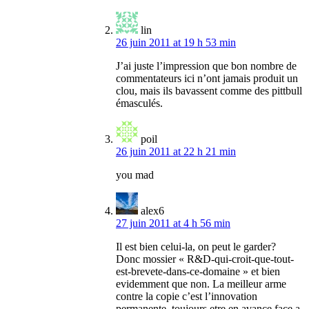
lin
26 juin 2011 at 19 h 53 min
J’ai juste l’impression que bon nombre de
commentateurs ici n’ont jamais produit un
clou, mais ils bavassent comme des pittbull
émasculés.
poil
26 juin 2011 at 22 h 21 min
you mad
alex6
27 juin 2011 at 4 h 56 min
Il est bien celui-la, on peut le garder?
Donc mossier « R&D-qui-croit-que-tout-
est-brevete-dans-ce-domaine » et bien
evidemment que non. La meilleur arme
contre la copie c’est l’innovation
permanente, toujours etre en avance face a