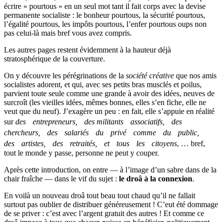
écrire « pourtous » en un seul mot tant il fait corps avec la devise
permanente socialiste : le bonheur pourtous, la sécurité pourtous,
l’égalité pourtous, les impôts pourtous, l’enfer pourtous oups non
pas celui-là mais bref vous avez compris.
Les autres pages restent évidemment à la hauteur déjà
stratosphérique de la couverture.
On y découvre les pérégrinations de la
société créative
que nos amis
socialistes adorent, et qui, avec ses petits bras musclés et poilus,
parvient toute seule comme une grande à avoir des idées, neuves de
surcroît (les vieilles idées, mêmes bonnes, elles s’en fiche, elle ne
veut que du neuf). J’exagère un peu : en fait, elle s’appuie en réalité
sur
des entrepreneurs, des militants associatifs, des
chercheurs, des salariés du privé comme du public,
des artistes, des retraités, et tous les citoyens
, … bref,
tout le monde y passe, personne ne peut y couper.
Après cette introduction, on entre — à l’image d’un sabre dans de la
chair fraîche — dans le vif du sujet :
le droâ à la connexion
.
En voilà un nouveau droâ tout beau tout chaud qu’il ne fallait
surtout pas oublier de distribuer généreusement ! C’eut été dommage
de se priver : c’est avec l’argent gratuit des autres ! Et comme ce