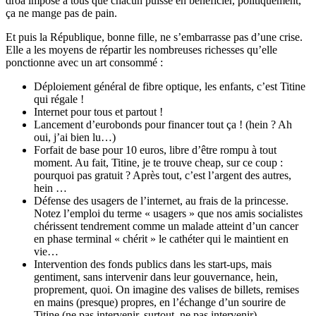
droâ impose à tous que chacun puisse en bénéficier, politiquement,
ça ne mange pas de pain.
Et puis la République, bonne fille, ne s’embarrasse pas d’une crise.
Elle a les moyens de répartir les nombreuses richesses qu’elle
ponctionne avec un art consommé :
Déploiement général de fibre optique, les enfants, c’est Titine
qui régale !
Internet pour tous et partout !
Lancement d’eurobonds pour financer tout ça ! (hein ? Ah
oui, j’ai bien lu…)
Forfait de base pour 10 euros, libre d’être rompu à tout
moment. Au fait, Titine, je te trouve cheap, sur ce coup :
pourquoi pas gratuit ? Après tout, c’est l’argent des autres,
hein …
Défense des usagers de l’internet, au frais de la princesse.
Notez l’emploi du terme « usagers » que nos amis socialistes
chérissent tendrement comme un malade atteint d’un cancer
en phase terminal « chérit » le cathéter qui le maintient en
vie…
Intervention des fonds publics dans les start-ups, mais
gentiment, sans intervenir dans leur gouvernance, hein,
proprement, quoi. On imagine des valises de billets, remises
en mains (presque) propres, en l’échange d’un sourire de
Titine (ne pas intervenir, surtout, ne pas intervenir).