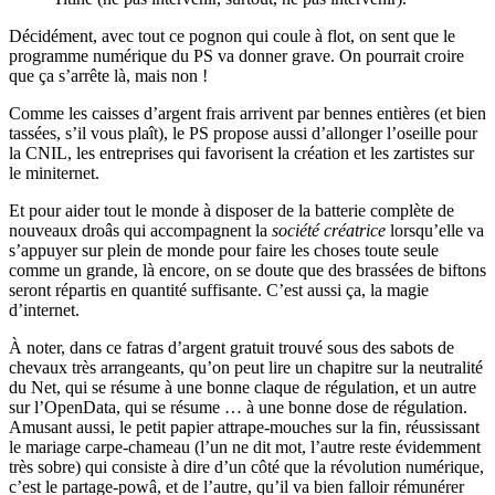
Décidément, avec tout ce pognon qui coule à flot, on sent que le
programme numérique du PS va donner grave. On pourrait croire
que ça s’arrête là, mais non !
Comme les caisses d’argent frais arrivent par bennes entières (et bien
tassées, s’il vous plaît), le PS propose aussi d’allonger l’oseille pour
la CNIL, les entreprises qui favorisent la création et les zartistes sur
le miniternet.
Et pour aider tout le monde à disposer de la batterie complète de
nouveaux droâs qui accompagnent la
société créatrice
lorsqu’elle va
s’appuyer sur plein de monde pour faire les choses toute seule
comme un grande, là encore, on se doute que des brassées de biftons
seront répartis en quantité suffisante. C’est aussi ça, la magie
d’internet.
À noter, dans ce fatras d’argent gratuit trouvé sous des sabots de
chevaux très arrangeants, qu’on peut lire un chapitre sur la neutralité
du Net, qui se résume à une bonne claque de régulation, et un autre
sur l’OpenData, qui se résume … à une bonne dose de régulation.
Amusant aussi, le petit papier attrape-mouches sur la fin, réussissant
le mariage carpe-chameau (l’un ne dit mot, l’autre reste évidemment
très sobre) qui consiste à dire d’un côté que la révolution numérique,
c’est le partage-powâ, et de l’autre, qu’il va bien falloir rémunérer