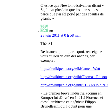
C’est ce que Newton décrivait en disant «
Si j’ai vu plus loin que les autres, c’est
parce que j’ai été porté par des épaules de
géants. »
lin
28 juin 2011 at 0 h 58 min
Théo31
Re beaucoup n’importe quoi, renseignez
vous au lieu de dire des âneries, par
exemple :
http://fr.wikipedia.org/wiki/James_Watt
http://fr.wikipedia.org/wiki/Thomas_Edison
http://fr.wikipedia.org/wiki/%C3%89ole_
« Le premier brevet industriel (connu en
Europe) fut délivré en 1421 à Florence et
c’est l’architecte et ingénieur Filippo
Brunelleschi qui l’obtint pour une