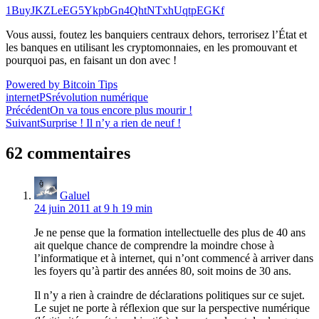
1BuyJKZLeEG5YkpbGn4QhtNTxhUqtpEGKf
Vous aussi, foutez les banquiers centraux dehors, terrorisez l’État et
les banques en utilisant les cryptomonnaies, en les promouvant et
pourquoi pas, en faisant un don avec !
Powered by Bitcoin Tips
internet
PS
révolution numérique
Navigation
Précédent
On va tous encore plus mourir !
Suivant
Surprise ! Il n’y a rien de neuf !
de
l’article
62 commentaires
Galuel
24 juin 2011 at 9 h 19 min
Je ne pense que la formation intellectuelle des plus de 40 ans
ait quelque chance de comprendre la moindre chose à
l’informatique et à internet, qui n’ont commencé à arriver dans
les foyers qu’à partir des années 80, soit moins de 30 ans.
Il n’y a rien à craindre de déclarations politiques sur ce sujet.
Le sujet ne porte à réflexion que sur la perspective numérique