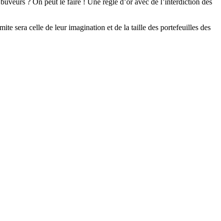
buveurs ? On peut le faire ! Une règle d’or avec de l’interdiction des
imite sera celle de leur imagination et de la taille des portefeuilles des