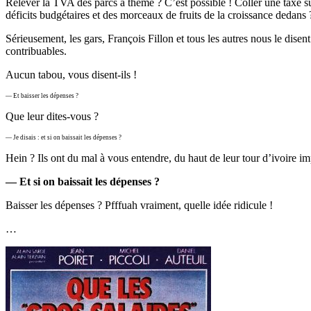
Relever la TVA des parcs à thème ? C’est possible ! Coller une taxe sur
déficits budgétaires et des morceaux de fruits de la croissance dedans 
Sérieusement, les gars, François Fillon et tous les autres nous le disen
contribuables.
Aucun tabou, vous disent-ils !
— Et baisser les dépenses ?
Que leur dites-vous ?
— Je disais : et si on baissait les dépenses ?
Hein ? Ils ont du mal à vous entendre, du haut de leur tour d’ivoire imp
— Et si on baissait les dépenses ?
Baisser les dépenses ? Pfffuah vraiment, quelle idée ridicule !
…