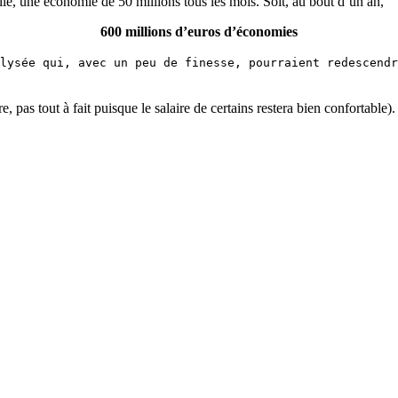
e, une économie de 50 millions tous les mois. Soit, au bout d’un an,
600 millions d’euros d’économies
lysée qui, avec un peu de finesse, pourraient redescend
 pas tout à fait puisque le salaire de certains restera bien confortable)