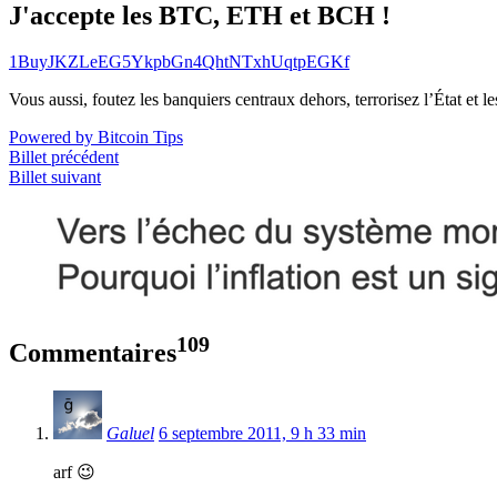
J'accepte les BTC, ETH et BCH !
1BuyJKZLeEG5YkpbGn4QhtNTxhUqtpEGKf
Vous aussi, foutez les banquiers centraux dehors, terrorisez l’État et 
Powered by Bitcoin Tips
Billet précédent
Billet suivant
109
Commentaires
Galuel
6 septembre 2011, 9 h 33 min
arf 😉