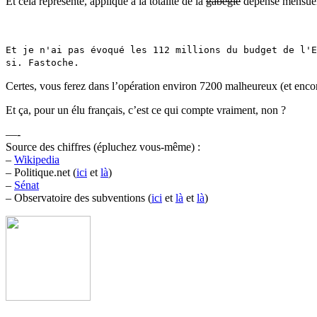
Et cela représente, appliqué à la totalité de la
gabegie
dépense mensuell
Et je n'ai pas évoqué les 112 millions du budget de l'E
si. Fastoche.
Certes, vous ferez dans l’opération environ 7200 malheureux (et encore,
Et ça, pour un élu français, c’est ce qui compte vraiment, non ?
—-
Source des chiffres (épluchez vous-même) :
–
Wikipedia
– Politique.net (
ici
et
là
)
–
Sénat
– Observatoire des subventions (
ici
et
là
et
là
)