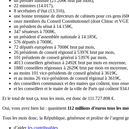
un premier ministre (21.206€ brut par mois),
22 ministres (14.017),
8 secrétaires d’état (13.316),
une bonne trentaine de directeurs de cabinets pour ces gens (
onze membres du Conseil Constitutionnel (dont Chirac et VGE)
un président du sénat à 14.158€,
347 sénateurs à 7008€,
un président d’assemblée nationale à 14.185€,
576 députés à 7008€,
72 députés européens à 7008€ brut par mois,
26 présidents de conseil régional à 5397€ brut par mois,
101 présidents de conseil général à 5397€ par mois,
4013 conseillers généraux à 2492€ brut par mois en moyenne,
1880 conseillers régionaux à 2629€ brut par mois en moyenne,
au moins 101 vice-présidents de conseil général à 3619€,
et au moins 26 vice-présidents de conseil régional à 3619€,
des conseillers communaux et des maires qui coûtent, tous ens
et les conseillers et le maire de la ville de Paris qui coûtent 934
Et le total de tout ça, tous les mois, est donc de 111.727.898 €.
Oui, vous avez bien lui : quasiment
112 millions d’euros tous les mo
Tous les mois donc, la République, généreuse et prolixe de l’argent gra
d’aider
les contribuables