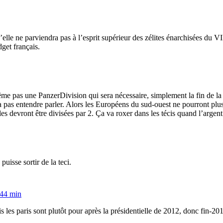
’elle ne parviendra pas à l’esprit supérieur des zélites énarchisées d
get français.
e pas une PanzerDivision qui sera nécessaire, simplement la fin de la p
 pas entendre parler. Alors les Européens du sud-ouest ne pourront pl
s devront être divisées par 2. Ça va roxer dans les técis quand l’argent g
puisse sortir de la teci.
 44 min
is les paris sont plutôt pour après la présidentielle de 2012, donc fin-20