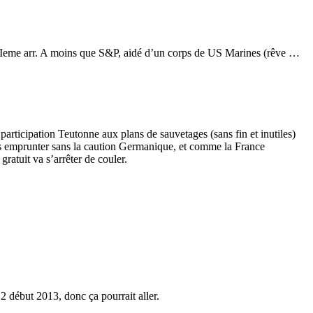
u VIIeme arr. A moins que S&P, aidé d’un corps de US Marines (rêve …
articipation Teutonne aux plans de sauvetages (sans fin et inutiles)
us emprunter sans la caution Germanique, et comme la France
ratuit va s’arrêter de couler.
12 début 2013, donc ça pourrait aller.