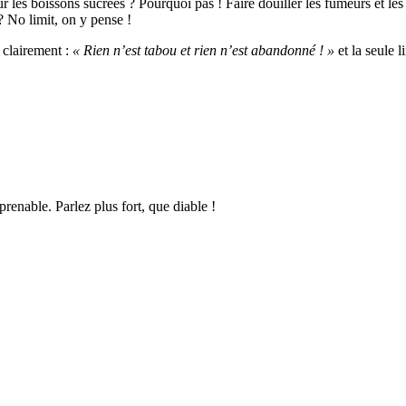
 les boissons sucrées ? Pourquoi pas ! Faire douiller les fumeurs et les 
? No limit, on y pense !
t clairement :
« Rien n’est tabou et rien n’est abandonné ! »
et la seule l
renable. Parlez plus fort, que diable !