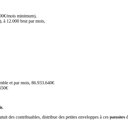
6000€/mois minimum),
, à 12.000 brut par mois,
emble et par mois, 86.933.640€
.650€
is
.
tuit des contribuables, distribue des petites enveloppes à ces
parasites
é