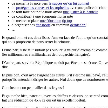
de mener la France vers
le succès qu’on lui connaît
de
protéger les veuves et les orphelins
avec une police de choc
de tout faire pour que nous ayons
une justice à la hauteur
de contribuer à une économie florissante
de mettre en place
une éducation
tip top
d’organiser des
transports
en commun
dernier cri
…
Et quand on met ces deux listes l’une en face de l’autre, qu’on constate
qui nous proposent de nous serrer la ceinture.
D’une part, il ne faut surtout pas oublier la valeur d’exemple ; comme 
(les millionnaires et milliardaires de l’oligarchie française).
D’autre part, servir la République ne doit pas être une sinécure. On veut
dire.
Et puis bon, c’est avec l’argent des autres. S’il s’estime mal payé, l’é
puisqu’ils entendent diriger les autres. Nul doute que de nombreuses en
Conclusion : on peut tailler dans le gras !
Et ça tombe bien, parce qu’avec les chiffres ci-dessus, on se rend comp
fait une réduction de 45% ce qui est un excellent début.