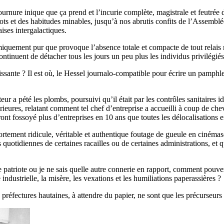
urnure inique que ça prend et l’incurie complète, magistrale et feutrée 
iots et des habitudes minables, jusqu’à nos abrutis confits de l’Assemb
aises intergalactiques.
imiquement pur que provoque l’absence totale et compacte de tout relai
tinuent de détacher tous les jours un peu plus les individus privilégiés
vilissante ? Il est où, le Hessel journalo-compatible pour écrire un p
lteur a pété les plombs, poursuivi qu’il était par les contrôles sanitaires 
térieures, relatant comment tel chef d’entreprise a accueilli à coup de che
ont fossoyé plus d’entreprises en 10 ans que toutes les délocalisations e
mportement ridicule, véritable et authentique foutage de gueule en cinéma
otidiennes de certaines racailles ou de certaines administrations, et que 
patriote ou je ne sais quelle autre connerie en rapport, comment pouvez
industrielle, la misère, les vexations et les humiliations paperassières ?
éfectures hautaines, à attendre du papier, ne sont que les précurseurs d’