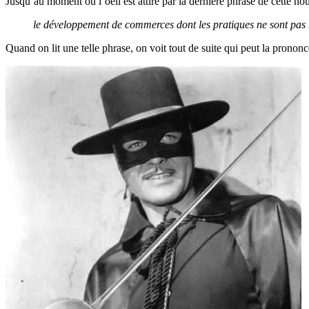
Jusqu’au moment où l’oeil est attiré par la dernière phrase de cette nou
le développement de commerces dont les pratiques ne sont pas r
Quand on lit une telle phrase, on voit tout de suite qui peut la prononc