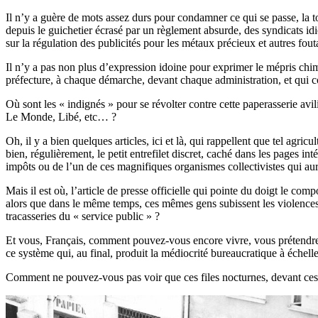
Il n’y a guère de mots assez durs pour condamner ce qui se passe, la to
depuis le guichetier écrasé par un règlement absurde, des syndicats id
sur la régulation des publicités pour les métaux précieux et autres fout
Il n’y a pas non plus d’expression idoine pour exprimer le mépris ch
préfecture, à chaque démarche, devant chaque administration, et qui con
Où sont les « indignés » pour se révolter contre cette paperasserie a
Le Monde, Libé, etc… ?
Oh, il y a bien quelques articles, ici et là, qui rappellent que tel agricu
bien, régulièrement, le petit entrefilet discret, caché dans les pages in
impôts ou de l’un de ces magnifiques organismes collectivistes qui aur
Mais il est où, l’article de presse officielle qui pointe du doigt le co
alors que dans le même temps, ces mêmes gens subissent les violences qu
tracasseries du « service public » ?
Et vous, Français, comment pouvez-vous encore vivre, vous prétendre 
ce système qui, au final, produit la médiocrité bureaucratique à échelle 
Comment ne pouvez-vous pas voir que ces files nocturnes, devant ces pr