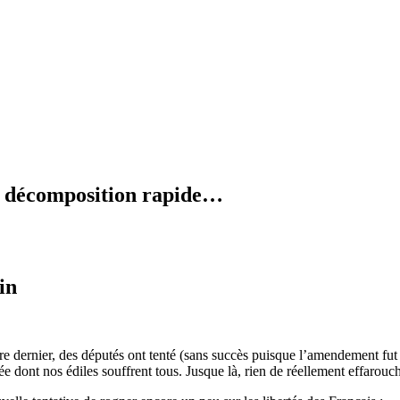
en décomposition rapide…
in
e dernier, des députés ont tenté (sans succès puisque l’amendement fut r
e dont nos édiles souffrent tous. Jusque là, rien de réellement effarou