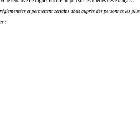
velle tentative de rogner encore un peu sur les libertés des Français :
églementées et permettent certains abus auprès des personnes les plus
er :