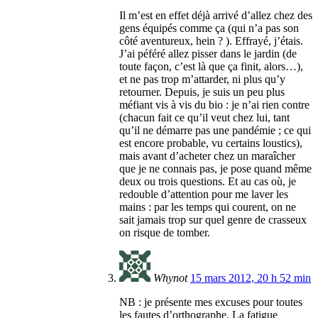
Il m’est en effet déjà arrivé d’allez chez des
gens équipés comme ça (qui n’a pas son
côté aventureux, hein ? ). Effrayé, j’étais.
J’ai péféré allez pisser dans le jardin (de
toute façon, c’est là que ça finit, alors…),
et ne pas trop m’attarder, ni plus qu’y
retourner. Depuis, je suis un peu plus
méfiant vis à vis du bio : je n’ai rien contre
(chacun fait ce qu’il veut chez lui, tant
qu’il ne démarre pas une pandémie ; ce qui
est encore probable, vu certains loustics),
mais avant d’acheter chez un maraîcher
que je ne connais pas, je pose quand même
deux ou trois questions. Et au cas où, je
redouble d’attention pour me laver les
mains : par les temps qui courent, on ne
sait jamais trop sur quel genre de crasseux
on risque de tomber.
Whynot
15 mars 2012, 20 h 52 min
NB : je présente mes excuses pour toutes
les fautes d’orthographe. La fatigue