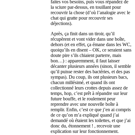
faites vos besoins, puis vous répandez de
la sciure par-dessus, en touillant pour
recouvrir la chose (d’où l’analogie avec le
chat qui gratte pour recouvrir ses
déjections).
Après, ça finit dans un tiroir, qu’il
récupèrent et vont vider dans une boîte,
dehors (et en effet, ça émane dans les WC,
quoiqu’ils en disent – OK, ce seraient sans
doute pire s’ils chiaient parterre, mais
bon…) : apparemment, il faut laisser
décanter plusieurs années (sinon, il semble
qu’il puisse rester des bactéries, et des pas
sympas). Du coup, ils ont plusieurs bacs,
chacun millésimé, et quand ils ont
collectionné leurs crottes depuis assez de
temps, hop, c’est prêt à répandre sur leur
future bouffe, et le roulement peur
reprendre avec une nouvelle boîte à
remplir. Enfin, c’est ce que j’en ai compris
de ce qu’on m’a expliqué quand j’ai
demandé où étaient les toilettes, et que j’ai
donc du, étonnement ! , recevoir une
explication sur leur fonctionnement.