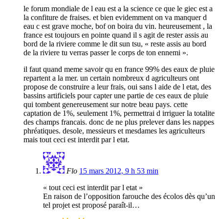
le forum mondiale de l eau est a la science ce que le giec est a
la confiture de fraises. et bien evidemment on va manquer d
eau c est grave moche, bof on boira du vin. heureusement , la
france est toujours en pointe quand il s agit de rester assis au
bord de la riviere comme le dit sun tsu, « reste assis au bord
de la riviere tu verras passer le corps de ton ennemi ».
il faut quand meme savoir qu en france 99% des eaux de pluie
repartent a la mer. un certain nombreux d agriculteurs ont
propose de construire a leur frais, oui sans l aide de l etat, des
bassins artificiels pour capter une partie de ces eaux de pluie
qui tombent genereusement sur notre beau pays. cette
captation de 1%, seulement 1%, permettrai d irriguer la totalite
des champs francais. donc de ne plus prelever dans les nappes
phréatiques. desole, messieurs et mesdames les agriculteurs
mais tout ceci est interdit par l etat.
Flo
15 mars 2012, 9 h 53 min
« tout ceci est interdit par l etat »
En raison de l’opposition farouche des écolos dès qu’un
tel projet est proposé paraît-il…