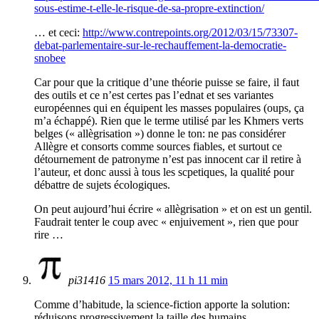
sous-estime-t-elle-le-risque-de-sa-propre-extinction/
… et ceci:
http://www.contrepoints.org/2012/03/15/73307-
debat-parlementaire-sur-le-rechauffement-la-democratie-
snobee
Car pour que la critique d’une théorie puisse se faire, il faut
des outils et ce n’est certes pas l’ednat et ses variantes
européennes qui en équipent les masses populaires (oups, ça
m’a échappé). Rien que le terme utilisé par les Khmers verts
belges (« allègrisation ») donne le ton: ne pas considérer
Allègre et consorts comme sources fiables, et surtout ce
détournement de patronyme n’est pas innocent car il retire à
l’auteur, et donc aussi à tous les scpetiques, la qualité pour
débattre de sujets écologiques.
On peut aujourd’hui écrire « allègrisation » et on est un gentil.
Faudrait tenter le coup avec « enjuivement », rien que pour
rire …
pi31416
15 mars 2012, 11 h 11 min
Comme d’habitude, la science-fiction apporte la solution:
réduisons progressivement la taille des humains.