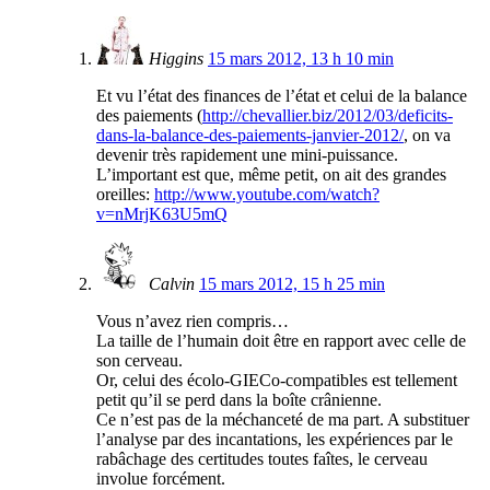
Higgins
15 mars 2012, 13 h 10 min
Et vu l’état des finances de l’état et celui de la balance
des paiements (
http://chevallier.biz/2012/03/deficits-
dans-la-balance-des-paiements-janvier-2012/
, on va
devenir très rapidement une mini-puissance.
L’important est que, même petit, on ait des grandes
oreilles:
http://www.youtube.com/watch?
v=nMrjK63U5mQ
Calvin
15 mars 2012, 15 h 25 min
Vous n’avez rien compris…
La taille de l’humain doit être en rapport avec celle de
son cerveau.
Or, celui des écolo-GIECo-compatibles est tellement
petit qu’il se perd dans la boîte crânienne.
Ce n’est pas de la méchanceté de ma part. A substituer
l’analyse par des incantations, les expériences par le
rabâchage des certitudes toutes faîtes, le cerveau
involue forcément.