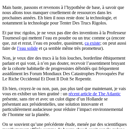
Mais baste, passons et revenons à l’hypothèse de base, à savoir que
nous allons tous manquer cruellement de ressources dans les
prochaines années. Eh bien il nous reste donc la technologie, et
notamment la technologie pour Tenter Des Trucs Rigolos.
Et par truc rigolos, je ne veux pas dire des inventions à la Professeur
Tournesol qui mettent l’eau en poudre ou un truc comme ça (encore
que, zut et rezut, l’eau en poudre, quasiment,
ça existe
; on peut aussi
faire de
l’eau solide
et ça semble même très prometteur).
Non, je veux dire des trucs à la fois louches, borderline éthiquement
parlant et qui vont, à n’en pas douter, recevoir l’assentiment bruyant
de la cohorte habituelle de progressistes débridés qui fréquentent
assidûment les Forum Mondiaux Des Catastrophes Provoquées Par
Le Riche Occidental Et Dont Il Doit Se Repentir.
Eh bien, croyez-le ou non, pan, pas plus tard que maintenant, je vais
vous en exhiber un bien gratiné : un
récent article de The Atlantic
présente, sans rire et avec un culot digne d’un Hollande se
présentant aux présidentielles, une solution innovante et
particulièrement audacieuse pour réduire l’impact environnemental
de l’homme sur la planète.
On se souvient qu’une précédente étude, menée par des scientifiques