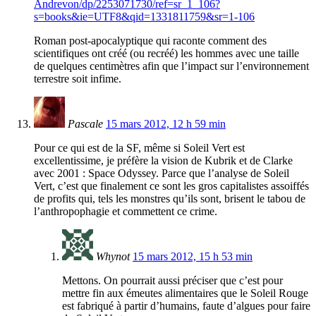
Andrevon/dp/2253071730/ref=sr_1_106?
s=books&ie=UTF8&qid=1331811759&sr=1-106
Roman post-apocalyptique qui raconte comment des
scientifiques ont créé (ou recréé) les hommes avec une taille
de quelques centimètres afin que l’impact sur l’environnement
terrestre soit infime.
Pascale
15 mars 2012, 12 h 59 min
Pour ce qui est de la SF, même si Soleil Vert est
excellentissime, je préfère la vision de Kubrik et de Clarke
avec 2001 : Space Odyssey. Parce que l’analyse de Soleil
Vert, c’est que finalement ce sont les gros capitalistes assoiffés
de profits qui, tels les monstres qu’ils sont, brisent le tabou de
l’anthropophagie et commettent ce crime.
Whynot
15 mars 2012, 15 h 53 min
Mettons. On pourrait aussi préciser que c’est pour
mettre fin aux émeutes alimentaires que le Soleil Rouge
est fabriqué à partir d’humains, faute d’algues pour faire