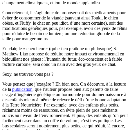
changement climatique », et tout le monde applaudira.
Concrètement, il s’agit donc de proposer soit des médicaments pour
éviter de consommer de la viande (sauvant ainsi Touki, le chien
obèse, et Fluffy, le chat un peu idiot, d’une mort certaine), soit des
modifications génétiques pour, par exemple, avoir des yeux de félins
pour réduire le besoin de lumière, ou une réduction globale de la
taille pour manger moins.
En clair, le « chercheur » (qui est en pratique un philosophe) S.
Matthew Liao propose de réduire notre impact environnemental en
bidouillant nos gènes : l’humain du futur, éco-conscient et à faible
facture carbone, sera donc un nain avec des gros yeux de chat.
Sexy, ne trouvez-vous pas ?
Vous pensez que j’exagère ? Eh bien non. On découvre, à la lecture
de la
publication
, que l’auteur propose bien aux parents de faire
usage d’ingénierie génétique ou hormonale pour donner naissance à
des enfants mieux à même de relever le défi d’une bonne adaptation
à la Terre Nourricière. Par exemple, avec des enfants plus petits,
réclamant moins de ressources, on évite plein de gros méchants
soucis au niveau de l’environnement. Et puis, des enfants qu’on peut
facilement caser dans un coffre de voiture, c’est très pratique. Les
bus scolaires seront notoirement plus petits, ce qui réduit, là encore,