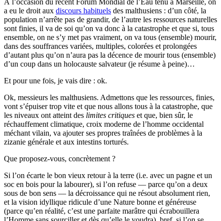
À l’occasion du récent Forum Mondial de l’Eau tenu à Marseille, on
a eu le droit aux
discours habituels
des malthusiens : d’un côté, la
population n’arrête pas de grandir, de l’autre les ressources naturelles
sont finies, il va de soi qu’on va donc à la catastrophe et que si, tous
ensemble, on ne s’y met pas vraiment, on va tous (ensemble) mourir,
dans des souffrances variées, multiples, colorées et prolongées
d’autant plus qu’on n’aura pas la décence de mourir tous (ensemble)
d’un coup dans un holocauste salvateur (je résume à peine)…
Et pour une fois, je vais dire : ok.
Ok, messieurs les malthusiens. Admettons que les ressources, finies,
vont s’épuiser trop vite et que nous allons tous à la catastrophe, que
les niveaux ont atteint des
limites critiques
et que, bien sûr, le
réchauffement climatique, croix moderne de l’homme occidental
méchant vilain, va ajouter ses propres traînées de problèmes à la
zizanie générale et aux intestins torturés.
Que proposez-vous, concrètement ?
Si l’on écarte le bon vieux retour à la terre (i.e. avec un pagne et un
soc en bois pour la labourer), si l’on refuse — parce qu’on a deux
sous de bon sens — la décroissance qui ne résout absolument rien,
et la vision idyllique ridicule d’une Nature bonne et généreuse
(parce qu’en réalité, c’est une parfaite marâtre qui écrabouillera
l’Homme sans sourciller et dès qu’elle le voudra), bref, si l’on se