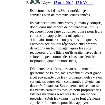
Whynot
15 mars 2012, 15 h 39 min
Ils le font aussi dans Waterworld, si je me
souviens bien de mes plus jeunes années.
Ils balancent tous leurs restes (humain y compris,
donc) dans une espèce de bouillabaisse, qu’ils
récupèrent pour faire du fumier, utilisé pour leurs
cultures (on appréciera la métaphore
« humain=fumier » – un pas plus loin que les
escrolocs actuels, qui répandent leurs propres
déjections sur leur potager, après les avoir
récupérées d’une litière qu’ils grattent avec de la
sciure, un peu comme des chats dans leur boite –
inspiration, quand tu nous tiens).
D’ailleurs, le « héros » est aussi un mutant
(personne ne l’aime, mais forcément, c’est grâce
à cet éco-adapté que les « croyants-fidèles » s’en
sortent, les autres étant condamnés à vivoter sur
des cités flottantes). Ses ennemis utilisent aussi
les vilains carburants fossiles pour propulser des
vilaines machines rescapées du vilain monde
précédent (Ouh les vilains ! Ils se font d’ailleurs
appeler « fumeurs », pour bien appuyer