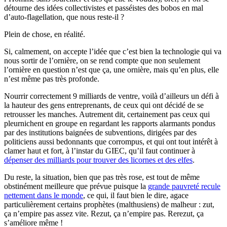
détourne des idées collectivistes et passéistes des bobos en mal
d’auto-flagellation, que nous reste-il ?
Plein de chose, en réalité.
Si, calmement, on accepte l’idée que c’est bien la technologie qui va
nous sortir de l’ornière, on se rend compte que non seulement
l’ornière en question n’est que ça, une ornière, mais qu’en plus, elle
n’est même pas très profonde.
Nourrir correctement 9 milliards de ventre, voilà d’ailleurs un défi à
la hauteur des gens entreprenants, de ceux qui ont décidé de se
retrousser les manches. Autrement dit, certainement pas ceux qui
pleurnichent en groupe en regardant les rapports alarmants pondus
par des institutions baignées de subventions, dirigées par des
politiciens aussi bedonnants que corrompus, et qui ont tout intérêt à
clamer haut et fort, à l’instar du GIEC, qu’il faut continuer à
dépenser des milliards pour trouver des licornes et des elfes
.
Du reste, la situation, bien que pas très rose, est tout de même
obstinément meilleure que prévue puisque la
grande pauvreté recule
nettement dans le monde
, ce qui, il faut bien le dire, agace
particulièrement certains prophètes (malthusiens) de malheur : zut,
ça n’empire pas assez vite. Rezut, ça n’empire pas. Rerezut, ça
s’améliore même !