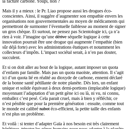
la facture carbone. Youpi, non ?
Mais il y a mieux : le Pr. Liao propose aussi les drogues éco-
conscientes. Ainsi, il suggère d’augmenter son empathie envers les
organisations non gouvernementales au moyen de médicaments qui
permettront de surmonter l’éventuelle faiblesse au moment de signer
un gros chèque. Et surtout, ne pensez pas Scientologie ici, ça n’a
rien à voir. J’imagine qu’une
dérive
séquelle logique à cette
innovation pourrait être une drogue qui augmente l’empathie (bien
sûr déjà forte) avec les administrations étatiques et notamment les
collecteurs d’impôts. L’impact sociétal serait, à n’en pas douter,
succulent.
Et si on doit aller au bout de la logique, autant imposer un quota
d’enfants par famille. Mais pas un quota maoïste, attention. Il s’agit
ici d’un quota lié en réalité au dioxyde de carbone, ennemi déclaré
de la bonne santé pétillante de notre planète. Dès lors, un enfant
unique et solide équivaut à deux demi-portions (implacable logique)
moyennant l’adaptation d’un petit gène ici ou là, ni vu, ni connu,
emballez c’est pesé. Cela parait cruel, mais à bien y réfléchir, ce
n’est pénible que pour la première génération : ensuite, comme tout
le monde est calibré
nabot
éco-efficient, la petite taille des enfants
n’est plus un problème.
Et voilà : si tenter d’adapter Gaïa à nos besoin est très clairement
hérétique, tripoter les gènes humains pour nous adapter à la planète,