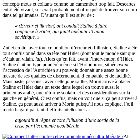
concepts mous et collants comme un camembert trop fait. Descartes,
eut-il été vivant, se serait probablement offusqué de trouver son nom
dans tel galimatias. D’autant qu’il est suivi de :
« (Erreur et illusion) ont conduit Staline à faire
confiance à Hitler, qui faillit anéantir l’Union
soviétique. »
Zut et crotte, avec tout ce bouillon d’erreur et d’illusion, Staline a été
tout confusionné dans sa tête par Hitler (dont tout le monde sait que
c’était un vilain,
lui
). Alors qu’en fait, avant l’intervention d’Hitler,
Staline était un type pondéré même si l’Holodomor, située
avant
l’accession de l’Autrichien au pouvoir, donnait une assez bonne
mesure de ses qualités de discernement, d’empathie et de lucidité.
Mais baste, passons : avec cette jolie saillie, Morin arrive à placer
Staline et Hitler dans un texte dans lequel on trouve aussi le
printemps arabe, une réforme scolaire et des considérations sur la
gauche en général. C’est confus, mais on voit que si ça peut arriver à
Staline, ça peut aussi arriver à Morin puisqu’il nous explique, l’œil
rendu hagard par tant d’efforts intellectuels :
aujourd’hui règne encore l’illusion d’une sortie de la
crise par l’économie néolibérale
Ah