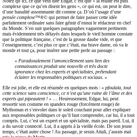
Notez qu’ici, ce que veut dire Edgar, c’est que « la réalité est plus
complexe que ce qu’en disent les gens », ce qui est, on peut le dire,
d’une banalité assommante dit comme ça. D’où l’usage d’une
pensée complexe
™®© qui permet de faire passer cette idée
parfaitement ordinaire sans faire gémir d’ennui le rédacteur en chef
du Monde. S’en suit quelques paragraphes vaguement pertinents
mais évidemment très délayés dans lesquels le vieil homme constate
que la politique française, c’est de la grosse daube vide, et que
l’enseignement, c’est plus ce que c’était, ma brave dame, où va le
monde et tout ça, pour insérer une petite perle au passage :
« Paradoxalement l’amoncellement sans lien des
connaissances produit une nouvelle et très docte
ignorance chez les experts et spécialistes, prétendant
éclairer les responsables politiques et sociaux. »
Elle est jolie, et elle est résumée en quelques mots :
« pfoulala, tout
cette science sans conscience, ce n’est qu’une ruine de l’âme et des
experts qui pipeautent ! »
… Heureusement, Edgar, lui, peut
ressortir son costume en spandex rouge (forcément rouge) de
Mythoman et s’envoler dans le soleil couchant pour aller expliquer
aux responsables politiques ce qu’il faut comprendre, car lui, il a tout
compris. Lui, c’est un expert et un spécialiste, mais pas pareil. Lui, il
a du savoir connecté. Lui, il a appris à la vieille école. De son jeune
temps, c’était autre chose ! Au passage, je serais Attali, j’aurais mal