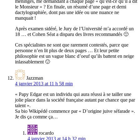
méninges, me demandant à chaque page « qu’est-ce qu’il a dit
le Monsieur » ? En finale, un résumé d’une page et demi
dactylographiée, dont pas une idée ou une nuance ne
manquait !
Après examen sidéré, le Jury de l’Université m’a accordé un
18 … et Cohen Séat a disparu des livres recommandés 🙂
Ces spécialistes ne sont que rarement contestés, parce que
personne n’en lit plus de deux pages … Et leur petite
philosophie est un vague blanc d’oeuf qu’ils battent en neige
inlassablement 🙂
Jazzman
4 janvier 2013 at 11 h 58 min
« Papy Edgar est un individu qui aura réussi à se tailler une
jolie place dans la société française autant par chance que par
talent ».
Sa bio Wikipédé commence par « D’origine juive séfarade ».
Je dis ça comme ça…
rocardo
4 janvier 2013 at 14 h 32 min