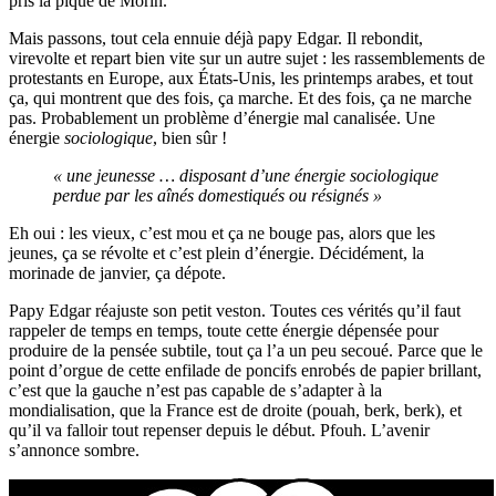
pris la pique de Morin.
Mais passons, tout cela ennuie déjà papy Edgar. Il rebondit,
virevolte et repart bien vite sur un autre sujet : les rassemblements de
protestants en Europe, aux États-Unis, les printemps arabes, et tout
ça, qui montrent que des fois, ça marche. Et des fois, ça ne marche
pas. Probablement un problème d’énergie mal canalisée. Une
énergie
sociologique
, bien sûr !
« une jeunesse … disposant d’une énergie sociologique
perdue par les aînés domestiqués ou résignés »
Eh oui : les vieux, c’est mou et ça ne bouge pas, alors que les
jeunes, ça se révolte et c’est plein d’énergie. Décidément, la
morinade de janvier, ça dépote.
Papy Edgar réajuste son petit veston. Toutes ces vérités qu’il faut
rappeler de temps en temps, toute cette énergie dépensée pour
produire de la pensée subtile, tout ça l’a un peu secoué. Parce que le
point d’orgue de cette enfilade de poncifs enrobés de papier brillant,
c’est que la gauche n’est pas capable de s’adapter à la
mondialisation, que la France est de droite (pouah, berk, berk), et
qu’il va falloir tout repenser depuis le début. Pfouh. L’avenir
s’annonce sombre.