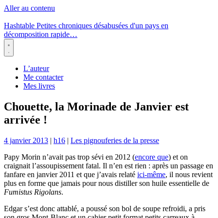
Aller au contenu
Hashtable
Petites chroniques désabusées d'un pays en
décomposition rapide…
Menu
L’auteur
Me contacter
Mes livres
Chouette, la Morinade de Janvier est
arrivée !
4 janvier 2013
|
h16
|
Les pignouferies de la presse
Papy Morin n’avait pas trop sévi en 2012 (
encore que
) et on
craignait l’assoupissement fatal. Il n’en est rien : après un passage en
fanfare en janvier 2011 et que j’avais relaté
ici-même
, il nous revient
plus en forme que jamais pour nous distiller son huile essentielle de
Fumistus Rigolans
.
Edgar s’est donc attablé, a poussé son bol de soupe refroidi, a pris
son gros Mont-Blanc et un cahier petit format petits carreaux à