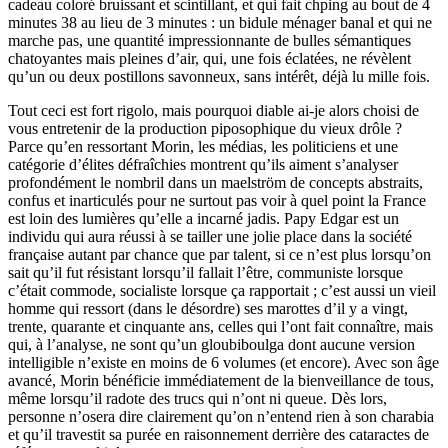
cadeau coloré bruissant et scintillant, et qui fait chping au bout de 4
minutes 38 au lieu de 3 minutes : un bidule ménager banal et qui ne
marche pas, une quantité impressionnante de bulles sémantiques
chatoyantes mais pleines d’air, qui, une fois éclatées, ne révèlent
qu’un ou deux postillons savonneux, sans intérêt, déjà lu mille fois.
Tout ceci est fort rigolo, mais pourquoi diable ai-je alors choisi de
vous entretenir de la production piposophique du vieux drôle ?
Parce qu’en ressortant Morin, les médias, les politiciens et une
catégorie d’élites défraîchies montrent qu’ils aiment s’analyser
profondément le nombril dans un maelström de concepts abstraits,
confus et inarticulés pour ne surtout pas voir à quel point la France
est loin des lumières qu’elle a incarné jadis. Papy Edgar est un
individu qui aura réussi à se tailler une jolie place dans la société
française autant par chance que par talent, si ce n’est plus lorsqu’on
sait qu’il fut résistant lorsqu’il fallait l’être, communiste lorsque
c’était commode, socialiste lorsque ça rapportait ; c’est aussi un vieil
homme qui ressort (dans le désordre) ses marottes d’il y a vingt,
trente, quarante et cinquante ans, celles qui l’ont fait connaître, mais
qui, à l’analyse, ne sont qu’un gloubiboulga dont aucune version
intelligible n’existe en moins de 6 volumes (et encore). Avec son âge
avancé, Morin bénéficie immédiatement de la bienveillance de tous,
même lorsqu’il radote des trucs qui n’ont ni queue. Dès lors,
personne n’osera dire clairement qu’on n’entend rien à son charabia
et qu’il travestit sa purée en raisonnement derrière des cataractes de