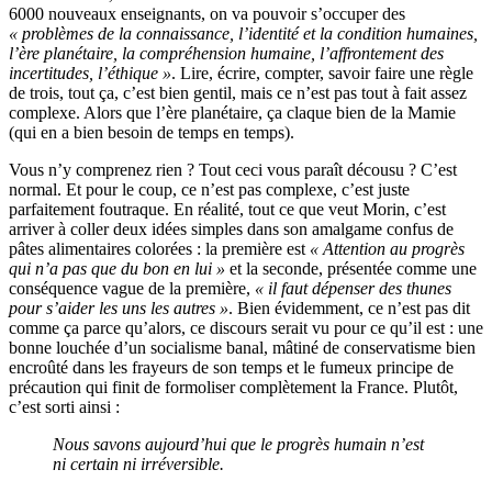
6000 nouveaux enseignants, on va pouvoir s’occuper des
« problèmes de la connaissance, l’identité et la condition humaines,
l’ère planétaire, la compréhension humaine, l’affrontement des
incertitudes, l’éthique »
. Lire, écrire, compter, savoir faire une règle
de trois, tout ça, c’est bien gentil, mais ce n’est pas tout à fait assez
complexe. Alors que l’ère planétaire, ça claque bien de la Mamie
(qui en a bien besoin de temps en temps).
Vous n’y comprenez rien ? Tout ceci vous paraît décousu ? C’est
normal. Et pour le coup, ce n’est pas complexe, c’est juste
parfaitement foutraque. En réalité, tout ce que veut Morin, c’est
arriver à coller deux idées simples dans son amalgame confus de
pâtes alimentaires colorées : la première est
« Attention au progrès
qui n’a pas que du bon en lui »
et la seconde, présentée comme une
conséquence vague de la première,
« il faut dépenser des thunes
pour s’aider les uns les autres »
. Bien évidemment, ce n’est pas dit
comme ça parce qu’alors, ce discours serait vu pour ce qu’il est : une
bonne louchée d’un socialisme banal, mâtiné de conservatisme bien
encroûté dans les frayeurs de son temps et le fumeux principe de
précaution qui finit de formoliser complètement la France. Plutôt,
c’est sorti ainsi :
Nous savons aujourd’hui que le progrès humain n’est
ni certain ni irréversible.