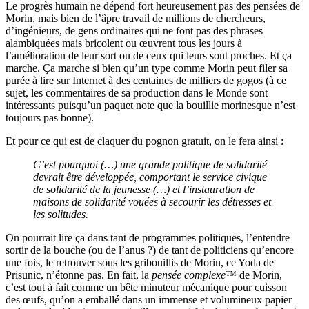
Le progrès humain ne dépend fort heureusement pas des pensées de
Morin, mais bien de l’âpre travail de millions de chercheurs,
d’ingénieurs, de gens ordinaires qui ne font pas des phrases
alambiquées mais bricolent ou œuvrent tous les jours à
l’amélioration de leur sort ou de ceux qui leurs sont proches. Et ça
marche. Ça marche si bien qu’un type comme Morin peut filer sa
purée à lire sur Internet à des centaines de milliers de gogos (à ce
sujet, les commentaires de sa production dans le Monde sont
intéressants puisqu’un paquet note que la bouillie morinesque n’est
toujours pas bonne).
Et pour ce qui est de claquer du pognon gratuit, on le fera ainsi :
C’est pourquoi (…) une grande politique de solidarité
devrait être développée, comportant le service civique
de solidarité de la jeunesse (…) et l’instauration de
maisons de solidarité vouées à secourir les détresses et
les solitudes.
On pourrait lire ça dans tant de programmes politiques, l’entendre
sortir de la bouche (ou de l’anus ?) de tant de politiciens qu’encore
une fois, le retrouver sous les gribouillis de Morin, ce Yoda de
Prisunic, n’étonne pas. En fait, la
pensée complexe
™ de Morin,
c’est tout à fait comme un bête minuteur mécanique pour cuisson
des œufs, qu’on a emballé dans un immense et volumineux papier