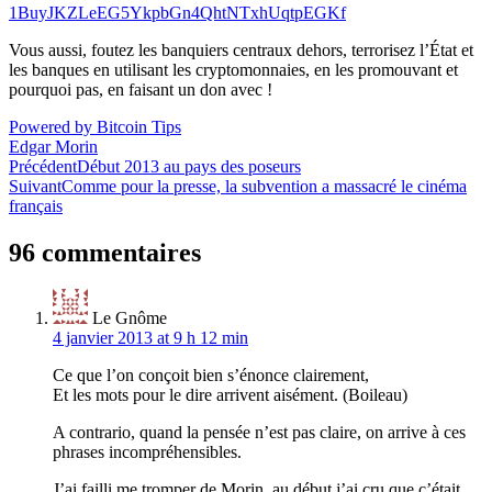
1BuyJKZLeEG5YkpbGn4QhtNTxhUqtpEGKf
Vous aussi, foutez les banquiers centraux dehors, terrorisez l’État et
les banques en utilisant les cryptomonnaies, en les promouvant et
pourquoi pas, en faisant un don avec !
Powered by Bitcoin Tips
Edgar Morin
Navigation
Précédent
Début 2013 au pays des poseurs
Suivant
Comme pour la presse, la subvention a massacré le cinéma
de
français
l’article
96 commentaires
Le Gnôme
4 janvier 2013 at 9 h 12 min
Ce que l’on conçoit bien s’énonce clairement,
Et les mots pour le dire arrivent aisément. (Boileau)
A contrario, quand la pensée n’est pas claire, on arrive à ces
phrases incompréhensibles.
J’ai failli me tromper de Morin, au début j’ai cru que c’était