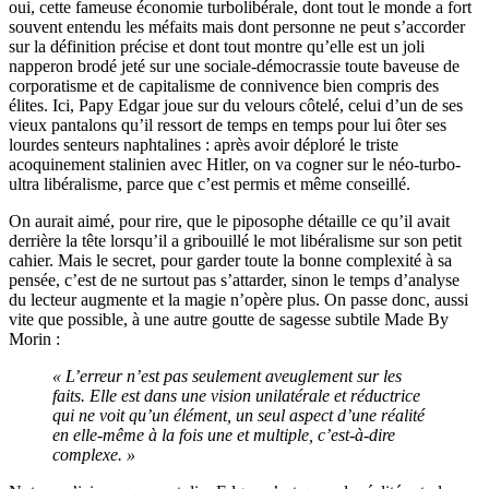
oui, cette fameuse économie turbolibérale, dont tout le monde a fort
souvent entendu les méfaits mais dont personne ne peut s’accorder
sur la définition précise et dont tout montre qu’elle est un joli
napperon brodé jeté sur une sociale-démocrassie toute baveuse de
corporatisme et de capitalisme de connivence bien compris des
élites. Ici, Papy Edgar joue sur du velours côtelé, celui d’un de ses
vieux pantalons qu’il ressort de temps en temps pour lui ôter ses
lourdes senteurs naphtalines : après avoir déploré le triste
acoquinement stalinien avec Hitler, on va cogner sur le néo-turbo-
ultra libéralisme, parce que c’est permis et même conseillé.
On aurait aimé, pour rire, que le piposophe détaille ce qu’il avait
derrière la tête lorsqu’il a gribouillé le mot libéralisme sur son petit
cahier. Mais le secret, pour garder toute la bonne complexité à sa
pensée, c’est de ne surtout pas s’attarder, sinon le temps d’analyse
du lecteur augmente et la magie n’opère plus. On passe donc, aussi
vite que possible, à une autre goutte de sagesse subtile Made By
Morin :
« L’erreur n’est pas seulement aveuglement sur les
faits. Elle est dans une vision unilatérale et réductrice
qui ne voit qu’un élément, un seul aspect d’une réalité
en elle-même à la fois une et multiple, c’est-à-dire
complexe. »