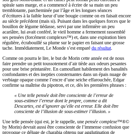
spirale sans marge, et a commencé à écrire de sa main un peu
tremblotante, parcheminée par l’âge et les longues séances
d’écritures à la faible lueur d’une bougie comme on en faisait encore
au siècle précédent (mais si). Puisant dans les quelques forces que le
bouillon de légume tiédasse, servi par une infirmière un peu
acariâtre, lui avait conféré, le vieil homme a fermement rassemblé
ses pensées (forcément complexes™) et, dans une expiration bien
régulière, écrabouillé sa plume sur le papier en faisant une grosse
tache. Immédiatement, Le Monde s’est emparé
du résultat
.
Comme on pourra le lire, le but de Morin cette année est de nous
faire prendre un petit toussotement d’air tiède aux odeurs pesantes
pour une brise printanière. En camouflant habilement des banalités
confondantes et des inepties consternantes dans un épais nuage de
verbiage opaque comme l’encre d’une seiche effarouchée, Edgar
confirme sa maîtrise du pipotron, et ce, dès les premières phrases :
« Une telle pensée doit être consciente de l’erreur de
sous-estimer l’erreur dont le propre, comme a dit
Descartes, est d’ignorer qu’elle est erreur. Elle doit être
consciente de l’illusion de sous-estimer l’illusion. »
Une telle pensée (qui est, je le rappelle, une
pensée complexe
™®©
by Morin) devrait aussi être consciente de l’immense confusion que
provoque ce déluge de charabia obtenu par agglutination de