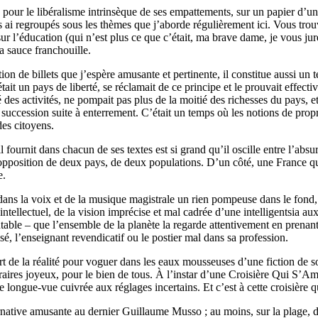
 pour le libéralisme intrinsèque de ses empattements, sur un papier d’un
es ai regroupés sous les thèmes que j’aborde régulièrement ici. Vous trouv
ur l’éducation (qui n’est plus ce que c’était, ma brave dame, je vous jur
 sauce franchouille.
tion de billets que j’espère amusante et pertinente, il constitue aussi un
était un pays de liberté, se réclamait de ce principe et le prouvait effec
 des activités, ne pompait pas plus de la moitié des richesses du pays, e
ne succession suite à enterrement. C’était un temps où les notions de prop
des citoyens.
l fournit dans chacun de ses textes est si grand qu’il oscille entre l’ab
’opposition de deux pays, de deux populations. D’un côté, une France qui 
e.
ans la voix et de la musique magistrale un rien pompeuse dans le fond, c
intellectuel, de la vision imprécise et mal cadrée d’une intelligentsia a
cutable – que l’ensemble de la planète la regarde attentivement en prena
isé, l’enseignant revendicatif ou le postier mal dans sa profession.
t de la réalité pour voguer dans les eaux mousseuses d’une fiction de s
féraires joyeux, pour le bien de tous. À l’instar d’une Croisière Qui S’
ne longue-vue cuivrée aux réglages incertains. Et c’est à cette croisière
rnative amusante au dernier Guillaume Musso ; au moins, sur la plage, d