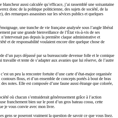
e blancheur aussi calculée qu’efficace, j’ai rassemblé une soixantaine
erez donc de la politique politicienne, des sujets de société, de la
e), des remarques assassines sur les sévices publics et quelques
 témoignage, une tranche de vie française analysée sous l’angle libéral
tivement par une grande bienveillance de l’État vis-à-vis de ses
t n’intervenait pas depuis la première claque administrative et
riété et de responsabilité voulaient encore dire quelque chose de
surde d’un pays dépassé par sa bureaucratie devenue folle et le comique
travaille et tente de s’adapter aux avanies que lui réserve, de l’autre
’est un peu la rencontre fortuite d’une carte d’état-major organisée
ux contours flous, et d’un ensemble de concepts portés à bout de bras
nt des notes. Elle est composée d’une faune aussi étrange que colorée,
ociété où chacun s’entraiderait généreusement grâce à l’action
Amuse franchement bien sur le pont d’un gros bateau cossu, cette
 que je vous convie avec mon livre.
es gens se poseront vraiment la question de savoir ce que vous lisez.