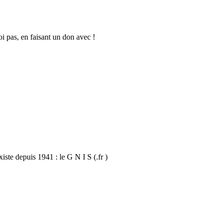
oi pas, en faisant un don avec !
iste depuis 1941 : le G N I S (.fr )