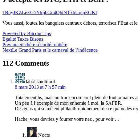
1BuyJKZLeEG5YkpbGn4QhtNTxhUqtpEGKf
Vous aussi, foutez les banquiers centraux dehors, terrorisez l’État et 
Powered by Bitcoin Tips
Egalité Taxes Bisous
Navigation
Previous
Si chère sécurité routière
Next
Le Grand Paris et le carnaval de l’indécence
de
l’article
112 Comments
labolisbiotifool
8 mars 2013 at 7 h 57 min
Totalement hs, mais un truc encore tout plein de fontionnaires ach
Un peu à l’exemple de mon ennemie à moi, la SAFER.
Des gens qui se mêlent philanthropiquement de ce qui ne les rega
Hache, vous devriez y fourrer votre nez , pour voir …
Nocte