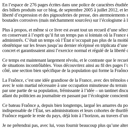
En l’espace de 276 pages écrites dans une police de caractères étudiée
des billets produits sur ce blog, de septembre 2005 à juillet 2012, et l
liberté d’expression et des pignouferies de presse, des atermoiements s
boutades corrosives (mais méchamment sourcées) sur l’écologisme à la
Plus à propos, et même si ce livre est avant tout un recueil d’une sélec
en conservant à l’esprit qu’il fut un temps pas si lointain où la France 
administrés. C’était un temps où l’État n’occupait pas plus de la moitié
obstétrique sur les fesses jusqu’au dernier récépissé en triplicata d’u
concret et garantissaient ainsi l’exercice normal et régulé de la liberté 
Ce temps est maintenant largement révolu, et le contraste que le recuei
de situations incontrôlables. Vous découvrirez ainsi au fil des pages l
côté, une section bien spécifique de la population qui forme la Fraônc
La Fraônce, c’est une idée grandiose de la France, avec des trémolos d
avec le soin martial nécessaire à une occupation minutieuse du terrain 
par une partie de sa population, frémissante à l’idée – un tantinet dis
allant du politicien au journaliste en passant par l’écologiste conscient
Ce bateau Fraônce a, depuis bien longtemps, largué les amarres du por
indispensable de l’État, ses administrations et leurs cohortes de thuri
Fraônce regarde le reste du pays, déjà loin à l’horizon, au travers d’u
Je ne prétendrai pas, avec lui, vous fournir beaucoup plus qu’une alte