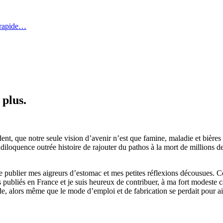
 rapide…
 plus.
dent, que notre seule vision d’avenir n’est que famine, maladie et bières 
ndiloquence outrée histoire de rajouter du pathos à la mort de millions de
de publier mes aigreurs d’estomac et mes petites réflexions décousues. Co
ubliés en France et je suis heureux de contribuer, à ma fort modeste ca
onde, alors même que le mode d’emploi et de fabrication se perdait pour 