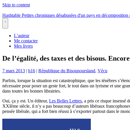
Skip to content
Hashtable
Petites chroniques désabusées d'un pays en décomposition
Menu
L’auteur
Me contacter
Mes livres
De l’égalité, des taxes et des bisous. Encore
7 mars 2013
|
h16
|
République du Bisounoursland
,
Vécu
Parfois, lorsque la situation est catastrophique, que les ténèbres s’éten
nécessaire pour poser un geste fort, le tout dans un lyrisme et une gra
dans toutes les bonnes librairies.
Oui, ça y est. Un éditeur,
Les Belles Lettres
, a pris ce risque insensé 
XXIème siècle, il n’y a pas beaucoup d’auteurs libéraux francophones p
pensée libérale, qui a fort bien réussi à s’exporter partout dans le m