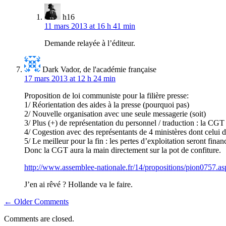
h16
11 mars 2013 at 16 h 41 min
Demande relayée à l’éditeur.
Dark Vador, de l'académie française
17 mars 2013 at 12 h 24 min
Proposition de loi communiste pour la filière presse:
1/ Réorientation des aides à la presse (pourquoi pas)
2/ Nouvelle organisation avec une seule messagerie (soit)
3/ Plus (+) de représentation du personnel / traduction : la CGT
4/ Cogestion avec des représentants de 4 ministères dont celui d
5/ Le meilleur pour la fin : les pertes d’exploitation seront fina
Donc la CGT aura la main directement sur la pot de confiture.
http://www.assemblee-nationale.fr/14/propositions/pion0757.as
J’en ai rêvé ? Hollande va le faire.
Navigation
← Older Comments
dans
Comments are closed.