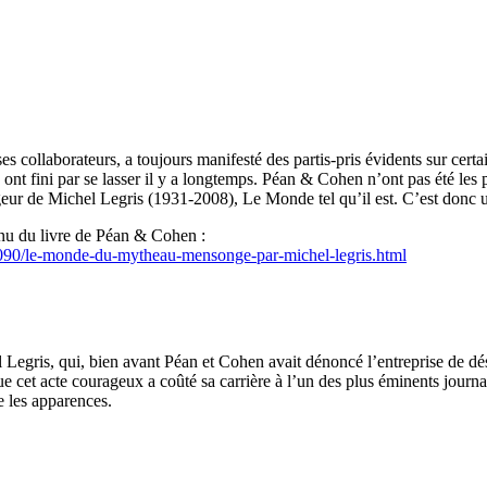
s collaborateurs, a toujours manifesté des partis-pris évidents sur cert
, ont fini par se lasser il y a longtemps. Péan & Cohen n’ont pas été les p
geur de Michel Legris (1931-2008), Le Monde tel qu’il est. C’est donc une
enu du livre de Péan & Cohen :
090/le-monde-du-mytheau-mensonge-par-michel-legris.html
el Legris, qui, bien avant Péan et Cohen avait dénoncé l’entreprise de
 que cet acte courageux a coûté sa carrière à l’un des plus éminents jour
e les apparences.