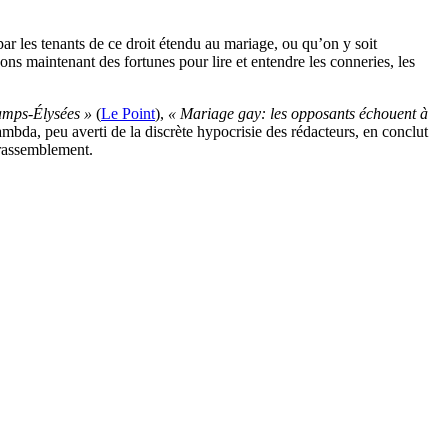
 les tenants de ce droit étendu au mariage, ou qu’on y soit
ns maintenant des fortunes pour lire et entendre les conneries, les
amps-Élysées »
(
Le Point
),
« Mariage gay: les opposants échouent à
 lambda, peu averti de la discrète hypocrisie des rédacteurs, en conclut
t rassemblement.