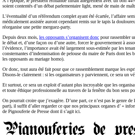
À l’époque, le président Hollande flirtait allègrement avec un bon 44
soient contentés d’un débat parlementaire light, mené de main de maît
L’éventualité d’un référendum complet ayant été écartée, l’affaire semb
médicalement assistée auront cependant remis sur le tapis la douloureuse
réorganise une petite merguez-party.
Depuis deux mois,
les opposants s’organisent donc
pour rassembler un
le débat et, d’une façon ou d’une autre, forcer le gouvernement à asso
l’évidence, l’importance avait été largement sous-estimée par les tena
consternantes d’indemnisation de pelouse du maire de Paris dont les 
les opposants au mariage homo).
Or donc, tout aura été fait pour que ce rassemblement marque les espri
Disons-le clairement : si les organisateurs y parviennent, ce sera un v
Et surtout, ce sera un exploit d’autant plus incroyable que les organis
et toute éthique professionnelle au travers de la fenêtre du bon sens p
On pourrait croire que j’exagère. D’une part, ce n’est pas le genre de 
part), il suffit d’aller regarder ce que nos principaux organes d’ « in
de Pignouferie de Presse dont il s’agit ici.