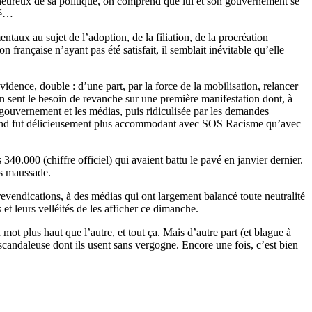
 heureux de sa politique, on comprend que lui et son gouvernement se
ité…
taux au sujet de l’adoption, de la filiation, de la procréation
 française n’ayant pas été satisfait, il semblait inévitable qu’elle
ence, double : d’une part, par la force de la mobilisation, relancer
on sent le besoin de revanche sur une première manifestation dont, à
 gouvernement et les médias, puis ridiculisée par les demandes
ertrand fut délicieusement plus accommodant avec SOS Racisme qu’avec
0.000 (chiffre officiel) qui avaient battu le pavé en janvier dernier.
ps maussade.
revendications, à des médias qui ont largement balancé toute neutralité
et leurs velléités de les afficher ce dimanche.
ot plus haut que l’autre, et tout ça. Mais d’autre part (et blague à
 scandaleuse dont ils usent sans vergogne. Encore une fois, c’est bien