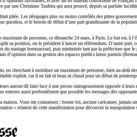
% d’opinions favorables, et avec un tel matelas confortable de Français
re par une Christiane Taubira qui aura prouvé, depuis sa parfaite lucid
lait pliée. Les dérapages plus ou moins contrôlés des pitres gouvernemen
 question, et le besoin de débat d’une part grandissante de la population
 maximum de personne, ce dimanche 24 mars, à Paris. Le but est, à l’évid
uplir sa position, ou le président à lancer un référendum. D’autre part, 
nts du mariage homosexuel, puis minimisée tant par la préfecture que le
biais d’opinion dans sa gestion des espaces publics laisse pantois (B
ts, en cherchant à mobiliser un maximum de personne, bien au-delà des 34
éritable exploit, car il ne fait ni beau ni chaud pour un début de printem
ateurs auront dû faire face à une presse outrageusement opposée à leurs 
our enterrer aussi profondément que possible les messages des opposants 
la maison. Vous me connaissez : bonne foi, aucune caricature, jamais un m
formation » relatent de cette manifestation pour découvrir la manipulation