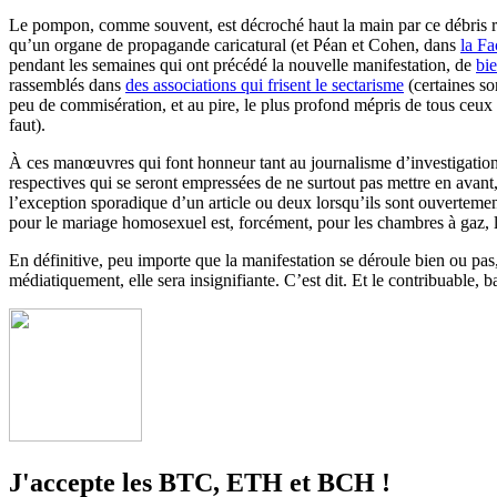
Le pompon, comme souvent, est décroché haut la main par ce débris réda
qu’un organe de propagande caricatural (et Péan et Cohen, dans
la F
pendant les semaines qui ont précédé la nouvelle manifestation, de
bi
rassemblés dans
des associations qui frisent le sectarisme
(certaines s
peu de commisération, et au pire, le plus profond mépris de tous ceux
faut).
À ces manœuvres qui font honneur tant au journalisme d’investigation, qu
respectives qui se seront empressées de ne surtout pas mettre en avant,
l’exception sporadique d’un article ou deux lorsqu’ils sont ouvertemen
pour le mariage homosexuel est, forcément, pour les chambres à gaz, l
En définitive, peu importe que la manifestation se déroule bien ou pas,
médiatiquement, elle sera insignifiante. C’est dit. Et le contribuable, b
J'accepte les BTC, ETH et BCH !