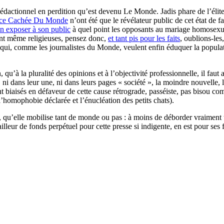
ctionnel en perdition qu’est devenu Le Monde. Jadis phare de l’élite in
ace Cachée Du Monde
n’ont été que le révélateur public de cet état de f
en exposer à son public
à quel point les opposants au mariage homosexue
ont même religieuses, pensez donc,
et tant pis pour les faits
, oublions-le
 qui, comme les journalistes du Monde, veulent enfin éduquer la populat
’à la pluralité des opinions et à l’objectivité professionnelle, il faut a
 ni dans leur une, ni dans leurs pages « société », la moindre nouvelle,
t biaisés en défaveur de cette cause rétrograde, passéiste, pas bisou com
’homophobie déclarée et l’énucléation des petits chats).
 qu’elle mobilise tant de monde ou pas : à moins de déborder vraiment tou
ailleur de fonds perpétuel pour cette presse si indigente, en est pour ses f