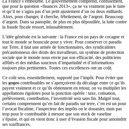
La France s’embourbe. Le gouvernement comprend, confusément,
que pour la question «finances 2013», ça ne va vraiment pas le faire
et qu’il ne s’agira pas d’un petit ajustement d’un ou deux milliards.
Alors, pour changer, il cherche, fébrilement, de l’argent. Beaucoup
d’argent. Dans sa panoplie, de plus en plus dépouillée, la lutte contre
la fraude fiscale ressort, inlassablement.
L’idée générale est la suivante : la France est un pays de cocagne et
tout le monde se bouscule pour y vivre. Pour conserver ce paradis
sur Terre, il faut une armée de fonctionnaires, des syndicalistes
précautionneux des droits des travailleurs, un système de protection
sociale que le monde nous envie par son efficacité, des politiciens
affûtés et des médias soucieux d’impartialité et d’informations
toujours plus pertinentes. Toutes ces excellences ont un coût.
Ce coût sera, essentiellement, supporté par l’impôt. Pour éviter que
les
gogos
contribuables ne s’aperçoivent du décalage entre ce qu’ils
payent vraiment et ce qu’ils obtiennent en retour, on va multiplier les
appellations rigolotes pour la ponction opérée : taxe, cotisation,
prélèvement, contribution, l’inventivité sera sans fin. Malgré tout,
certains comprennent qu’en fait de paradis sur terre, c’en est un pour
l’avocat fiscaliste, l’inspecteur des impôts ou le douanier, mais pas
trop pour le contribuable à mesure que son stock de vaseline
s’épuise, et qui en vient donc à user d’évasion fiscale pour amoindrir
ses souffrances.