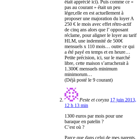
était apprécié ici). Puis comme ce «
pas au courant » était un peu
léger,elle en est actuellement à
proposer une majoration du loyer A
250 € le mois avec effet rétro-actif
de cinq ans alors que l’ opposant
réclame, pour aligner le loyer au tarif
HLM, une indemnité de 500€
mensuels x 110 mois… outre ce qui
a été payé en temps et en heure…
Petite précision, ici, sur le marché
libre, cette maison s’arracherait à
1.300€ mensuels minimum
minimorum…
(Déjà posté le 9 courant)
Peste et coryza
17 juin 2013,
12 h 13 min
1300 euros par mois pour une
baraque en patelin ?
C’est où ?
Parce que dans celui de mes parents,