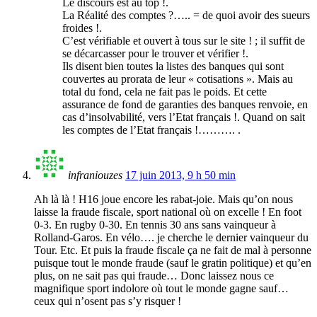
Le discours est au top !.
La Réalité des comptes ?….. = de quoi avoir des sueurs
froides !.
C’est vérifiable et ouvert à tous sur le site ! ; il suffit de
se décarcasser pour le trouver et vérifier !.
Ils disent bien toutes la listes des banques qui sont
couvertes au prorata de leur « cotisations ». Mais au
total du fond, cela ne fait pas le poids. Et cette
assurance de fond de garanties des banques renvoie, en
cas d’insolvabilité, vers l’Etat français !. Quand on sait
les comptes de l’Etat français !………. .
infraniouzes
17 juin 2013, 9 h 50 min
Ah là là ! H16 joue encore les rabat-joie. Mais qu’on nous
laisse la fraude fiscale, sport national où on excelle ! En foot
0-3. En rugby 0-30. En tennis 30 ans sans vainqueur à
Rolland-Garos. En vélo…. je cherche le dernier vainqueur du
Tour. Etc. Et puis la fraude fiscale ça ne fait de mal à personne
puisque tout le monde fraude (sauf le gratin politique) et qu’en
plus, on ne sait pas qui fraude… Donc laissez nous ce
magnifique sport indolore où tout le monde gagne sauf…
ceux qui n’osent pas s’y risquer !