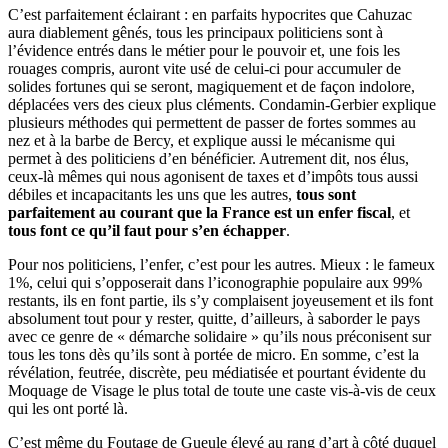
C’est parfaitement éclairant : en parfaits hypocrites que Cahuzac
aura diablement gênés, tous les principaux politiciens sont à
l’évidence entrés dans le métier pour le pouvoir et, une fois les
rouages compris, auront vite usé de celui-ci pour accumuler de
solides fortunes qui se seront, magiquement et de façon indolore,
déplacées vers des cieux plus cléments. Condamin-Gerbier explique
plusieurs méthodes qui permettent de passer de fortes sommes au
nez et à la barbe de Bercy, et explique aussi le mécanisme qui
permet à des politiciens d’en bénéficier. Autrement dit, nos élus,
ceux-là mêmes qui nous agonisent de taxes et d’impôts tous aussi
débiles et incapacitants les uns que les autres,
tous sont
parfaitement au courant que la France est un enfer fiscal
, et
tous font ce qu’il faut pour s’en échapper
.
Pour nos politiciens, l’enfer, c’est pour les autres. Mieux : le fameux
1%, celui qui s’opposerait dans l’iconographie populaire aux 99%
restants, ils en font partie, ils s’y complaisent joyeusement et ils font
absolument tout pour y rester, quitte, d’ailleurs, à saborder le pays
avec ce genre de « démarche solidaire » qu’ils nous préconisent sur
tous les tons dès qu’ils sont à portée de micro. En somme, c’est la
révélation, feutrée, discrète, peu médiatisée et pourtant évidente du
Moquage de Visage le plus total de toute une caste vis-à-vis de ceux
qui les ont porté là.
C’est même du Foutage de Gueule élevé au rang d’art à côté duquel