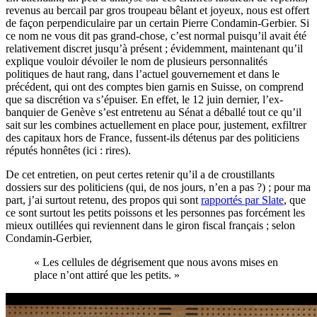
revenus au bercail par gros troupeau bêlant et joyeux, nous est offert
de façon perpendiculaire par un certain Pierre Condamin-Gerbier. Si
ce nom ne vous dit pas grand-chose, c’est normal puisqu’il avait été
relativement discret jusqu’à présent ; évidemment, maintenant qu’il
explique vouloir dévoiler le nom de plusieurs personnalités
politiques de haut rang, dans l’actuel gouvernement et dans le
précédent, qui ont des comptes bien garnis en Suisse, on comprend
que sa discrétion va s’épuiser. En effet, le 12 juin dernier, l’ex-
banquier de Genève s’est entretenu au Sénat a déballé tout ce qu’il
sait sur les combines actuellement en place pour, justement, exfiltrer
des capitaux hors de France, fussent-ils détenus par des politiciens
réputés honnêtes (ici : rires).
De cet entretien, on peut certes retenir qu’il a de croustillants
dossiers sur des politiciens (qui, de nos jours, n’en a pas ?) ; pour ma
part, j’ai surtout retenu, des propos qui sont
rapportés par Slate
, que
ce sont surtout les petits poissons et les personnes pas forcément les
mieux outillées qui reviennent dans le giron fiscal français ; selon
Condamin-Gerbier,
« Les cellules de dégrisement que nous avons mises en
place n’ont attiré que les petits. »