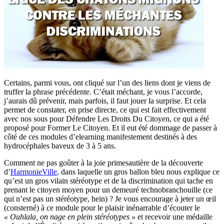
Certains, parmi vous, ont cliqué sur l’un des liens dont je viens de
truffer la phrase précédente. C’était méchant, je vous l’accorde,
j’aurais dû prévenir, mais parfois, il faut jouer la surprise. Et cela
permet de constater, en prise directe, ce qui est fait effectivement
avec nos sous pour Défendre Les Droits Du Citoyen, ce qui a été
proposé pour Former Le Citoyen. Et il eut été dommage de passer à
côté de ces modules d’elearning manifestement destinés à des
hydrocéphales baveux de 3 à 5 ans.
Comment ne pas goûter à la joie primesautière de la découverte
d’
HarmonieVille
, dans laquelle un gros ballon bleu nous explique ce
qu’est un gros vilain stéréotype et de la discrimination qui tache en
prenant le citoyen moyen pour un demeuré technobranchouille (ce
qui n’est pas un stéréotype, hein) ? Je vous encourage à jeter un œil
(consterné) à ce module pour le plaisir inénarrable d’écouter le
« Ouhlala, on nage en plein stéréotypes »
et recevoir une médaille