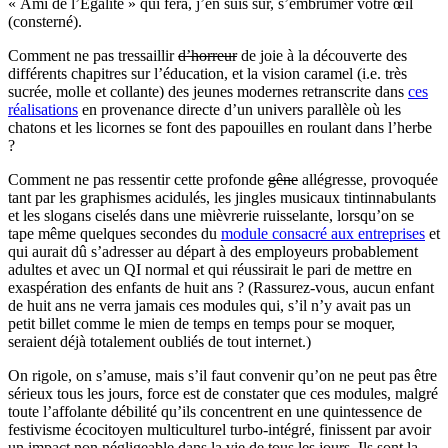
« Ami de l’Égalité » qui fera, j’en suis sûr, s’embrumer votre œil
(consterné).
Comment ne pas tressaillir
d’horreur
de joie à la découverte des
différents chapitres sur l’éducation, et la vision caramel (i.e. très
sucrée, molle et collante) des jeunes modernes retranscrite dans
ces
réalisations
en provenance directe d’un univers parallèle où les
chatons et les licornes se font des papouilles en roulant dans l’herbe
?
Comment ne pas ressentir cette profonde
gêne
allégresse, provoquée
tant par les graphismes acidulés, les jingles musicaux tintinnabulants
et les slogans ciselés dans une mièvrerie ruisselante, lorsqu’on se
tape même quelques secondes du
module consacré aux entreprises
et
qui aurait dû s’adresser au départ à des employeurs probablement
adultes et avec un QI normal et qui réussirait le pari de mettre en
exaspération des enfants de huit ans ? (Rassurez-vous, aucun enfant
de huit ans ne verra jamais ces modules qui, s’il n’y avait pas un
petit billet comme le mien de temps en temps pour se moquer,
seraient déjà totalement oubliés de tout internet.)
On rigole, on s’amuse, mais s’il faut convenir qu’on ne peut pas être
sérieux tous les jours, force est de constater que ces modules, malgré
toute l’affolante débilité qu’ils concentrent en une quintessence de
festivisme écocitoyen multiculturel turbo-intégré, finissent par avoir
un impact non négligeable dans la vie de tous les jours. Ils sont la