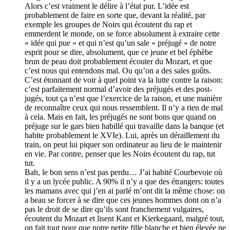
Alors c’est vraiment le délire à l’état pur. L’idée est
probablement de faire en sorte que, devant la réalité, par
exemple les groupes de Noirs qui écoutent du rap et
emmerdent le monde, on se force absolument à extraire cette
« idée qui pue » et qui n’est qu’un sale « préjugé » de notre
esprit pour se dire, absolument, que ce jeune et bel éphèbe
brun de peau doit probablement écouter du Mozart, et que
c’est nous qui entendons mal. Ou qu’on a des sales goûts.
C’est étonnant de voir à quel point va la lutte contre la raison:
c’est parfaitement normal d’avoir des préjugés et des post-
jugés, tout ça n’est que l’exercice de la raison, et une manière
de reconnaître ceux qui nous ressemblent. Il n’y a rien de mal
à cela. Mais en fait, les préjugés ne sont bons que quand on
préjuge sur le gars bien habillé qui travaille dans la banque (et
habite probablement le XVIe). Lui, après un déraillement du
train, on peut lui piquer son ordinateur au lieu de le maintenir
en vie. Par contre, penser que les Noirs écoutent du rap, tut
tut.
Bah, le bon sens n’est pas perdu… J’ai habité Courbevoie où
il y a un lycée public. A 90% il n’y a que des étrangers: toutes
les mamans avec qui j’en ai parlé m’ont dit la même chose: on
a beau se forcer à se dire que ces jeunes hommes dont on n’a
pas le droit de se dire qu’ils sont franchement vulgaires,
écoutent du Mozart et lisent Kant et Kierkegaard, malgré tout,
on fait tout pour que notre petite fille blanche et bien élevée ne