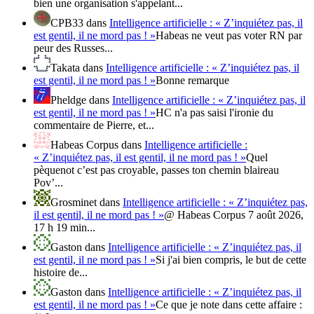
bien une organisation s'appelant...
CPB33
dans
Intelligence artificielle : « Z’inquiétez pas, il
est gentil, il ne mord pas ! »
Habeas ne veut pas voter RN par
peur des Russes...
Takata
dans
Intelligence artificielle : « Z’inquiétez pas, il
est gentil, il ne mord pas ! »
Bonne remarque
Pheldge
dans
Intelligence artificielle : « Z’inquiétez pas, il
est gentil, il ne mord pas ! »
HC n'a pas saisi l'ironie du
commentaire de Pierre, et...
Habeas Corpus
dans
Intelligence artificielle :
« Z’inquiétez pas, il est gentil, il ne mord pas ! »
Quel
pèquenot c’est pas croyable, passes ton chemin blaireau
Pov’...
Grosminet
dans
Intelligence artificielle : « Z’inquiétez pas,
il est gentil, il ne mord pas ! »
@ Habeas Corpus 7 août 2026,
17 h 19 min...
Gaston
dans
Intelligence artificielle : « Z’inquiétez pas, il
est gentil, il ne mord pas ! »
Si j'ai bien compris, le but de cette
histoire de...
Gaston
dans
Intelligence artificielle : « Z’inquiétez pas, il
est gentil, il ne mord pas ! »
Ce que je note dans cette affaire :