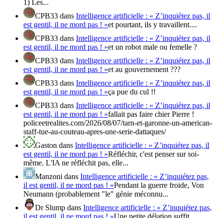
1) Les...
CPB33
dans
Intelligence artificielle : « Z’inquiétez pas, il
est gentil, il ne mord pas ! »
et pourtant, ils y travaillent....
CPB33
dans
Intelligence artificielle : « Z’inquiétez pas, il
est gentil, il ne mord pas ! »
et un robot male ou femelle ?
CPB33
dans
Intelligence artificielle : « Z’inquiétez pas, il
est gentil, il ne mord pas ! »
et au gouvernement ???
CPB33
dans
Intelligence artificielle : « Z’inquiétez pas, il
est gentil, il ne mord pas ! »
ça pue du cul !!
CPB33
dans
Intelligence artificielle : « Z’inquiétez pas, il
est gentil, il ne mord pas ! »
fallait pas faire chier Pierre !
policeetrealites.com/2026/08/07/tarn-et-garonne-un-american-
staff-tue-au-couteau-apres-une-serie-dattaques/
Gaston
dans
Intelligence artificielle : « Z’inquiétez pas, il
est gentil, il ne mord pas ! »
Réfléchir, c'est penser sur soi-
même. L'IA ne réfléchit pas, elle...
Manzoni
dans
Intelligence artificielle : « Z’inquiétez pas,
il est gentil, il ne mord pas ! »
Pendant la guerre froide, Von
Neumann (probablement "le" génie méconnu...
Dr Slump
dans
Intelligence artificielle : « Z’inquiétez pas,
il est gentil, il ne mord pas ! »
Une petite délation suffit...