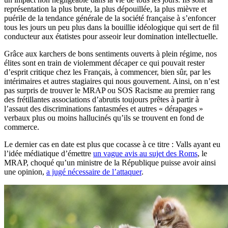
représentation la plus brute, la plus dépouillée, la plus mièvre et
puérile de la tendance générale de la société française à s’enfoncer
tous les jours un peu plus dans la bouillie idéologique qui sert de fil
conducteur aux étatistes pour asseoir leur domination intellectuelle.
Grâce aux karchers de bons sentiments ouverts à plein régime, nos
élites sont en train de violemment décaper ce qui pouvait rester
d’esprit critique chez les Français, à commencer, bien sûr, par les
intérimaires et autres stagiaires qui nous gouvernent. Ainsi, on n’est
pas surpris de trouver le MRAP ou SOS Racisme au premier rang
des frétillantes associations d’abrutis toujours prêtes à partir à
l’assaut des discriminations fantasmées et autres « dérapages »
verbaux plus ou moins hallucinés qu’ils se trouvent en fond de
commerce.
Le dernier cas en date est plus que cocasse à ce titre : Valls ayant eu
l’idée médiatique d’émettre
un vague avis au sujet des Roms
, le
MRAP, choqué qu’un ministre de la République puisse avoir ainsi
une opinion,
a jugé nécessaire de l’attaquer
.