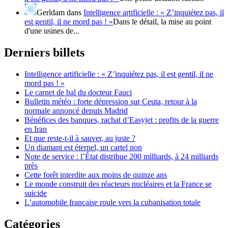
Gerldam
dans
Intelligence artificielle : « Z’inquiétez pas, il
est gentil, il ne mord pas ! »
Dans le détail, la mise au point
d'une usines de...
Derniers billets
Intelligence artificielle : « Z’inquiétez pas, il est gentil, il ne
mord pas ! »
Le carnet de bal du docteur Fauci
Bulletin météo : forte dépression sur Ceuta, retour à la
normale annoncé depuis Madrid
Bénéfices des banques, rachat d’Easyjet : profits de la guerre
en Iran
Et que reste-t-il à sauver, au juste ?
Un diamant est éternel, un cartel non
Note de service : l’État distribue 200 milliards, à 24 milliards
près
Cette forêt interdite aux moins de quinze ans
Le monde construit des réacteurs nucléaires et la France se
suicide
L’automobile française roule vers la cubanisation totale
Catégories