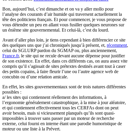
Bon, aujourd’hui, c’est dimanche et on va y aller mollo pour
l’analyse des courants d’air humide qui traversent actuellement la
tête des politiciens français. Et pour commencer, je vous propose de
vous détendre un peu en allant vous fusiller quelques neurones sur
un énième site gouvernemental. Et celui-là, c’est du lourd.
Avant d’aller plus loin, je tiens cependant à bien différencier ce site
des quelques uns que j’ai chroniqués jusqu’à présent, et,
récemment
,
celui du SGLURP pardon du SGMAP ou, plus anciennement,
France.fr
, le site qui ne recule devant aucune dépense pour justifier
de son existence. En effet, dans ces différents cas, on aura assez vite
compris qu’il s’agissait de sites prétextes destinés avant tout à caser
des petits copains, à faire fleurir l’une ou l’autre agence web de
concubin ou d’une relation amicale.
En effet, les sites gouvernementaux sont de trois natures différentes
possibles :
a/ les sites qui contiennent réellement des informations, à
l’ergonomie généralement catastrophique, à la mise à jour aléatoire,
et qui contiennent effectivement tous les CERFAs dont on peut
avoir besoin, mais si vicieusement planqués qu’ils sont quasi-
impossibles à trouver sans passer par un moteur de recherche
externe, celui fourni en interne étant une parodie humoristique de
moteur ou une liste à la Prévert.