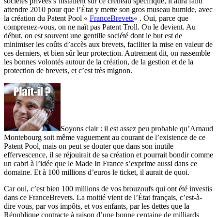
sociétés privées s’installent sur ce créneau spécifique, il aura fallu
attendre 2010 pour que l’État y mette son gros museau humide, avec
la création du Patent Pool «
FranceBrevets
« . Oui, parce que
comprenez-vous, on ne naît pas Patent Troll. On le devient. Au
début, on est souvent une gentille société dont le but est de
minimiser les coûts d’accès aux brevets, faciliter la mise en valeur de
ces derniers, et bien sûr leur protection. Autrement dit, on rassemble
les bonnes volontés autour de la création, de la gestion et de la
protection de brevets, et c’est très mignon.
Soyons clair : il est assez peu probable qu’Arnaud
Montebourg soit même vaguement au courant de l’existence de ce
Patent Pool, mais on peut se douter que dans son inutile
effervescence, il se réjouirait de sa création et pourrait bondir comme
un cabri à l’idée que le Made In France s’exprime aussi dans ce
domaine. Et à 100 millions d’euros le ticket, il aurait de quoi.
Car oui, c’est bien 100 millions de vos brouzoufs qui ont été investis
dans ce FranceBrevets. La moitié vient de l’État français, c’est-à-
dire vous, par vos impôts, et vos enfants, par les dettes que la
République contracte à raison d’une bonne centaine de milliards