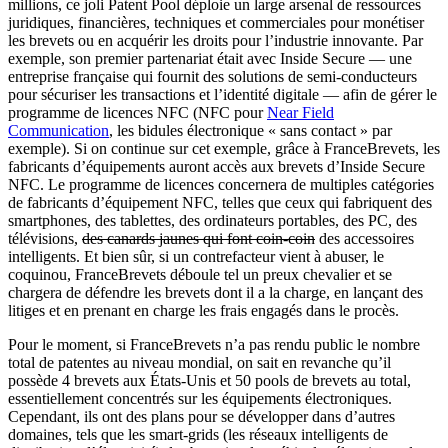
millions, ce joli Patent Pool déploie un large arsenal de ressources
juridiques, financières, techniques et commerciales pour monétiser
les brevets ou en acquérir les droits pour l’industrie innovante. Par
exemple, son premier partenariat était avec Inside Secure — une
entreprise française qui fournit des solutions de semi-conducteurs
pour sécuriser les transactions et l’identité digitale — afin de gérer le
programme de licences NFC (NFC pour
Near Field
Communication
, les bidules électronique « sans contact » par
exemple). Si on continue sur cet exemple, grâce à FranceBrevets, les
fabricants d’équipements auront accès aux brevets d’Inside Secure
NFC. Le programme de licences concernera de multiples catégories
de fabricants d’équipement NFC, telles que ceux qui fabriquent des
smartphones, des tablettes, des ordinateurs portables, des PC, des
télévisions,
des canards jaunes qui font coin-coin
des accessoires
intelligents. Et bien sûr, si un contrefacteur vient à abuser, le
coquinou, FranceBrevets déboule tel un preux chevalier et se
chargera de défendre les brevets dont il a la charge, en lançant des
litiges et en prenant en charge les frais engagés dans le procès.
Pour le moment, si FranceBrevets n’a pas rendu public le nombre
total de patentes au niveau mondial, on sait en revanche qu’il
possède 4 brevets aux États-Unis et 50 pools de brevets au total,
essentiellement concentrés sur les équipements électroniques.
Cependant, ils ont des plans pour se développer dans d’autres
domaines, tels que les smart-grids (les réseaux intelligents de