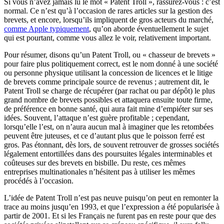
Si vous n’avez jamais lu le mot « Patent Troll », rassurez-vous : c’est
normal. Ce n’est qu’à l’occasion de rares articles sur la gestion des
brevets, et encore, lorsqu’ils impliquent de gros acteurs du marché,
comme Apple typiquement
, qu’on aborde éventuellement le sujet
qui est pourtant, comme vous allez le voir, relativement important.
Pour résumer, disons qu’un Patent Troll, ou « chasseur de brevets »
pour faire plus politiquement correct, est le nom donné à une société
ou personne physique utilisant la concession de licences et le litige
de brevets comme principale source de revenus ; autrement dit, le
Patent Troll se charge de récupérer (par rachat ou par dépôt) le plus
grand nombre de brevets possibles et attaquera ensuite toute firme,
de préférence en bonne santé, qui aura fait mine d’empiéter sur ses
idées. Souvent, l’attaque n’est guère profitable ; cependant,
lorsqu’elle l’est, on n’aura aucun mal à imaginer que les retombées
peuvent être juteuses, et ce d’autant plus que le poisson ferré est
gros. Pas étonnant, dès lors, de souvent retrouver de grosses sociétés
légalement entortillées dans des poursuites légales interminables et
coûteuses sur des brevets en bisbille. Du reste, ces mêmes
entreprises multinationales n’hésitent pas à utiliser les mêmes
procédés à l’occasion.
L’idée de Patent Troll n’est pas neuve puisqu’on peut en remonter la
trace au moins jusqu’en 1993, et que l’expression a été popularisée à
partir de 2001. Et si les Français ne furent pas en reste pour que des