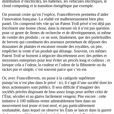
distribution d’électricité), les batteries, les véhicules électriques, le
cloud computing et la transition énergétique par exemple.
On pourrait croire qu’en l’espèce, FranceBrevets permettra d’aider
l’innovation française. La réalité est malheureusement bien plus
pastel. On comprend très vite qu’un Patent Troll privé n’est déjà pas
forcément une bonne chose, dans la mesure où il n’est pas question
pour ce genre de firmes de recherche et de développement, ni même
de vendre des produits ; ce ne sont, finalement, que des portefeuilles
de brevets qui constituent des arsenaux permettant de déposer des
douzaines de plaintes et encaisser ensuite des royalties, ou pire,
empêcher la vente d’un produit qui dérange. Souvent, ces mêmes
Patent Troll se bornent à négocier discrètement avec des petites et
moyennes entreprises pour leur éviter un procès long et coûteux ; et
lorsque cela a l’odeur, la couleur et l’odeur de la flibusterie ou du
racket pur et simple, c’est souvent parce que c’en est.
Or, avec FranceBrevets, on passe à la catégorie supérieure
puisqu’on n’est plus dans le privé : ici, il s’agit d’une société dont les
deux actionnaires sont publics. Il sera difficile d’imaginer des
sociétés privées disposant de bras assez longs pour arrêter celui de
l’État, séculier et au glaive facilement vengeur. Pire encore : cette
initiative à 100 millions rentre admirablement bien dans un
mouvement tout jeune et tout neuf, et pas particulièrement
souhaitable, dans lequel on observe les États se lancer dans la guerre