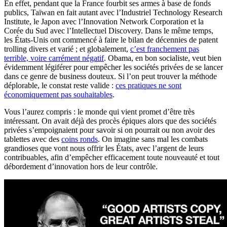
En effet, pendant que la France fourbit ses armes à base de fonds
publics, Taïwan en fait autant avec l’Industriel Technology Research
Institute, le Japon avec l’Innovation Network Corporation et la
Corée du Sud avec l’Intellectuel Discovery. Dans le même temps,
les États-Unis ont commencé à faire le bilan de décennies de patent
trolling divers et varié ; et globalement,
c’est franchement pas
terrible, voire carrément négatif
. Obama, en bon socialiste, veut bien
évidemment légiférer pour empêcher les sociétés privées de se lancer
dans ce genre de business douteux. Si l’on peut trouver la méthode
déplorable, le constat reste valide :
ces pratiques ne sont
économiquement pas souhaitables
.
Vous l’aurez compris : le monde qui vient promet d’être très
intéressant. On avait déjà des procès épiques alors que des sociétés
privées s’empoignaient pour savoir si on pourrait ou non avoir des
tablettes avec des
coins ronds
. On imagine sans mal les combats
grandioses que vont nous offrir les États, avec l’argent de leurs
contribuables, afin d’empêcher efficacement toute nouveauté et tout
débordement d’innovation hors de leur contrôle.