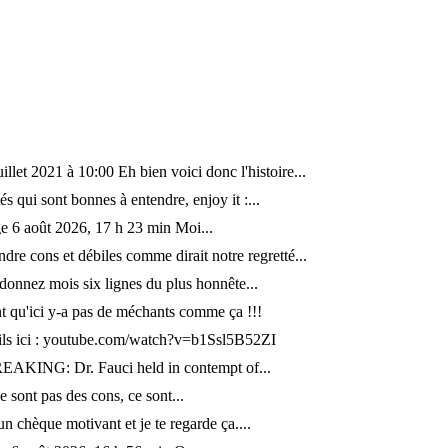
illet 2021 à 10:00 Eh bien voici donc l'histoire...
s qui sont bonnes à entendre, enjoy it :...
 6 août 2026, 17 h 23 min Moi...
dre cons et débiles comme dirait notre regretté...
"donnez mois six lignes du plus honnête...
 qu'ici y-a pas de méchants comme ça !!!
ails ici : youtube.com/watch?v=b1Ssl5B52ZI
REAKING: Dr. Fauci held in contempt of...
e sont pas des cons, ce sont...
n chèque motivant et je te regarde ça....