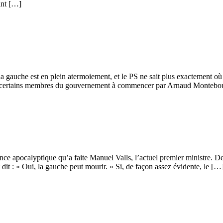
ant […]
a gauche est en plein atermoiement, et le PS ne sait plus exactement où il 
te de certains membres du gouvernement à commencer par Arnaud Monteb
nce apocalyptique qu’a faite Manuel Valls, l’actuel premier ministre. Deva
t dit : « Oui, la gauche peut mourir. » Si, de façon assez évidente, le […