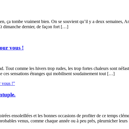
ien, ça tombe vraiment bien. On se souvient qu’il y a deux semaines, An
Et dimanche dernier, de façon fort […]
our vous !
d. Tout comme les hivers trop rudes, les trop fortes chaleurs sont néfas
 de ces sensations étranges qui mobilisent soudainement tout […]
r vous !”
ntuple.
 soirées ensoleillées et les bonnes occasions de profiter de ce temps clé
improbables venus, comme chaque année ou à peu près, pleurnicher leur