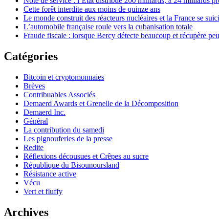
Note de service : l’État distribue 200 milliards, à 24 milliards pr
Cette forêt interdite aux moins de quinze ans
Le monde construit des réacteurs nucléaires et la France se suic
L’automobile française roule vers la cubanisation totale
Fraude fiscale : lorsque Bercy détecte beaucoup et récupère pe
Catégories
Bitcoin et cryptomonnaies
Brèves
Contribuables Associés
Demaerd Awards et Grenelle de la Décomposition
Demaerd Inc.
Général
La contribution du samedi
Les pignouferies de la presse
Redite
Réflexions décousues et Crêpes au sucre
République du Bisounoursland
Résistance active
Vécu
Vert et fluffy
Archives