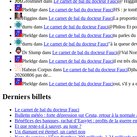
Grosminet
dans
Le carnet de bal du docteur Fauci
@ Higgins
Pheldge
dans
Le carnet de bal du docteur Fauci
HS : je tombe
Higgins
dans
Le carnet de bal du docteur Fauci
La proportio
durru
dans
Le carnet de bal du docteur Fauci
@Philou Et pou
Pheldge
dans
Le carnet de bal du docteur Fauci
tu parles du
durru
dans
Le carnet de bal du docteur Fauci
"à la queue de
Dr Slump
dans
Le carnet de bal du docteur Fauci
@Val Non p
Pheldge
dans
Le carnet de bal du docteur Fauci
il est très d
Habeas Corpus
dans
Le carnet de bal du docteur Fauci
Djih
20260806 pas de...
Pheldge
dans
Le carnet de bal du docteur Fauci
oui, s'il y a
Derniers billets
Le carnet de bal du docteur Fauci
Bulletin météo : forte dépression sur Ceuta, retour à la normal
Bénéfices des banques, rachat d’Easyjet : profits de la guerre en
Et que reste-t-il à sauver, au juste ?
Un diamant est éternel, un cartel non