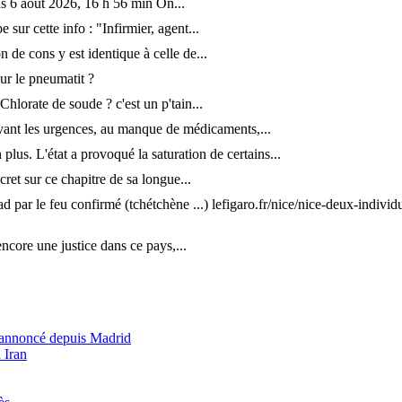
 6 août 2026, 16 h 56 min On...
 sur cette info : "Infirmier, agent...
n de cons y est identique à celle de...
r le pneumatit ?
 Chlorate de soude ? c'est un p'tain...
vant les urgences, au manque de médicaments,...
lus. L'état a provoqué la saturation de certains...
iscret sur ce chapitre de sa longue...
ad par le feu confirmé (tchétchène ...) lefigaro.fr/nice/nice-deux-indiv
 encore une justice dans ce pays,...
e annoncé depuis Madrid
 Iran