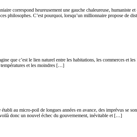
écuniaire correspond heureusement une gauche chaleureuse, humaniste et d
de ces philosophes. C’est pourquoi, lorsqu’un millionnaire propose de dis
ne que c’est le lien naturel entre les habitations, les commerces et les l
es températures et les moindres […]
établi au micro-poil de longues années en avance, des imprévus se sont 
as, voilà donc un nouvel échec du gouvernement, inévitable et […]