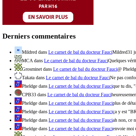
Derniers commentaires
Mildred
dans
Le carnet de bal du docteur Fauci
Mildred31 ju
MCA
dans
Le carnet de bal du docteur Fauci
Quelques vérité
Grosminet
dans
Le carnet de bal du docteur Fauci
@ Pheldge
Takata
dans
Le carnet de bal du docteur Fauci
Ne pas confon
Pheldge
dans
Le carnet de bal du docteur Fauci
que tu dis, 
CPB33
dans
Le carnet de bal du docteur Fauci
heureusement
Pheldge
dans
Le carnet de bal du docteur Fauci
plus de dét
Pheldge
dans
Le carnet de bal du docteur Fauci
ça y est "B
Pheldge
dans
Le carnet de bal du docteur Fauci
ah non, ce n
Pheldge
dans
Le carnet de bal du docteur Fauci
envoie moi u