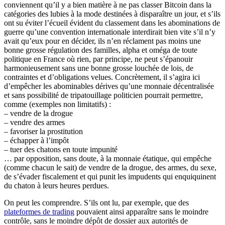
conviennent qu’il y a bien matière à ne pas classer Bitcoin dans la
catégories des lubies à la mode destinées à disparaître un jour, et s’ils
ont su éviter l’écueil évident du classement dans les abominations de
guerre qu’une convention internationale interdirait bien vite s’il n’y
avait qu’eux pour en décider, ils n’en réclament pas moins une
bonne grosse régulation des familles, alpha et oméga de toute
politique en France où rien, par principe, ne peut s’épanouir
harmonieusement sans une bonne grosse louchée de lois, de
contraintes et d’obligations velues. Concrètement, il s’agira ici
d’empêcher les abominables dérives qu’une monnaie décentralisée
et sans possibilité de tripatouillage politicien pourrait permettre,
comme (exemples non limitatifs) :
– vendre de la drogue
– vendre des armes
– favoriser la prostitution
– échapper à l’impôt
– tuer des chatons en toute impunité
… par opposition, sans doute, à la monnaie étatique, qui empêche
(comme chacun le sait) de vendre de la drogue, des armes, du sexe,
de s’évader fiscalement et qui punit les impudents qui enquiquinent
du chaton à leurs heures perdues.
On peut les comprendre. S’ils ont lu, par exemple, que des
plateformes de trading
pouvaient ainsi apparaître sans le moindre
contrôle, sans le moindre dépôt de dossier aux autorités de