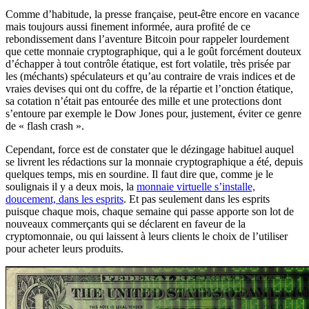
Comme d’habitude, la presse française, peut-être encore en vacance
mais toujours aussi finement informée, aura profité de ce
rebondissement dans l’aventure Bitcoin pour rappeler lourdement
que cette monnaie cryptographique, qui a le goût forcément douteux
d’échapper à tout contrôle étatique, est fort volatile, très prisée par
les (méchants) spéculateurs et qu’au contraire de vrais indices et de
vraies devises qui ont du coffre, de la répartie et l’onction étatique,
sa cotation n’était pas entourée des mille et une protections dont
s’entoure par exemple le Dow Jones pour, justement, éviter ce genre
de « flash crash ».
Cependant, force est de constater que le dézingage habituel auquel
se livrent les rédactions sur la monnaie cryptographique a été, depuis
quelques temps, mis en sourdine. Il faut dire que, comme je le
soulignais il y a deux mois, la
monnaie virtuelle s’installe,
doucement, dans les esprits
. Et pas seulement dans les esprits
puisque chaque mois, chaque semaine qui passe apporte son lot de
nouveaux commerçants qui se déclarent en faveur de la
cryptomonnaie, ou qui laissent à leurs clients le choix de l’utiliser
pour acheter leurs produits.