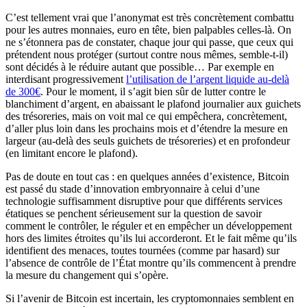
C’est tellement vrai que l’anonymat est très concrètement combattu
pour les autres monnaies, euro en tête, bien palpables celles-là. On
ne s’étonnera pas de constater, chaque jour qui passe, que ceux qui
prétendent nous protéger (surtout contre nous mêmes, semble-t-il)
sont décidés à le réduire autant que possible… Par exemple en
interdisant progressivement
l’utilisation de l’argent liquide au-delà
de 300€
. Pour le moment, il s’agit bien sûr de lutter contre le
blanchiment d’argent, en abaissant le plafond journalier aux guichets
des trésoreries, mais on voit mal ce qui empêchera, concrètement,
d’aller plus loin dans les prochains mois et d’étendre la mesure en
largeur (au-delà des seuls guichets de trésoreries) et en profondeur
(en limitant encore le plafond).
Pas de doute en tout cas : en quelques années d’existence, Bitcoin
est passé du stade d’innovation embryonnaire à celui d’une
technologie suffisamment disruptive pour que différents services
étatiques se penchent sérieusement sur la question de savoir
comment le contrôler, le réguler et en empêcher un développement
hors des limites étroites qu’ils lui accorderont. Et le fait même qu’ils
identifient des menaces, toutes tournées (comme par hasard) sur
l’absence de contrôle de l’État montre qu’ils commencent à prendre
la mesure du changement qui s’opère.
Si l’avenir de Bitcoin est incertain, les cryptomonnaies semblent en