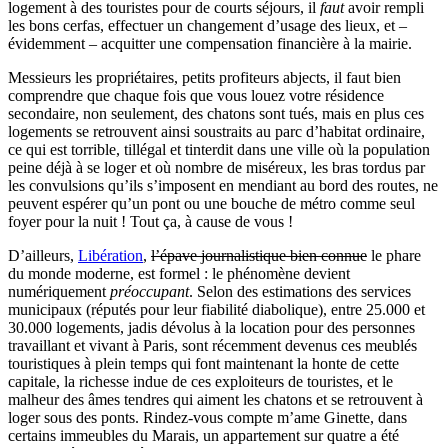
logement à des touristes pour de courts séjours, il
faut
avoir rempli
les bons cerfas, effectuer un changement d’usage des lieux, et –
évidemment – acquitter une compensation financière à la mairie.
Messieurs les propriétaires, petits profiteurs abjects, il faut bien
comprendre que chaque fois que vous louez votre résidence
secondaire, non seulement, des chatons sont tués, mais en plus ces
logements se retrouvent ainsi soustraits au parc d’habitat ordinaire,
ce qui est torrible, tillégal et tinterdit dans une ville où la population
peine déjà à se loger et où nombre de miséreux, les bras tordus par
les convulsions qu’ils s’imposent en mendiant au bord des routes, ne
peuvent espérer qu’un pont ou une bouche de métro comme seul
foyer pour la nuit ! Tout ça, à cause de vous !
D’ailleurs,
Libération
,
l’épave journalistique bien connue
le phare
du monde moderne, est formel : le phénomène devient
numériquement
préoccupant
. Selon des estimations des services
municipaux (réputés pour leur fiabilité diabolique), entre 25.000 et
30.000 logements, jadis dévolus à la location pour des personnes
travaillant et vivant à Paris, sont récemment devenus ces meublés
touristiques à plein temps qui font maintenant la honte de cette
capitale, la richesse indue de ces exploiteurs de touristes, et le
malheur des âmes tendres qui aiment les chatons et se retrouvent à
loger sous des ponts. Rindez-vous compte m’ame Ginette, dans
certains immeubles du Marais, un appartement sur quatre a été