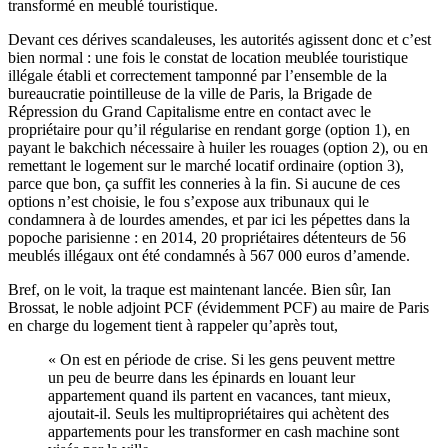
transformé en meublé touristique.
Devant ces dérives scandaleuses, les autorités agissent donc et c’est
bien normal : une fois le constat de location meublée touristique
illégale établi et correctement tamponné par l’ensemble de la
bureaucratie pointilleuse de la ville de Paris, la Brigade de
Répression du Grand Capitalisme entre en contact avec le
propriétaire pour qu’il régularise en rendant gorge (option 1), en
payant le bakchich nécessaire à huiler les rouages (option 2), ou en
remettant le logement sur le marché locatif ordinaire (option 3),
parce que bon, ça suffit les conneries à la fin. Si aucune de ces
options n’est choisie, le fou s’expose aux tribunaux qui le
condamnera à de lourdes amendes, et par ici les pépettes dans la
popoche parisienne : en 2014, 20 propriétaires détenteurs de 56
meublés illégaux ont été condamnés à 567 000 euros d’amende.
Bref, on le voit, la traque est maintenant lancée. Bien sûr, Ian
Brossat, le noble adjoint PCF (évidemment PCF) au maire de Paris
en charge du logement tient à rappeler qu’après tout,
« On est en période de crise. Si les gens peuvent mettre
un peu de beurre dans les épinards en louant leur
appartement quand ils partent en vacances, tant mieux,
ajoutait-il. Seuls les multipropriétaires qui achètent des
appartements pour les transformer en cash machine sont