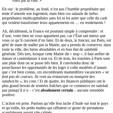
visés par la ville. »
Eh oui : le problème, au fond, n’est pas l’humble propriétaire qui
tente d’amortir son logement, mais bien ces salauds de turbo-
propriétaires multicapitalistes sans foi ni loi autre que celle du cash
qui veulent transformer leurs appartements en … en rendements !
Ah, décidément, la France est pourtant simple à comprendre : et
d’une, votre bien ne vous appartient pas, car l’État sait mieux que
vous ce qu’il convient d’en faire. Et de deux, le foncier, sur Paris, est
géré de main de maître par la Mairie, qui a permis de conserver, dans
toute la ville, des biens abordables et en bon état de salubrité
générale. Dès lors, lorsque cette Mairie dit « stop », il faut arrêter de
danser et contredanser à tout va. Et de trois, les touristes à Paris sont
une plaie dont on se passe très bien. Il conviendra donc de
pourchasser les opportunités de les loger à coûts modérés d’autant
que c’est bien connu, ces encombrants mammifères vacanciers
« ne
font pas de courses. Ils vont au restaurant ou mangent des
sandwichs »
, les cons ! Et de quatre, les finances publiques ont le
plus grand besoin de rentrées fraîches que ce commerce ne satisfait
pas puisqu’il n’a – c’est
absolument certain
– aucune retombée
positive.
L’action est prise. Parions qu’elle fera tache d’huile sur tout le pays
et qu’enfin, les petits malins qui offraient ce genre de prestations
scandaleuses seront vite calmés.