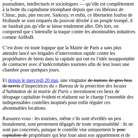
journalistes, intellectuels et sociologues — qu’elle est complètement
à la botte du capitalisme triomphant depuis que ces libéraux de
Chirac, puis, pire encore, Sarkozy, et enfin, ce libertarien foufou de
Hollande se sont emparés du pouvoir dérobé à un peuple trompé, il
ne faudrait pas qu’elle se laisse totalement aller. Dès lors, on
comprend que s’intensifie la traque contre les abominables initiatives
comme AirBnB.
C’est donc en toute logique que la Mairie de Paris a sans plus
attendre lancé ses brigades d’intervention rapide contre les
propriétaires de biens dans la capitale qui ont eu l’idée insupportable
de contracter avec d’indécrottables touristes afin de leur louer une
chambre pour quelques jours.
Et
depuis le mercredi 20 mai
, une vingtaine
de matons
de gros bras
de nervis
d’inspectrices du
« Bureau de la protection des locaux
d’habitation de la mairie de Paris »
investissent ces lieux de
dérapage capitaliste évident et réalisent sur le champ l’ensemble des
indispensables contrôles inopinés pour enfin réguler ces
abominables locations.
Rassurez-vous : les touristes, même s’ils sont réveillés un peu
brutalement, sont prestement dégagés de toute responsabilité : ils ne
sont pas concernés, puisque le contrôle vise uniquement le
porc
capitaliste de
propriétaire qui leur loue ainsi son appartement et de