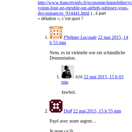
http://www.francetvinfo.fr/economie/immobilier/vo
voisin-loue-un-meuble-sur-airbnb-subissez-vous-
des-nuisances_914441.html
) , à part
« délation », c’est quoi ?
Philippe Lacoude
22 mai 2015, 14
h 53 min
Nein, es ist vielmehr wie ein schändliche
Denunziation.
h16
22 mai 2015, 15 h 03
min
Jawhol.
Duff
22 mai 2015, 15 h 55 min
Payé avec notre argent…
Je pose ça là: