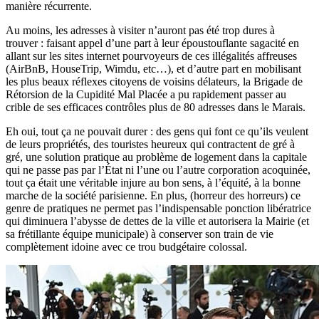
manière récurrente.
Au moins, les adresses à visiter n’auront pas été trop dures à
trouver : faisant appel d’une part à leur époustouflante sagacité en
allant sur les sites internet pourvoyeurs de ces illégalités affreuses
(AirBnB, HouseTrip, Wimdu, etc…), et d’autre part en mobilisant
les plus beaux réflexes citoyens de voisins délateurs, la Brigade de
Rétorsion de la Cupidité Mal Placée a pu rapidement passer au
crible de ses efficaces contrôles plus de 80 adresses dans le Marais.
Eh oui, tout ça ne pouvait durer : des gens qui font ce qu’ils veulent
de leurs propriétés, des touristes heureux qui contractent de gré à
gré, une solution pratique au problème de logement dans la capitale
qui ne passe pas par l’État ni l’une ou l’autre corporation acoquinée,
tout ça était une véritable injure au bon sens, à l’équité, à la bonne
marche de la société parisienne. En plus, (horreur des horreurs) ce
genre de pratiques ne permet pas l’indispensable ponction libératrice
qui diminuera l’abysse de dettes de la ville et autorisera la Mairie (et
sa frétillante équipe municipale) à conserver son train de vie
complètement idoine avec ce trou budgétaire colossal.