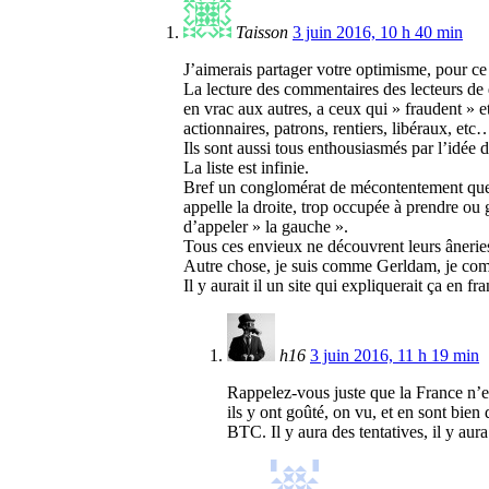
Taisson
3 juin 2016, 10 h 40 min
J’aimerais partager votre optimisme, pour ce
La lecture des commentaires des lecteurs de d
en vrac aux autres, a ceux qui » fraudent » et
actionnaires, patrons, rentiers, libéraux, etc
Ils sont aussi tous enthousiasmés par l’idée d
La liste est infinie.
Bref un conglomérat de mécontentement que la 
appelle la droite, trop occupée à prendre ou 
d’appeler » la gauche ».
Tous ces envieux ne découvrent leurs âneries
Autre chose, je suis comme Gerldam, je comp
Il y aurait il un site qui expliquerait ça en f
h16
3 juin 2016, 11 h 19 min
Rappelez-vous juste que la France n’es
ils y ont goûté, on vu, et en sont bien
BTC. Il y aura des tentatives, il y au