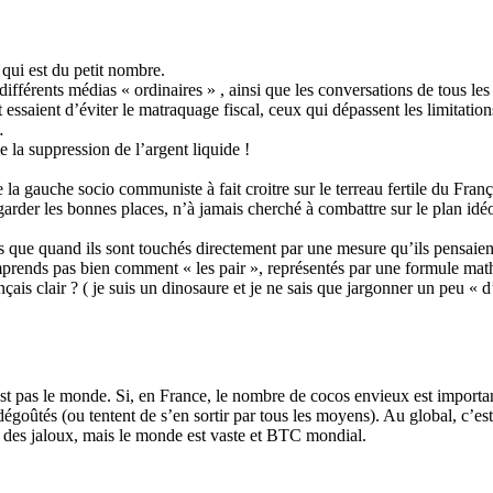
 qui est du petit nombre.
ifférents médias « ordinaires » , ainsi que les conversations de tous le
 essaient d’éviter le matraquage fiscal, ceux qui dépassent les limitation
…
e la suppression de l’argent liquide !
gauche socio communiste à fait croitre sur le terreau fertile du Françai
garder les bonnes places, n’à jamais cherché à combattre sur le plan idéo
 que quand ils sont touchés directement par une mesure qu’ils pensaient
rends pas bien comment « les pair », représentés par une formule math
rançais clair ? ( je suis un dinosaure et je ne sais que jargonner un peu « 
t pas le monde. Si, en France, le nombre de cocos envieux est important
 dégoûtés (ou tentent de s’en sortir par tous les moyens). Au global, c’e
ra des jaloux, mais le monde est vaste et BTC mondial.