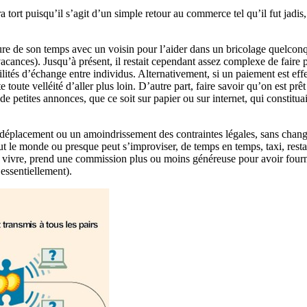
rt puisqu’il s’agit d’un simple retour au commerce tel qu’il fut jadis, 
heure de son temps avec un voisin pour l’aider dans un bricolage quelco
vacances). Jusqu’à présent, il restait cependant assez complexe de faire p
ibilités d’échange entre individus. Alternativement, si un paiement est
 toute velléité d’aller plus loin. D’autre part, faire savoir qu’on est pr
 petites annonces, que ce soit sur papier ou sur internet, qui constitua
déplacement ou un amoindrissement des contraintes légales, sans change
 le monde ou presque peut s’improviser, de temps en temps, taxi, resta
ur vivre, prend une commission plus ou moins généreuse pour avoir fourni c
 essentiellement).