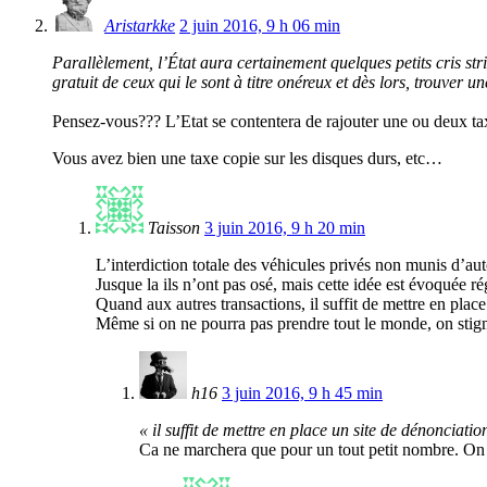
Aristarkke
2 juin 2016, 9 h 06 min
Parallèlement, l’État aura certainement quelques petits cris str
gratuit de ceux qui le sont à titre onéreux et dès lors, trouve
Pensez-vous??? L’Etat se contentera de rajouter une ou deux tax
Vous avez bien une taxe copie sur les disques durs, etc…
Taisson
3 juin 2016, 9 h 20 min
L’interdiction totale des véhicules privés non munis d’aut
Jusque la ils n’ont pas osé, mais cette idée est évoquée 
Quand aux autres transactions, il suffit de mettre en plac
Même si on ne pourra pas prendre tout le monde, on stigm
h16
3 juin 2016, 9 h 45 min
« il suffit de mettre en place un site de dénonciatio
Ca ne marchera que pour un tout petit nombre. On va