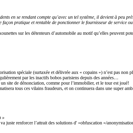
idents en se rendant compte qu’avec un tel système, il devient à peu près
r une façon pratique et rentable de ponctionner le fournisseur de servi
ounettes sur les détenteurs d’automobile au motif qu’elles peuvent poten
orisation spéciale (surtaxée et délivrée aux « copains ») n’est pas non pl
régulièrement par les inactifs bobos parisiens depuis des années…
e un site de dénonciation, comme pour l’immobilier, et le tour est joué!
atisera tous ces vilains fraudeurs, et on continuera dans une super a
n »
 juste renforcer l’attrait des solutions d' »obfuscation »/anonymisatio