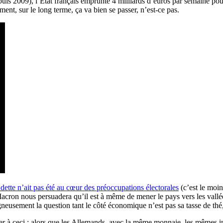
is 2009), l’État français emprunte 4 milliards d’euros par semaine pou
ment, sur le long terme, ça va bien se passer, n’est-ce pas.
 dette n’ait pas été au cœur des préoccupations électorales
(c’est le moins
Macron nous persuadera qu’il est à même de mener le pays vers les vall
igneusement la question tant le côté économique n’est pas sa tasse de thé
umer à ceci : alors que les Allemands, avec la même monnaie, les mêmes i