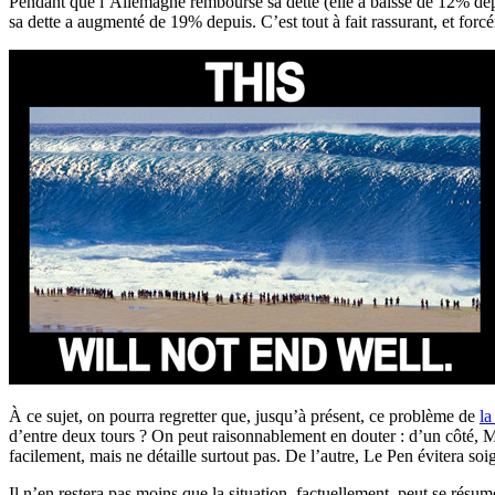
Pendant que l’Allemagne rembourse sa dette (elle a baissé de 12% depu
sa dette a augmenté de 19% depuis. C’est tout à fait rassurant, et forcé
À ce sujet, on pourra regretter que, jusqu’à présent, ce problème de
la
d’entre deux tours ? On peut raisonnablement en douter : d’un côté, 
facilement, mais ne détaille surtout pas. De l’autre, Le Pen évitera so
Il n’en restera pas moins que la situation, factuellement, peut se rés