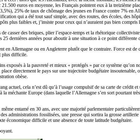
c 21.500 euros en moyenne, les Français pointent eux à la treizième pl
(3,5%), 25% de taux de chômage des jeunes en France contre 7% en Alle
nification qui a été tout sauf simple, avec des routes, des écoles, des hô
ôts plus faibles et, j’insiste pour ceux qui n’auraient pas bien compri
e casser des briques, plier l’espace-temps et la rhétorique collectiviste
 25 dernières années pour aboutir à une situation à ce point différente 
rient en Allemagne ou en Angleterre plutôt que le contraire. Force est d
plus difficile.
moins exposés à la pauvreté et mieux « protégés » par ce système qu’on 
place directement le pays sur une trajectoire budgétaire insoutenable, o
tration obèse.
on rang actuel, cela n’est dû qu’à l’usage compulsif de sa carte de créd
 à la méchante Europe (dans laquelle l’Allemagne s’en sort pourtant très 
même entamé en 30 ans, avec une majorité parlementaire particulièrement
des administrations fossilisées, une presse qui sortira la grosse artilleri
te économique difficile et une absence de toute latitude budgétaire.
boyant.