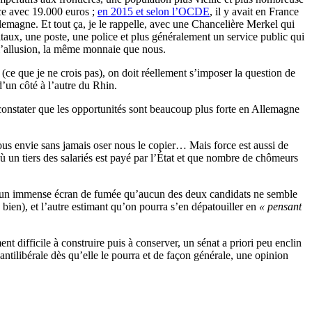
ace avec 19.000 euros ;
en 2015 et selon l’OCDE
, il y avait en France
magne. Et tout ça, je le rappelle, avec une Chancelière Merkel qui
pitaux, une poste, une police et plus généralement un service public qui
s l’allusion, la même monnaie que nous.
 (ce que je ne crois pas), on doit réellement s’imposer la question de
d’un côté à l’autre du Rhin.
e constater que les opportunités sont beaucoup plus forte en Allemagne
nous envie sans jamais oser nous le copier… Mais force est aussi de
ù un tiers des salariés est payé par l’État et que nombre de chômeurs
it et un immense écran de fumée qu’aucun des deux candidats ne semble
bien), et l’autre estimant qu’on pourra s’en dépatouiller en
« pensant
 difficile à construire puis à conserver, un sénat a priori peu enclin
e antilibérale dès qu’elle le pourra et de façon générale, une opinion