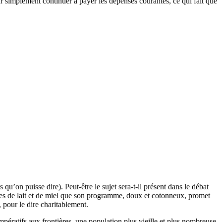
r simplement continuer à payer les dépenses courantes, ce qui fait que
 qu’on puisse dire). Peut-être le sujet sera-t-il présent dans le débat
ées de lait et de miel que son programme, doux et cotonneux, promet
, pour le dire charitablement.
mpératifs aux frontières, une population plus vieille et plus nombreuse