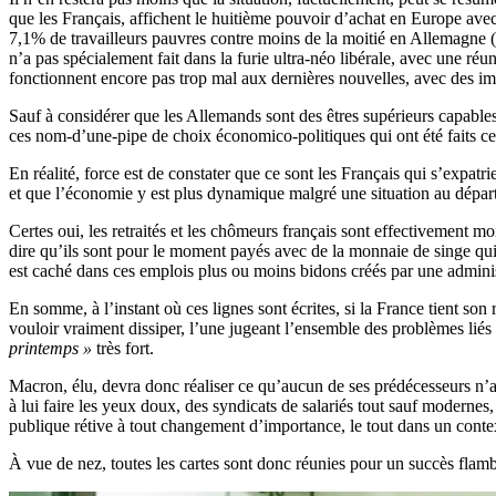
que les Français, affichent le huitième pouvoir d’achat en Europe ave
7,1% de travailleurs pauvres contre moins de la moitié en Allemagne 
n’a pas spécialement fait dans la furie ultra-néo libérale, avec une réu
fonctionnent encore pas trop mal aux dernières nouvelles, avec des imp
Sauf à considérer que les Allemands sont des êtres supérieurs capables d
ces nom-d’une-pipe de choix économico-politiques qui ont été faits ces
En réalité, force est de constater que ce sont les Français qui s’expat
et que l’économie y est plus dynamique malgré une situation au départ 
Certes oui, les retraités et les chômeurs français sont effectivement 
dire qu’ils sont pour le moment payés avec de la monnaie de singe qui 
est caché dans ces emplois plus ou moins bidons créés par une adminis
En somme, à l’instant où ces lignes sont écrites, si la France tient s
vouloir vraiment dissiper, l’une jugeant l’ensemble des problèmes liés
printemps »
très fort.
Macron, élu, devra donc réaliser ce qu’aucun de ses prédécesseurs n’a 
à lui faire les yeux doux, des syndicats de salariés tout sauf modernes, 
publique rétive à tout changement d’importance, le tout dans un contex
À vue de nez, toutes les cartes sont donc réunies pour un succès flam