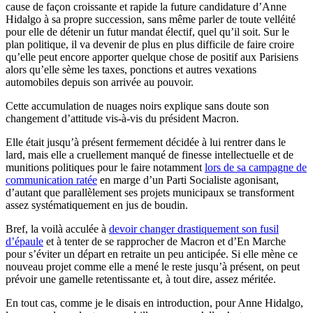
cause de façon croissante et rapide la future candidature d’Anne
Hidalgo à sa propre succession, sans même parler de toute velléité
pour elle de détenir un futur mandat électif, quel qu’il soit. Sur le
plan politique, il va devenir de plus en plus difficile de faire croire
qu’elle peut encore apporter quelque chose de positif aux Parisiens
alors qu’elle sème les taxes, ponctions et autres vexations
automobiles depuis son arrivée au pouvoir.
Cette accumulation de nuages noirs explique sans doute son
changement d’attitude vis-à-vis du président Macron.
Elle était jusqu’à présent fermement décidée à lui rentrer dans le
lard, mais elle a cruellement manqué de finesse intellectuelle et de
munitions politiques pour le faire notamment
lors de sa campagne de
communication ratée
en marge d’un Parti Socialiste agonisant,
d’autant que parallèlement ses projets municipaux se transforment
assez systématiquement en jus de boudin.
Bref, la voilà acculée à
devoir changer drastiquement son fusil
d’épaule
et à tenter de se rapprocher de Macron et d’En Marche
pour s’éviter un départ en retraite un peu anticipée. Si elle mène ce
nouveau projet comme elle a mené le reste jusqu’à présent, on peut
prévoir une gamelle retentissante et, à tout dire, assez méritée.
En tout cas, comme je le disais en introduction, pour Anne Hidalgo,