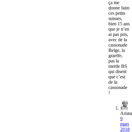
ça me
donne faim
ces petits
suisses,
bien 15 ans
que je n’en
ai pas pris,
avec de la
cassonade
Belge, la
graeffe,
pas la
merde BS
qui disent
que c’est
de la
cassonade
!
Arista
9
mars
2018