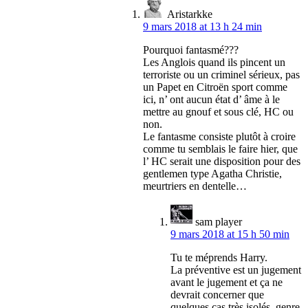
Aristarkke
9 mars 2018 at 13 h 24 min
Pourquoi fantasmé???
Les Anglois quand ils pincent un
terroriste ou un criminel sérieux, pas
un Papet en Citroën sport comme
ici, n’ ont aucun état d’ âme à le
mettre au gnouf et sous clé, HC ou
non.
Le fantasme consiste plutôt à croire
comme tu semblais le faire hier, que
l’ HC serait une disposition pour des
gentlemen type Agatha Christie,
meurtriers en dentelle…
sam player
9 mars 2018 at 15 h 50 min
Tu te méprends Harry.
La préventive est un jugement
avant le jugement et ça ne
devrait concerner que
quelques cas très isolés, genre