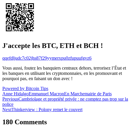
J'accepte les BTC, ETH et BCH !
qqefdljudc7c02jhs87f29yymerxpu0zfupuufgvz6
Vous aussi, foutez les banquiers centraux dehors, terrorisez l’État et
les banques en utilisant les cryptomonnaies, en les promouvant et
pourquoi pas, en faisant un don avec !
Powered by Bitcoin Tips
Anne Hidalgo
Emmanuel Macron
En Marche
mairie de Paris
Navigation
Previous
Cambriolage et propriété privée : ne comptez pas trop sur la
police
de
Next
Thinkerview : Polony remet le couvert
l’article
180 Comments