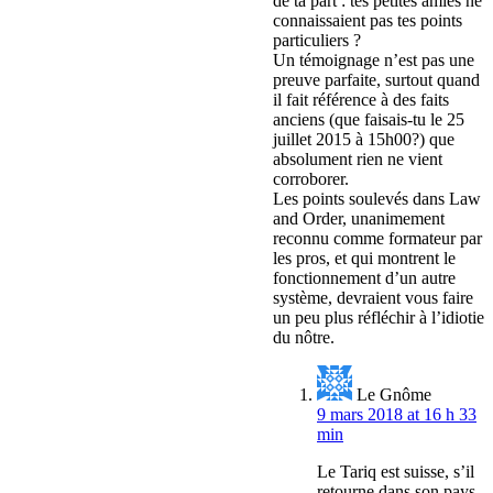
de ta part : tes petites amies ne
connaissaient pas tes points
particuliers ?
Un témoignage n’est pas une
preuve parfaite, surtout quand
il fait référence à des faits
anciens (que faisais-tu le 25
juillet 2015 à 15h00?) que
absolument rien ne vient
corroborer.
Les points soulevés dans Law
and Order, unanimement
reconnu comme formateur par
les pros, et qui montrent le
fonctionnement d’un autre
système, devraient vous faire
un peu plus réfléchir à l’idiotie
du nôtre.
Le Gnôme
9 mars 2018 at 16 h 33
min
Le Tariq est suisse, s’il
retourne dans son pays,