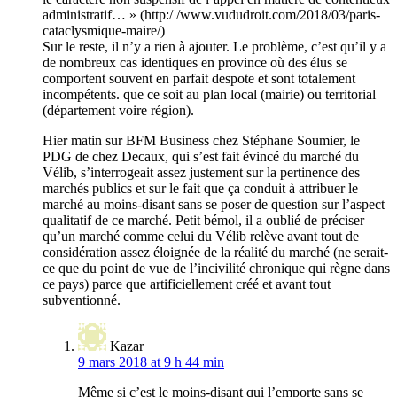
administratif… » (http:/ /www.vududroit.com/2018/03/paris-
cataclysmique-maire/)
Sur le reste, il n’y a rien à ajouter. Le problème, c’est qu’il y a
de nombreux cas identiques en province où des élus se
comportent souvent en parfait despote et sont totalement
incompétents. que ce soit au plan local (mairie) ou territorial
(département voire région).
Hier matin sur BFM Business chez Stéphane Soumier, le
PDG de chez Decaux, qui s’est fait évincé du marché du
Vélib, s’interrogeait assez justement sur la pertinence des
marchés publics et sur le fait que ça conduit à attribuer le
marché au moins-disant sans se poser de question sur l’aspect
qualitatif de ce marché. Petit bémol, il a oublié de préciser
qu’un marché comme celui du Vélib relève avant tout de
considération assez éloignée de la réalité du marché (ne serait-
ce que du point de vue de l’incivilité chronique qui règne dans
ce pays) parce que artificiellement créé et avant tout
subventionné.
Kazar
9 mars 2018 at 9 h 44 min
Même si c’est le moins-disant qui l’emporte sans se