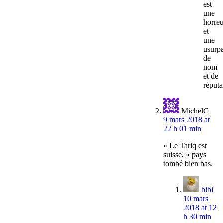
est
une
horreu
et
une
usurpa
de
nom
et de
réputa
MichelC
9 mars 2018 at
22 h 01 min
« Le Tariq est
suisse, » pays
tombé bien bas.
bibi
10 mars
2018 at 12
h 30 min