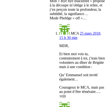
Mon « Bye bye Blackbird » proposé
à la découpe m’oblige à le relire, et
j’en perçois toute la profondeur, la
subtitlité, la signifiance…
Mode Pheldge « off »…
MCA
25 mars 2018,
15 h 30 min
MDR,
Et bien moi vois tu,
contrairement à toi, j’irais bien
volontiers au dîner de Brigitte
mais à une condition :
Qu’ Emmanuel soit invité
également…
Courageux le MCA, mais pas
au point d’être téméraire….
:o)))