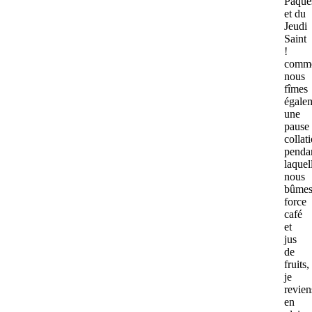
Pâque
et du
Jeudi
Saint
!
comm
nous
fîmes
égale
une
pause
collat
penda
laquel
nous
bûme
force
café
et
jus
de
fruits,
je
revien
en