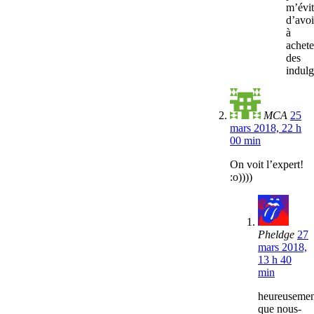
m’évit
d’avoi
à
achete
des
indul
MCA
25
mars 2018, 22 h
00 min
On voit l’expert!
:o))))
Pheldge
27
mars 2018,
13 h 40
min
heureusemen
que nous-