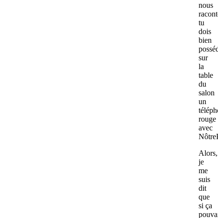
nous
racont
tu
dois
bien
possé
sur
la
table
du
salon
un
télép
rouge
avec
Nôtre
Alors,
je
me
suis
dit
que
si ça
pouva