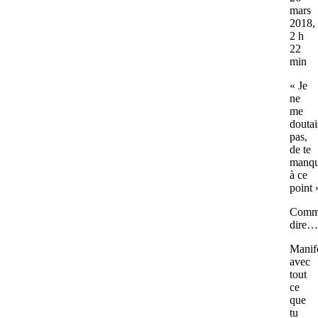
mars
2018,
2 h
22
min
« Je
ne
me
doutai
pas,
de te
manqu
à ce
point 
Comm
dire…
Manif
avec
tout
ce
que
tu