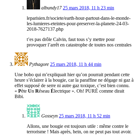
albundy17
25 mars 2018, 11 h 23 min
leparisien.fr/societe/earth-hour-partout-dans-le-monde-
les-lumieres-eteintes-pour-preserver-la-planete-24-03-
2018-7627137.php
t’es pas drôle Calvin, faut tous s’y mettre pour
provoquer l’arrêt en catastrophe de toutes nos centrales
Pythagore
25 mars 2018, 11 h 44 min
Une bobo qui m’expliquait hier qu’on pourrait pendant cette
heure s’éclairer à la bougie, car la paraffine ne dégage ni gaz à
effet supposé de serre ni autre gaz toxique, c’est bien connu.
«
P
ète
U
n
R
éseau
É
lectrique ». Oh! PURÉ comme dirait
Bibi.
Gosseyn
25 mars 2018, 11 h 52 min
Allons, une bougie est toujours utile : même contre le
terrorisme ! Mais après, hein, on ne peut pas tout avoir.