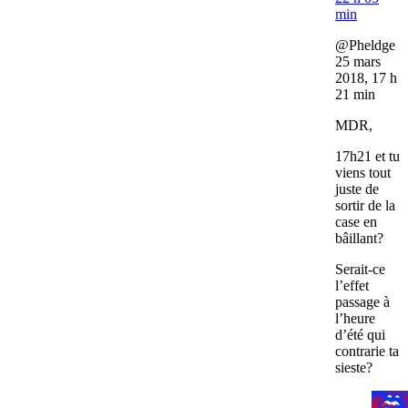
min
@Pheldge
25 mars
2018, 17 h
21 min
MDR,
17h21 et tu
viens tout
juste de
sortir de la
case en
bâillant?
Serait-ce
l’effet
passage à
l’heure
d’été qui
contrarie ta
sieste?