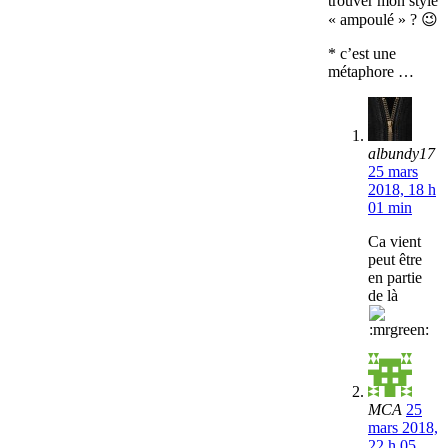
trouver mon style
« ampoulé » ? 😉
* c’est une
métaphore …
albundy17
25 mars
2018, 18 h
01 min
Ca vient
peut être
en partie
de là
MCA
25
mars 2018,
22 h 05