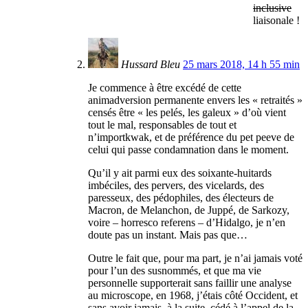
inclusive
liaisonale !
Hussard Bleu
25 mars 2018, 14 h 55 min
Je commence à être excédé de cette
animadversion permanente envers les « retraités »
censés être « les pelés, les galeux » d’où vient
tout le mal, responsables de tout et
n’importkwak, et de préférence du pet peeve de
celui qui passe condamnation dans le moment.
Qu’il y ait parmi eux des soixante-huitards
imbéciles, des pervers, des vicelards, des
paresseux, des pédophiles, des électeurs de
Macron, de Melanchon, de Juppé, de Sarkozy,
voire – horresco referens – d’Hidalgo, je n’en
doute pas un instant. Mais pas que…
Outre le fait que, pour ma part, je n’ai jamais voté
pour l’un des susnommés, et que ma vie
personnelle supporterait sans faillir une analyse
au microscope, en 1968, j’étais côté Occident, et
sans avoir jamais, à la suite, cédé à l’appel de la