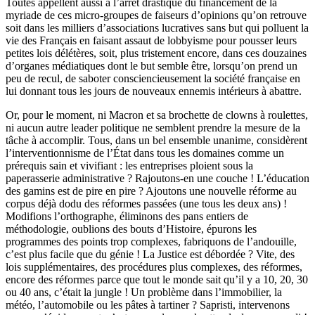
Toutes appellent aussi à l’arrêt drastique du financement de la
myriade de ces micro-groupes de faiseurs d’opinions qu’on retrouve
soit dans les milliers d’associations lucratives sans but qui polluent la
vie des Français en faisant assaut de lobbyisme pour pousser leurs
petites lois délétères, soit, plus tristement encore, dans ces douzaines
d’organes médiatiques dont le but semble être, lorsqu’on prend un
peu de recul, de saboter consciencieusement la société française en
lui donnant tous les jours de nouveaux ennemis intérieurs à abattre.
Or, pour le moment, ni Macron et sa brochette de clowns à roulettes,
ni aucun autre leader politique ne semblent prendre la mesure de la
tâche à accomplir. Tous, dans un bel ensemble unanime, considèrent
l’interventionnisme de l’État dans tous les domaines comme un
prérequis sain et vivifiant : les entreprises ploient sous la
paperasserie administrative ? Rajoutons-en une couche ! L’éducation
des gamins est de pire en pire ? Ajoutons une nouvelle réforme au
corpus déjà dodu des réformes passées (une tous les deux ans) !
Modifions l’orthographe, éliminons des pans entiers de
méthodologie, oublions des bouts d’Histoire, épurons les
programmes des points trop complexes, fabriquons de l’andouille,
c’est plus facile que du génie ! La Justice est débordée ? Vite, des
lois supplémentaires, des procédures plus complexes, des réformes,
encore des réformes parce que tout le monde sait qu’il y a 10, 20, 30
ou 40 ans, c’était la jungle ! Un problème dans l’immobilier, la
météo, l’automobile ou les pâtes à tartiner ? Sapristi, intervenons