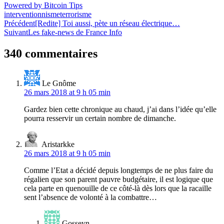
Powered by Bitcoin Tips
interventionnisme
terrorisme
Navigation
Précédent
[Redite] Toi aussi, pète un réseau électrique…
Suivant
Les fake-news de France Info
de
l’article
340 commentaires
Le Gnôme
26 mars 2018 at 9 h 05 min
Gardez bien cette chronique au chaud, j’ai dans l’idée qu’elle
pourra resservir un certain nombre de dimanche.
Aristarkke
26 mars 2018 at 9 h 05 min
Comme l’Etat a décidé depuis longtemps de ne plus faire du
régalien que son parent pauvre budgétaire, il est logique que
cela parte en quenouille de ce côté-là dès lors que la racaille
sent l’absence de volonté à la combattre…
Gosseyn