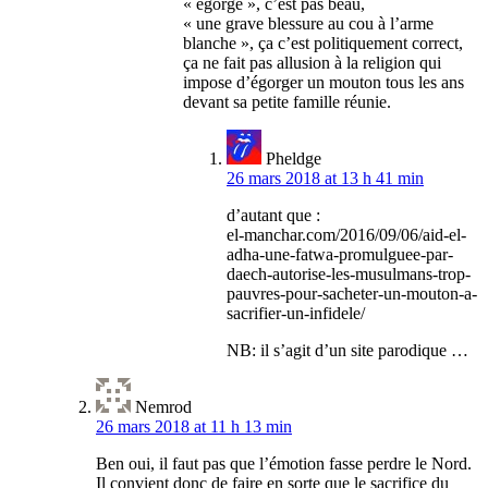
« égorgé », c’est pas beau,
« une grave blessure au cou à l’arme
blanche », ça c’est politiquement correct,
ça ne fait pas allusion à la religion qui
impose d’égorger un mouton tous les ans
devant sa petite famille réunie.
Pheldge
26 mars 2018 at 13 h 41 min
d’autant que :
el-manchar.com/2016/09/06/aid-el-
adha-une-fatwa-promulguee-par-
daech-autorise-les-musulmans-trop-
pauvres-pour-sacheter-un-mouton-a-
sacrifier-un-infidele/
NB: il s’agit d’un site parodique …
Nemrod
26 mars 2018 at 11 h 13 min
Ben oui, il faut pas que l’émotion fasse perdre le Nord.
Il convient donc de faire en sorte que le sacrifice du