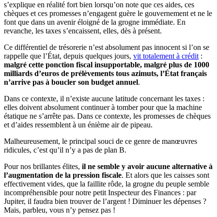
s’explique en réalité fort bien lorsqu’on note que ces aides, ces
chèques et ces promesses n’engagent guère le gouvernement et ne le
font que dans un avenir éloigné de la grogne immédiate. En
revanche, les taxes s’encaissent, elles, dès à présent.
Ce différentiel de trésorerie n’est absolument pas innocent si l’on se
rappelle que l’État, depuis quelques jours,
vit totalement à crédit
:
malgré cette ponction fiscal insupportable, malgré plus de 1000
milliards d’euros de prélèvements tous azimuts, l’État français
n’arrive pas à boucler son budget annuel
.
Dans ce contexte, il n’existe aucune latitude concernant les taxes :
elles doivent absolument continuer à tomber pour que la machine
étatique ne s’arrête pas. Dans ce contexte, les promesses de chèques
et d’aides ressemblent à un énième air de pipeau.
Malheureusement, le principal souci de ce genre de manœuvres
ridicules, c’est qu’il n’y a pas de plan B.
Pour nos brillantes élites,
il ne semble y avoir aucune alternative à
l’augmentation de la pression fiscale
. Et alors que les caisses sont
effectivement vides, que la faillite rôde, la grogne du peuple semble
incompréhensible pour notre petit Inspecteur des Finances : par
Jupiter, il faudra bien trouver de l’argent ! Diminuer les dépenses ?
Mais, parbleu, vous n’y pensez pas !