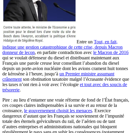
Entre un
Tout, en fait,
indique une gestion catastrophique de cette crise, depuis Macron
donneur de leçon
, en parfaite contradiction avec
le Macron de 2016
qui se voulait défenseur du diesel et distribuant maintenant aux
Français une parole creuse leur conseillant l’abandon du diesel
depuis un porte-avion nucléaire dont les avions crament huit tonnes
de kérosène à l’heure, jusqu’à
un Premier ministre assumant
crânement
son obstination taxatoire malgré l’écrasante évidence que
les taxes n’ont rien à voir avec l’écologie
et tout avec des soucis de
trésorerie
.
Pire : au lieu d’entamer une vraie réforme de fond de l’État français,
ces coupes claires indispensables à sa survie et au retour de la
croissance,
le gouvernement choisit les menaces
. Exercice
dangereux d’autant que les Français se souviennent de l’impunité
totale des éternels gréviculteurs du rail, de l’aérien ou de tant
d’autres entreprises et administrations nationales qui bloquent
régulièrement le pays sans en subir les conséquences (notamment