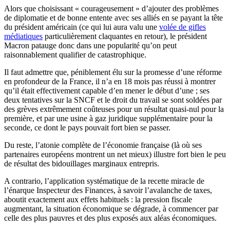
Alors que choisissant « courageusement » d’ajouter des problèmes
de diplomatie et de bonne entente avec ses alliés en se payant la tête
du président américain (ce qui lui aura valu une
volée de gifles
médiatiques
particulièrement claquantes en retour), le président
Macron patauge donc dans une popularité qu’on peut
raisonnablement qualifier de catastrophique.
Il faut admettre que, péniblement élu sur la promesse d’une réforme
en profondeur de la France, il n’a en 18 mois pas réussi à montrer
qu’il était effectivement capable d’en mener le début d’une ; ses
deux tentatives sur la SNCF et le droit du travail se sont soldées par
des grèves extrêmement coûteuses pour un résultat quasi-nul pour la
première, et par une usine à gaz juridique supplémentaire pour la
seconde, ce dont le pays pouvait fort bien se passer.
Du reste, l’atonie complète de l’économie française (là où ses
partenaires européens montrent un net mieux) illustre fort bien le peu
de résultat des bidouillages marginaux entrepris.
A contrario, l’application systématique de la recette miracle de
l’énarque Inspecteur des Finances, à savoir l’avalanche de taxes,
aboutit exactement aux effets habituels : la pression fiscale
augmentant, la situation économique se dégrade, à commencer par
celle des plus pauvres et des plus exposés aux aléas économiques.