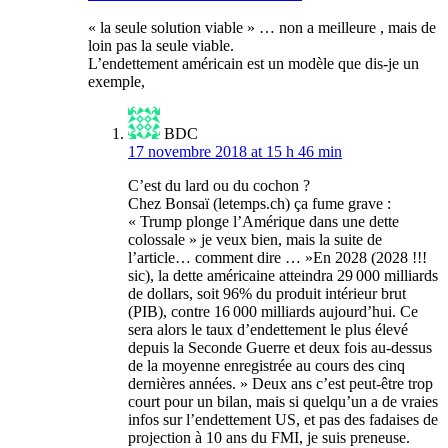
« la seule solution viable » … non a meilleure , mais de
loin pas la seule viable.
L’endettement américain est un modèle que dis-je un
exemple,
BDC
17 novembre 2018 at 15 h 46 min
C’est du lard ou du cochon ?
Chez Bonsaï (letemps.ch) ça fume grave :
« Trump plonge l’Amérique dans une dette
colossale » je veux bien, mais la suite de
l’article… comment dire … »En 2028 (2028 !!!
sic), la dette américaine atteindra 29 000 milliards
de dollars, soit 96% du produit intérieur brut
(PIB), contre 16 000 milliards aujourd’hui. Ce
sera alors le taux d’endettement le plus élevé
depuis la Seconde Guerre et deux fois au-dessus
de la moyenne enregistrée au cours des cinq
dernières années. » Deux ans c’est peut-être trop
court pour un bilan, mais si quelqu’un a de vraies
infos sur l’endettement US, et pas des fadaises de
projection à 10 ans du FMI, je suis preneuse.