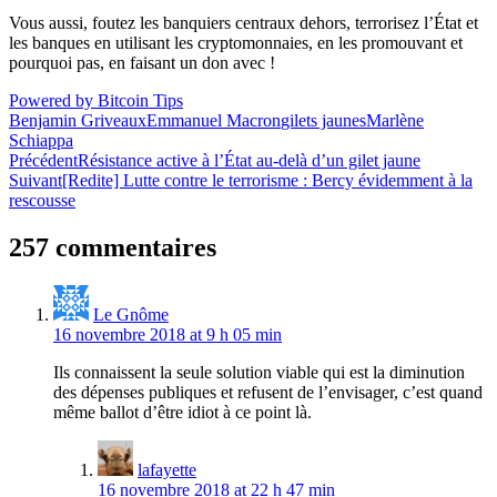
Vous aussi, foutez les banquiers centraux dehors, terrorisez l’État et
les banques en utilisant les cryptomonnaies, en les promouvant et
pourquoi pas, en faisant un don avec !
Powered by Bitcoin Tips
Benjamin Griveaux
Emmanuel Macron
gilets jaunes
Marlène
Schiappa
Navigation
Précédent
Résistance active à l’État au-delà d’un gilet jaune
Suivant
[Redite] Lutte contre le terrorisme : Bercy évidemment à la
de
rescousse
l’article
257 commentaires
Le Gnôme
16 novembre 2018 at 9 h 05 min
Ils connaissent la seule solution viable qui est la diminution
des dépenses publiques et refusent de l’envisager, c’est quand
même ballot d’être idiot à ce point là.
lafayette
16 novembre 2018 at 22 h 47 min