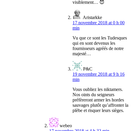
visiblement… 😈
Aristarkke
17 novembre 2018 at 0 h 00
min
Vu que ce sont les Tudesques
qui en sont devenus les
fournisseurs agréés de notre
majesté…
P&C
19 novembre 2018 at 9 h 16
min
Vous oubliez les niktamers.
Nos oints du seigneurs
préfèreront armer les hordes
sauvages plutôt qu’affronter la
plèbe et risquer leurs sièges.
webeo
17 novembre 2018 at 4 h 32 min