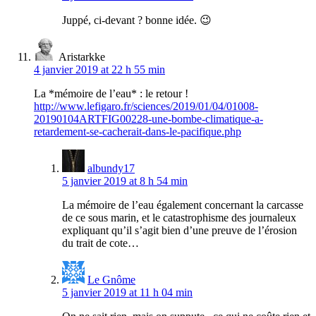
Juppé, ci-devant ? bonne idée. 😉
Aristarkke
4 janvier 2019 at 22 h 55 min
La *mémoire de l’eau* : le retour !
http://www.lefigaro.fr/sciences/2019/01/04/01008-
20190104ARTFIG00228-une-bombe-climatique-a-
retardement-se-cacherait-dans-le-pacifique.php
albundy17
5 janvier 2019 at 8 h 54 min
La mémoire de l’eau également concernant la carcasse
de ce sous marin, et le catastrophisme des journaleux
expliquant qu’il s’agit bien d’une preuve de l’érosion
du trait de cote…
Le Gnôme
5 janvier 2019 at 11 h 04 min