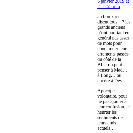
5 janvier 2019 at
21 h 55 min
ah bon ? « ils
disent tous » ? les
grands anciens
n’ont pourtant en
général pas assez
de mots pour
condamner leurs
errements passés
du côté de la
BI… on peut
penser à Mad…,
à Long… ou
encore à Dev…
Apocope
volontaire, pour
ne pas ajouter à
leur confusion, et
heurter les
sentiments de
leurs amis
actuels…