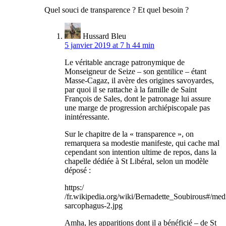
Quel souci de transparence ? Et quel besoin ?
Hussard Bleu
5 janvier 2019 at 7 h 44 min
Le véritable ancrage patronymique de
Monseigneur de Seize – son gentilice – étant
Masse-Cagaz, il avère des origines savoyardes,
par quoi il se rattache à la famille de Saint
François de Sales, dont le patronage lui assure
une marge de progression archiépiscopale pas
inintéressante.
Sur le chapitre de la « transparence », on
remarquera sa modestie manifeste, qui cache mal
cependant son intention ultime de repos, dans la
chapelle dédiée à St Libéral, selon un modèle
déposé :
https:/
/fr.wikipedia.org/wiki/Bernadette_Soubirous#/med
sarcophagus-2.jpg
Amha, les apparitions dont il a bénéficié – de St