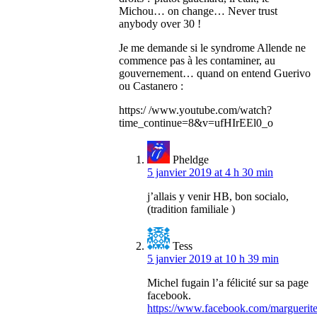
Michou… on change… Never trust
anybody over 30 !
Je me demande si le syndrome Allende ne
commence pas à les contaminer, au
gouvernement… quand on entend Guerivo
ou Castanero :
https:/ /www.youtube.com/watch?
time_continue=8&v=ufHIrEEl0_o
Pheldge
5 janvier 2019 at 4 h 30 min
j’allais y venir HB, bon socialo,
(tradition familiale )
Tess
5 janvier 2019 at 10 h 39 min
Michel fugain l’a félicité sur sa page
facebook.
https://www.facebook.com/margueritel