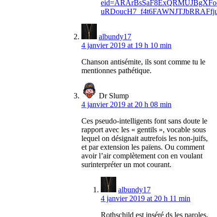
eid=ARArBsSaF8ExQRMUJBgXFod
uRDoucH7_f4t6FAWNJTJbRRAFfju
albundy17
4 janvier 2019 at 19 h 10 min
Chanson antisémite, ils sont comme tu le
mentionnes pathétique.
Dr Slump
4 janvier 2019 at 20 h 08 min
Ces pseudo-intelligents font sans doute le
rapport avec les « gentils », vocable sous
lequel on désignait autrefois les non-juifs,
et par extension les païens. Ou comment
avoir l’air complètement con en voulant
surinterpréter un mot courant.
albundy17
4 janvier 2019 at 20 h 11 min
Rothschild est inséré ds les paroles,