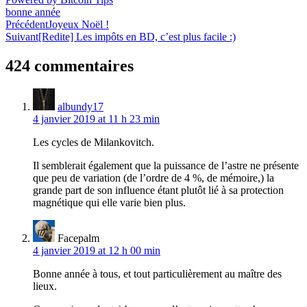
bonne année
Navigation
Précédent
Joyeux Noël !
Suivant
[Redite] Les impôts en BD, c’est plus facile :)
de
l’article
424 commentaires
albundy17
4 janvier 2019 at 11 h 23 min
Les cycles de Milankovitch.
Il semblerait également que la puissance de l’astre ne présente
que peu de variation (de l’ordre de 4 %, de mémoire,) la
grande part de son influence étant plutôt lié à sa protection
magnétique qui elle varie bien plus.
Facepalm
4 janvier 2019 at 12 h 00 min
Bonne année à tous, et tout particulièrement au maître des
lieux.