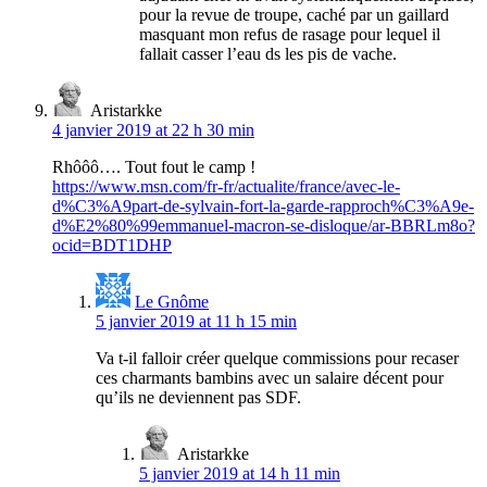
pour la revue de troupe, caché par un gaillard
masquant mon refus de rasage pour lequel il
fallait casser l’eau ds les pis de vache.
Aristarkke
4 janvier 2019 at 22 h 30 min
Rhôôô…. Tout fout le camp !
https://www.msn.com/fr-fr/actualite/france/avec-le-
d%C3%A9part-de-sylvain-fort-la-garde-rapproch%C3%A9e-
d%E2%80%99emmanuel-macron-se-disloque/ar-BBRLm8o?
ocid=BDT1DHP
Le Gnôme
5 janvier 2019 at 11 h 15 min
Va t-il falloir créer quelque commissions pour recaser
ces charmants bambins avec un salaire décent pour
qu’ils ne deviennent pas SDF.
Aristarkke
5 janvier 2019 at 14 h 11 min