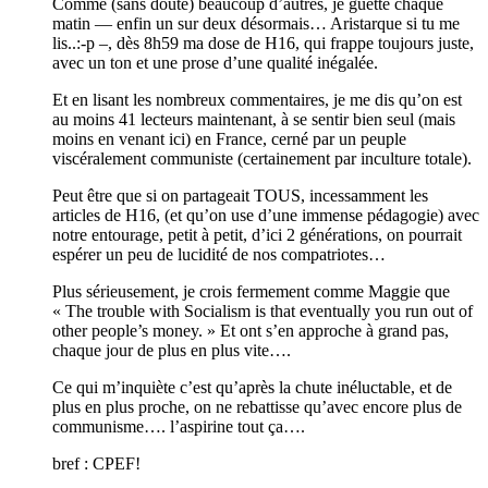
Comme (sans doute) beaucoup d’autres, je guette chaque
matin — enfin un sur deux désormais… Aristarque si tu me
lis..:-p –, dès 8h59 ma dose de H16, qui frappe toujours juste,
avec un ton et une prose d’une qualité inégalée.
Et en lisant les nombreux commentaires, je me dis qu’on est
au moins 41 lecteurs maintenant, à se sentir bien seul (mais
moins en venant ici) en France, cerné par un peuple
viscéralement communiste (certainement par inculture totale).
Peut être que si on partageait TOUS, incessamment les
articles de H16, (et qu’on use d’une immense pédagogie) avec
notre entourage, petit à petit, d’ici 2 générations, on pourrait
espérer un peu de lucidité de nos compatriotes…
Plus sérieusement, je crois fermement comme Maggie que
« The trouble with Socialism is that eventually you run out of
other people’s money. » Et ont s’en approche à grand pas,
chaque jour de plus en plus vite….
Ce qui m’inquiète c’est qu’après la chute inéluctable, et de
plus en plus proche, on ne rebattisse qu’avec encore plus de
communisme…. l’aspirine tout ça….
bref : CPEF!