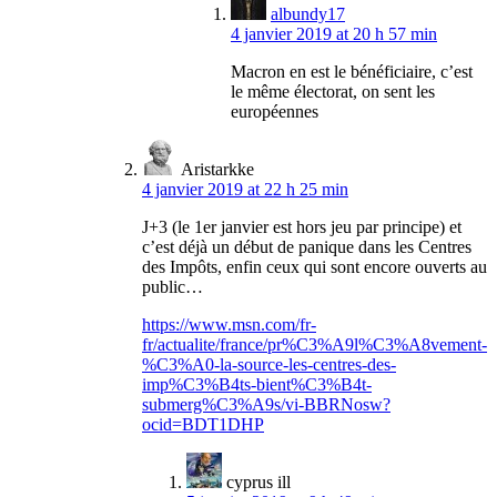
albundy17
4 janvier 2019 at 20 h 57 min
Macron en est le bénéficiaire, c’est
le même électorat, on sent les
européennes
Aristarkke
4 janvier 2019 at 22 h 25 min
J+3 (le 1er janvier est hors jeu par principe) et
c’est déjà un début de panique dans les Centres
des Impôts, enfin ceux qui sont encore ouverts au
public…
https://www.msn.com/fr-
fr/actualite/france/pr%C3%A9l%C3%A8vement-
%C3%A0-la-source-les-centres-des-
imp%C3%B4ts-bient%C3%B4t-
submerg%C3%A9s/vi-BBRNosw?
ocid=BDT1DHP
cyprus ill