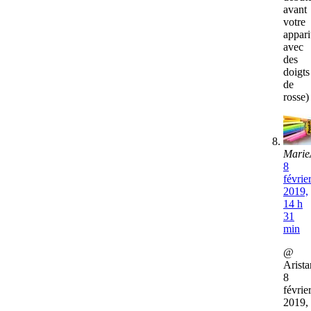
avant
votre
appari
avec
des
doigts
de
rosse)
Marie
8
févrie
2019,
14 h
31
min
@
Arista
8
févrie
2019,