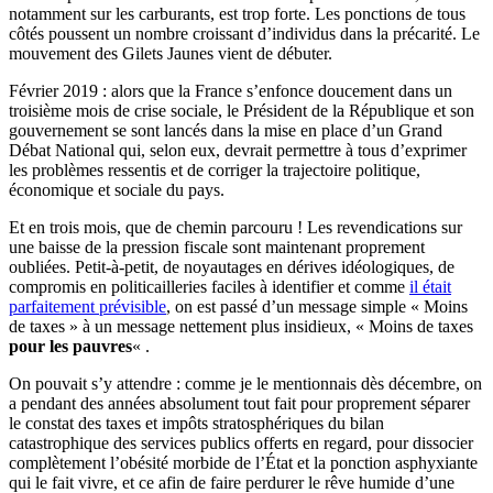
notamment sur les carburants, est trop forte. Les ponctions de tous
côtés poussent un nombre croissant d’individus dans la précarité. Le
mouvement des Gilets Jaunes vient de débuter.
Février 2019 : alors que la France s’enfonce doucement dans un
troisième mois de crise sociale, le Président de la République et son
gouvernement se sont lancés dans la mise en place d’un Grand
Débat National qui, selon eux, devrait permettre à tous d’exprimer
les problèmes ressentis et de corriger la trajectoire politique,
économique et sociale du pays.
Et en trois mois, que de chemin parcouru ! Les revendications sur
une baisse de la pression fiscale sont maintenant proprement
oubliées. Petit-à-petit, de noyautages en dérives idéologiques, de
compromis en politicailleries faciles à identifier et comme
il était
parfaitement prévisible
, on est passé d’un message simple « Moins
de taxes » à un message nettement plus insidieux, « Moins de taxes
pour les pauvres
« .
On pouvait s’y attendre : comme je le mentionnais dès décembre, on
a pendant des années absolument tout fait pour proprement séparer
le constat des taxes et impôts stratosphériques du bilan
catastrophique des services publics offerts en regard, pour dissocier
complètement l’obésité morbide de l’État et la ponction asphyxiante
qui le fait vivre, et ce afin de faire perdurer le rêve humide d’une