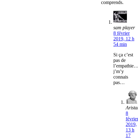
comprends.
sam player
8 février
2019, 12 h
54 min
Si ça c’est
pas de
l’empathie
j’m’y
connais
pas…
Arista
8
févrie
2019,
13 h
17