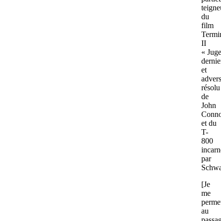
teigne
du
film
Termi
II
« Jug
dernie
et
advers
résolu
de
John
Conno
et du
T-
800
incarn
par
Schwa
[Je
me
permet
au
passag