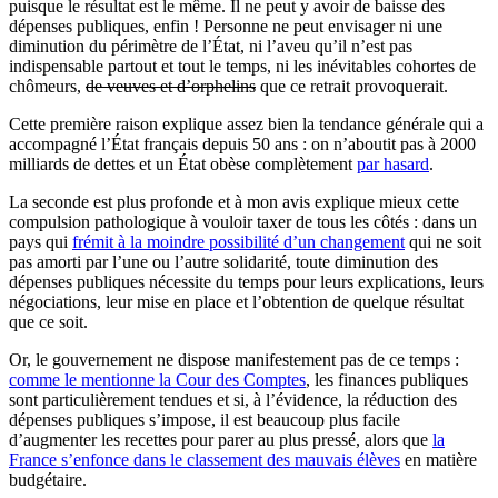
puisque le résultat est le même. Il ne peut y avoir de baisse des
dépenses publiques, enfin ! Personne ne peut envisager ni une
diminution du périmètre de l’État, ni l’aveu qu’il n’est pas
indispensable partout et tout le temps, ni les inévitables cohortes de
chômeurs,
de veuves et d’orphelins
que ce retrait provoquerait.
Cette première raison explique assez bien la tendance générale qui a
accompagné l’État français depuis 50 ans : on n’aboutit pas à 2000
milliards de dettes et un État obèse complètement
par hasard
.
La seconde est plus profonde et à mon avis explique mieux cette
compulsion pathologique à vouloir taxer de tous les côtés : dans un
pays qui
frémit à la moindre possibilité d’un changement
qui ne soit
pas amorti par l’une ou l’autre solidarité, toute diminution des
dépenses publiques nécessite du temps pour leurs explications, leurs
négociations, leur mise en place et l’obtention de quelque résultat
que ce soit.
Or, le gouvernement ne dispose manifestement pas de ce temps :
comme le mentionne la Cour des Comptes
, les finances publiques
sont particulièrement tendues et si, à l’évidence, la réduction des
dépenses publiques s’impose, il est beaucoup plus facile
d’augmenter les recettes pour parer au plus pressé, alors que
la
France s’enfonce dans le classement des mauvais élèves
en matière
budgétaire.