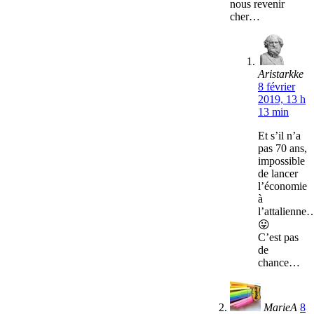
nous revenir
cher…
Aristarkke
8 février
2019, 13 h
13 min
Et s’il n’a
pas 70 ans,
impossible
de lancer
l’économie
à
l’attalienne
😛
C’est pas
de
chance…
MarieA
8