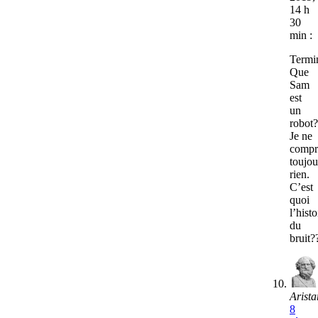
14 h
30
min :
Termi
Que
Sam
est
un
robot?
Je ne
compr
toujou
rien.
C’est
quoi
l’histo
du
bruit?
Arista
8