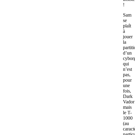
!
Sam
se
plaît
à
jouer
la
partit
d’un
cybor
qui
n’est
pas,
pour
une
fois,
Dark
Vador
mais
le T-
1000
(au
caract
partic