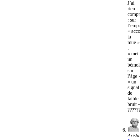
J’ai
rien
compr
: sur
l’empa
« acc
ta
mue »
,
« met
un
bémol
sur
l’âge 
« un
signal
de
faible
bruit 
?????
Arista