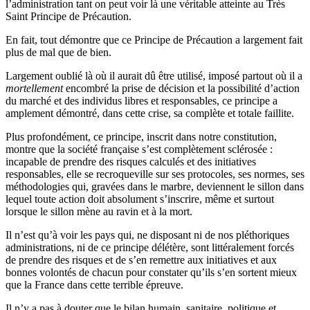
l’administration tant on peut voir là une véritable atteinte au Très
Saint Principe de Précaution.
En fait, tout démontre que ce Principe de Précaution a largement fait
plus de mal que de bien.
Largement oublié là où il aurait dû être utilisé, imposé partout où il a
mortellement
encombré la prise de décision et la possibilité d’action
du marché et des individus libres et responsables, ce principe a
amplement démontré, dans cette crise, sa complète et totale faillite.
Plus profondément, ce principe, inscrit dans notre constitution,
montre que la société française s’est complètement sclérosée :
incapable de prendre des risques calculés et des initiatives
responsables, elle se recroqueville sur ses protocoles, ses normes, ses
méthodologies qui, gravées dans le marbre, deviennent le sillon dans
lequel toute action doit absolument s’inscrire, même et surtout
lorsque le sillon mène au ravin et à la mort.
Il n’est qu’à voir les pays qui, ne disposant ni de nos pléthoriques
administrations, ni de ce principe délétère, sont littéralement forcés
de prendre des risques et de s’en remettre aux initiatives et aux
bonnes volontés de chacun pour constater qu’ils s’en sortent mieux
que la France dans cette terrible épreuve.
Il n’y a pas à douter que le bilan humain, sanitaire, politique et