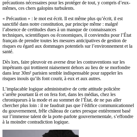
précautions nécessaires pour les protéger de tout, y compris d’eux-
mêmes, ces chers galopins turbulents.
« Précaution » : le mot est écrit. Il est même plus qu’écrit, il est
sanctifié dans notre constitution, par principe même : malgré
l’absence de certitudes dues à un manque de connaissances
techniques, scientifiques ou économiques, il conviendra pour l’État
français de prendre toutes les mesures anticipatives de gestion de
risques eu égard aux dommages potentiels sur l’environnement et la
santé.
Dès lors, faire pleuvoir en averse drue les contraventions sur les
impétrants qui trottinent niaisement dehors au lieu de se morfondre
dans leur 30m² parisien semble indispensable pour rappeler les
risques inouïs qu’ils font courir, à eux et aux autres.
L’implacable logique administrative de cette attitude policière
s’arrête pourtant là et on fera fort, dans les médias, chez les
chroniqueurs à la mode et au sommet de l’État, de ne pas aller
chercher plus loin : il ne faudrait pas que l’édifice communicationnel
du gouvernement, frêle château de cartes presque entièrement basé
sur l’immense talent de la porte-parlote gouvernementale, s’effondre
à la moindre contradiction logique.