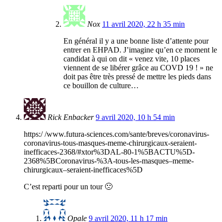
Nox
11 avril 2020, 22 h 35 min
En général il y a une bonne liste d’attente pour
entrer en EHPAD. J’imagine qu’en ce moment le
candidat à qui on dit « venez vite, 10 places
viennent de se libérer grâce au COVD 19 ! » ne
doit pas être très pressé de mettre les pieds dans
ce bouillon de culture…
Rick Enbacker
9 avril 2020, 10 h 54 min
https:/ /www.futura-sciences.com/sante/breves/coronavirus-
coronavirus-tous-masques-meme-chirurgicaux-seraient-
inefficaces-2368/#xtor%3DAL-80-1%5BACTU%5D-
2368%5BCoronavirus-%3A-tous-les-masques–meme-
chirurgicaux–seraient-inefficaces%5D
C’est reparti pour un tour 🙁
Opale
9 avril 2020, 11 h 17 min