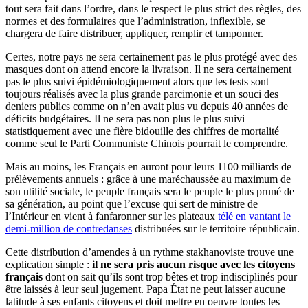
tout sera fait dans l’ordre, dans le respect le plus strict des règles, des
normes et des formulaires que l’administration, inflexible, se
chargera de faire distribuer, appliquer, remplir et tamponner.
Certes, notre pays ne sera certainement pas le plus protégé avec des
masques dont on attend encore la livraison. Il ne sera certainement
pas le plus suivi épidémiologiquement alors que les tests sont
toujours réalisés avec la plus grande parcimonie et un souci des
deniers publics comme on n’en avait plus vu depuis 40 années de
déficits budgétaires. Il ne sera pas non plus le plus suivi
statistiquement avec une fière bidouille des chiffres de mortalité
comme seul le Parti Communiste Chinois pourrait le comprendre.
Mais au moins, les Français en auront pour leurs 1100 milliards de
prélèvements annuels : grâce à une maréchaussée au maximum de
son utilité sociale, le peuple français sera le peuple le plus pruné de
sa génération, au point que l’excuse qui sert de ministre de
l’Intérieur en vient à fanfaronner sur les plateaux
télé en vantant le
demi-million de contredanses
distribuées sur le territoire républicain.
Cette distribution d’amendes à un rythme stakhanoviste trouve une
explication simple :
il ne sera pris aucun risque avec les citoyens
français
dont on sait qu’ils sont trop bêtes et trop indisciplinés pour
être laissés à leur seul jugement. Papa État ne peut laisser aucune
latitude à ses enfants citoyens et doit mettre en oeuvre toutes les