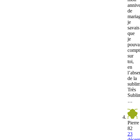
annive
de
maria
je
savais
que
je
pouva
compt
sur
toi,
en
l’abse
de la
subli
Très
Subli
…
Pierre
82
23
décem