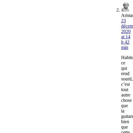
Arista
23
décem
2020
at 14
h 42
min
Habitu
ce
qui
rend
sourd,
c’est
tout
autre
chose
que
la
guitar
bien
que
cette