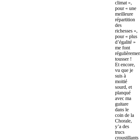
climat »,
pour « une
meilleure
répartition
des
richesses »,
pour « plus
d’égalité »
me font
régulièremen
tousser !
Et encore,
vu que je
suis à
moitié
sourd, et
planqué
avec ma
guitare
dans le
coin de la
Chorale,
y’a des
trucs
croustillants