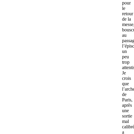
pour
le
retour
de la
messe
bousc
au
passa
l’épis
un
peu
trop
attenti
Je
crois
que
l’arc
de
Paris,
après
une
sortie
mal
calibr
a