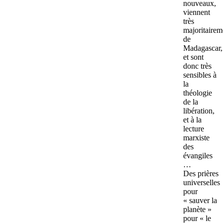
nouveaux,
viennent
très
majoritairem
de
Madagascar,
et sont
donc très
sensibles à
la
théologie
de la
libération,
et à la
lecture
marxiste
des
évangiles
…
Des prières
universelles
pour
« sauver la
planète »
pour « le