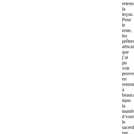
retenu
la
leçon.
Pour
le
reste,
les
prêtre
africa
que
j’ai
pu
voir
peuve
en
remon
à
beauc
dans
la
maniè
d’exer
le
sacerd
par