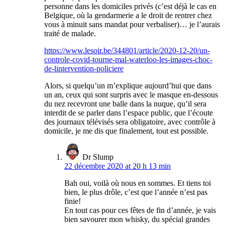
personne dans les domiciles privés (c’est déjà le cas en
Belgique, où la gendarmerie a le droit de rentrer chez
vous à minuit sans mandat pour verbaliser)… je l’aurais
traité de malade.
https://www.lesoir.be/344801/article/2020-12-20/un-
controle-covid-tourne-mal-waterloo-les-images-choc-
de-lintervention-policiere
Alors, si quelqu’un m’explique aujourd’hui que dans
un an, ceux qui sont surpris avec le masque en-dessous
du nez recevront une balle dans la nuque, qu’il sera
interdit de se parler dans l’espace public, que l’écoute
des journaux télévisés sera obligatoire, avec contrôle à
domicile, je me dis que finalement, tout est possible.
Dr Slump
22 décembre 2020 at 20 h 13 min
Bah oui, voilà où nous en sommes. Et tiens toi
bien, le plus drôle, c’est que l’année n’est pas
finie!
En tout cas pour ces fêtes de fin d’année, je vais
bien savourer mon whisky, du spécial grandes