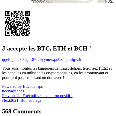
J'accepte les BTC, ETH et BCH !
qqefdljudc7c02jhs87f29yymerxpu0zfupuufgvz6
Vous aussi, foutez les banquiers centraux dehors, terrorisez l’État et
les banques en utilisant les cryptomonnaies, en les promouvant et
pourquoi pas, en faisant un don avec !
Powered by Bitcoin Tips
noël
vacances
Navigation
Previous
Un Exécutif vraiment trop positif !
Next
2021. Bon courage.
de
l’article
568 Comments