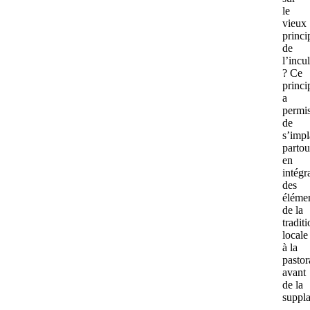
le
vieux
princi
de
l’incu
? Ce
princi
a
permi
de
s’impl
partou
en
intégr
des
éléme
de la
tradit
locale
à la
pastor
avant
de la
suppla