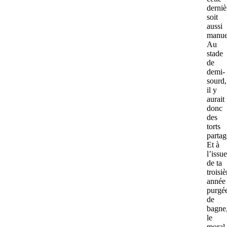
derniè
soit
aussi
manue
Au
stade
de
demi-
sourd,
il y
aurait
donc
des
torts
parta
Et à
l’issue
de ta
troisi
année
purgé
de
bagne
le
moral