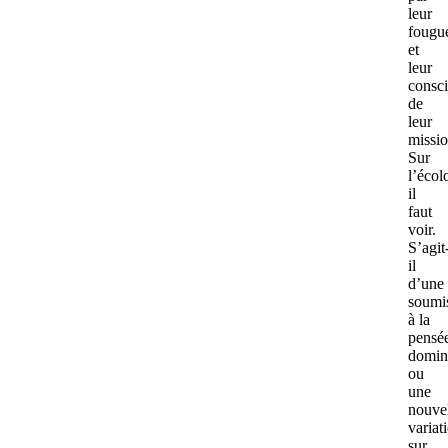
leur
fougu
et
leur
consc
de
leur
missio
Sur
l’écol
il
faut
voir.
S’agit
il
d’une
soumi
à la
pensé
domin
ou
une
nouve
variat
sur