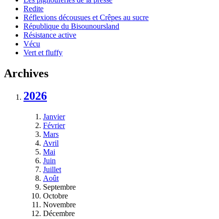
Redite
Réflexions décousues et Crêpes au sucre
République du Bisounoursland
Résistance active
Vécu
Vert et fluffy
Archives
2026
Janvier
Février
Mars
Avril
Mai
Juin
Juillet
Août
Septembre
Octobre
Novembre
Décembre