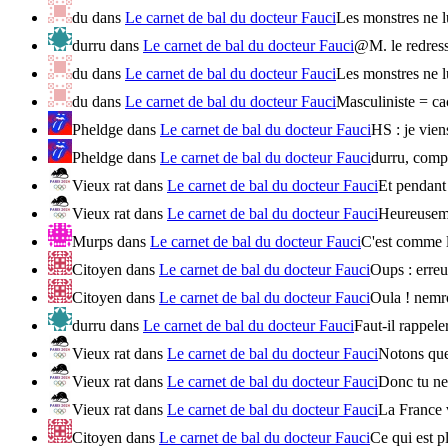
du
dans
Le carnet de bal du docteur Fauci
Les monstres ne l
durru
dans
Le carnet de bal du docteur Fauci
@M. le redress
du
dans
Le carnet de bal du docteur Fauci
Les monstres ne l
du
dans
Le carnet de bal du docteur Fauci
Masculiniste = ca
Pheldge
dans
Le carnet de bal du docteur Fauci
HS : je vien
Pheldge
dans
Le carnet de bal du docteur Fauci
durru, compa
Vieux rat
dans
Le carnet de bal du docteur Fauci
Et pendant 
Vieux rat
dans
Le carnet de bal du docteur Fauci
Heureusemen
Murps
dans
Le carnet de bal du docteur Fauci
C'est comme l
Citoyen
dans
Le carnet de bal du docteur Fauci
Oups : erreur
Citoyen
dans
Le carnet de bal du docteur Fauci
Oula ! nemro
durru
dans
Le carnet de bal du docteur Fauci
Faut-il rappele
Vieux rat
dans
Le carnet de bal du docteur Fauci
Notons que 
Vieux rat
dans
Le carnet de bal du docteur Fauci
Donc tu ne 
Vieux rat
dans
Le carnet de bal du docteur Fauci
La France v
Citoyen
dans
Le carnet de bal du docteur Fauci
Ce qui est p