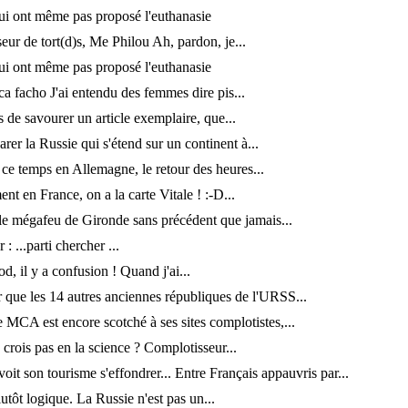
ui ont même pas proposé l'euthanasie
eur de tort(d)s, Me Philou Ah, pardon, je...
ui ont même pas proposé l'euthanasie
ca facho J'ai entendu des femmes dire pis...
s de savourer un article exemplaire, que...
rer la Russie qui s'étend sur un continent à...
ce temps en Allemagne, le retour des heures...
t en France, on a la carte Vitale ! :-D...
e mégafeu de Gironde sans précédent que jamais...
 : ...parti chercher ...
d, il y a confusion ! Quand j'ai...
r que les 14 autres anciennes républiques de l'URSS...
MCA est encore scotché à ses sites complotistes,...
crois pas en la science ? Complotisseur...
oit son tourisme s'effondrer... Entre Français appauvris par...
lutôt logique. La Russie n'est pas un...