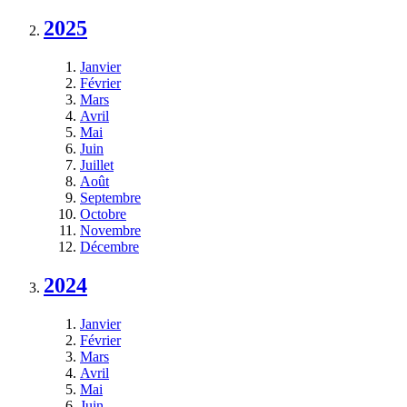
2025
Janvier
Février
Mars
Avril
Mai
Juin
Juillet
Août
Septembre
Octobre
Novembre
Décembre
2024
Janvier
Février
Mars
Avril
Mai
Juin