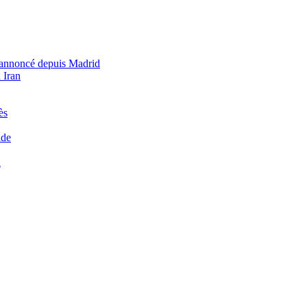
e annoncé depuis Madrid
 Iran
ès
ide
u