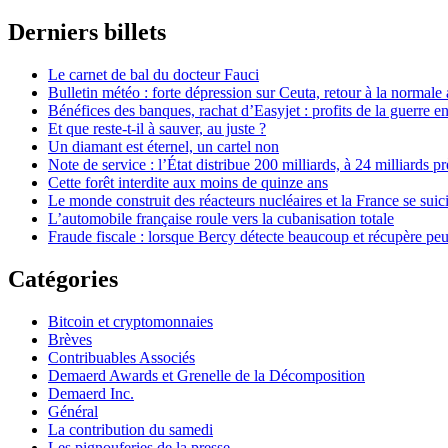
Derniers billets
Le carnet de bal du docteur Fauci
Bulletin météo : forte dépression sur Ceuta, retour à la normal
Bénéfices des banques, rachat d’Easyjet : profits de la guerre en
Et que reste-t-il à sauver, au juste ?
Un diamant est éternel, un cartel non
Note de service : l’État distribue 200 milliards, à 24 milliards pr
Cette forêt interdite aux moins de quinze ans
Le monde construit des réacteurs nucléaires et la France se suic
L’automobile française roule vers la cubanisation totale
Fraude fiscale : lorsque Bercy détecte beaucoup et récupère pe
Catégories
Bitcoin et cryptomonnaies
Brèves
Contribuables Associés
Demaerd Awards et Grenelle de la Décomposition
Demaerd Inc.
Général
La contribution du samedi
Les pignouferies de la presse