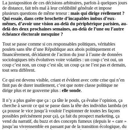
La juxtaposition de ces décisions arbitraires, parfois à quelques jours
de distance, fait très mal à leur crédibilité générale et impose
plusieurs questions de même teneur :
mais qui dirige réellement ?
Qui essaie, dans cette brochette d’incapables imbus d’eux-
mêmes, d’avoir une vision au-delà du périphérique parisien, au-
delà des deux prochaines semaines, au-delà de l’une ou l’autre
échéance électorale mesquine ?
Tout se passe comme si ces responsables politiques, véritables
poulets sans tête d’une République aux abois politiquement et
financièrement, décidaient de l’action du jour à l’aune de données
sociologiques très évolutives voire volatiles : un coup c’est oui, un
coup c’est non, un coup c’est sûr, un coup ça ne l’est pas et demain,
tout sera différent.
Ce qui est devenu visible, criant et évident avec cette crise qui n’en
finit pas de durer inutilement, c’est que notre classe politique ne
dirige plus et ne gouverne plus :
elle sonde
.
Il n’y a plus guère que ça : ça tâte le pouls, ça évalue l’opinion, ça
cherche à savoir ce qui se passe dans la tête des individus lambda (et
ça pousse le vice jusqu’à vouloir l’espionner de toutes les façons
possibles précisément pour ça), ça fait du prospect marketing, ça
vend du narratif, du buzz et des concepts fumeux (depuis le « care »
jusqu’au vivrensemble en passant par de la transition écologique, du