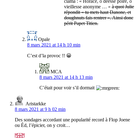
clama : « Horace, ô déesse poire, ô
vieillesse anonyme … »
à quoi Julie
répondit « tu mets haut Danone, et
doughnuts fais rentrer ». Ainsi donc
périt Papet Titien.
Opale
8 mars 2021 at 14 h 10 min
C’est d’la provoc !! 😀
MCA
8 mars 2021 at 14 h 13 min
C’était pour voir s’il dormait
Aristarkke
8 mars 2021 at 9 h 02 min
Des sondages accordant une popularité record à Flop Joene
ou Éd, l’épicier, on y croit…