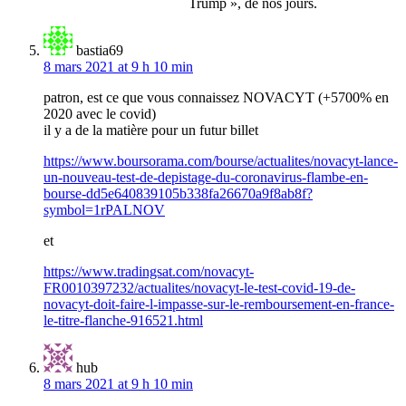
Trump », de nos jours.
bastia69
8 mars 2021 at 9 h 10 min
patron, est ce que vous connaissez NOVACYT (+5700% en
2020 avec le covid)
il y a de la matière pour un futur billet
https://www.boursorama.com/bourse/actualites/novacyt-lance-
un-nouveau-test-de-depistage-du-coronavirus-flambe-en-
bourse-dd5e640839105b338fa26670a9f8ab8f?
symbol=1rPALNOV
et
https://www.tradingsat.com/novacyt-
FR0010397232/actualites/novacyt-le-test-covid-19-de-
novacyt-doit-faire-l-impasse-sur-le-remboursement-en-france-
le-titre-flanche-916521.html
hub
8 mars 2021 at 9 h 10 min