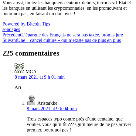
Vous aussi, foutez les banquiers centraux dehors, terrorisez l’État et
les banques en utilisant les cryptomonnaies, en les promouvant et
pourquoi pas, en faisant un don avec !
Powered by Bitcoin Tips
sondages
Navigation
Précédent
L’épargne des Français ne sera pas taxée, promis juré
Suivant
Une « cancel culture » qui n’existe pas de plus en plus
de
l’article
225 commentaires
MCA
8 mars 2021 at 9 h 01 min
Ari
Aristarkke
8 mars 2021 at 9 h 04 min
Trois espaces typo contre près d’une centaine, que
vouliez-vous qu’il fît ??? Qu’il meure de ne pas arriver
premier, pourquoi pas !