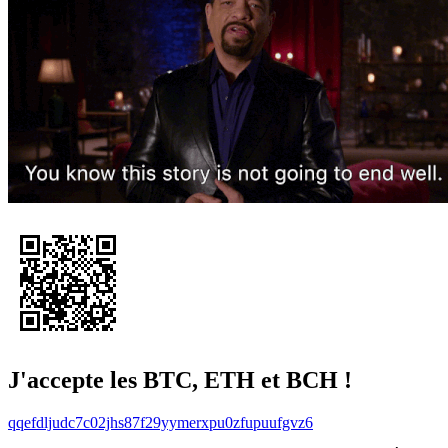
J'accepte les BTC, ETH et BCH !
qqefdljudc7c02jhs87f29yymerxpu0zfupuufgvz6