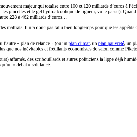
mouvement majeur qui totalise entre 100 et 120 milliards d’euros à l’échel
es pincettes et le gel hydroalcoolique de rigueur, vu le passif). Quan
’autre 228 à 462 milliards d’euros…
es malfrats. Il n’a donc pas fallu bien longtemps pour que les appétits d
u l’autre « plan de relance » (ou un
plan climat
, un
plan pauvreté
, un p
plus que nos inévitables et frétillants économistes de salon comme Piket
s) affamés, des scribouillards et autres politiciens la lippe déjà humide 
 qu’un « débat » soit lancé.