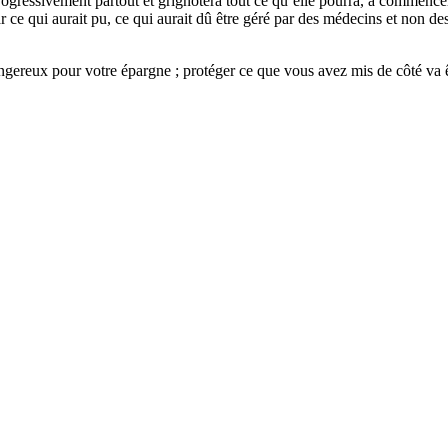
ra progressivement partout et grignotera tout ce qu’elle pourra, à commenc
r ce qui aurait pu, ce qui aurait dû être géré par des médecins et non d
gereux pour votre épargne ; protéger ce que vous avez mis de côté va êtr