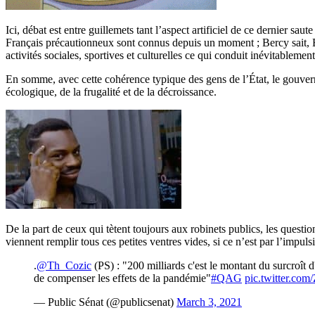
Ici, débat est entre guillemets tant l’aspect artificiel de ce dernier s
Français précautionneux sont connus depuis un moment ; Bercy sait, Ber
activités sociales, sportives et culturelles ce qui conduit inévitablem
En somme, avec cette cohérence typique des gens de l’État, le gouver
écologique, de la frugalité et de la décroissance.
De la part de ceux qui tètent toujours aux robinets publics, les quest
viennent remplir tous ces petites ventres vides, si ce n’est par l’impu
.
@Th_Cozic
(PS) : "200 milliards c'est le montant du surcroît 
de compenser les effets de la pandémie"
#QAG
pic.twitter.c
— Public Sénat (@publicsenat)
March 3, 2021