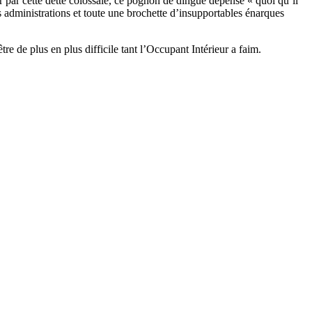
er par cette dette colossale, ce pognon de dingue dépensé « quoi qu’il
es administrations et toute une brochette d’insupportables énarques
e de plus en plus difficile tant l’Occupant Intérieur a faim.