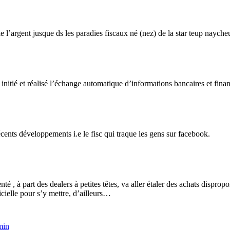
fle l’argent jusque ds les paradies fiscaux né (nez) de la star teup naych
nitié et réalisé l’échange automatique d’informations bancaires et fina
récents développements i.e le fisc qui traque les gens sur facebook.
té , à part des dealers à petites têtes, va aller étaler des achats disprop
ielle pour s’y mettre, d’ailleurs…
min