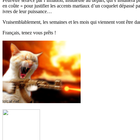
Peut-être sera-ce par l’inflation, insidieuse au départ, qui s’installe
en coûte » pour justifier les accents martiaux d’un coquelet dépassé pa
ivres de leur puissance…
Vraisemblablement, les semaines et les mois qui viennent vont être dan
Français, tenez vous prêts !