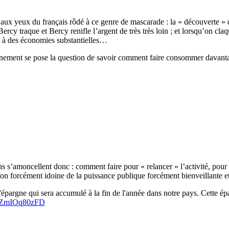
aute aux yeux du français rôdé à ce genre de mascarade : la « découverte 
cy traque et Bercy renifle l’argent de très très loin ; et lorsqu’on cla
ent à des économies substantielles…
nement se pose la question de savoir comment faire consommer davantage
ions s’amoncellent donc : comment faire pour « relancer » l’activité, p
lsion forcément idoine de la puissance publique forcément bienveillante e
d'épargne qui sera accumulé à la fin de l'année dans notre pays. Cette ép
om/ZmIOq80zFD