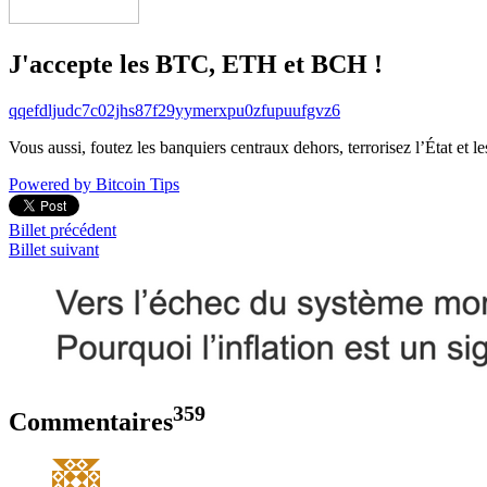
J'accepte les BTC, ETH et BCH !
qqefdljudc7c02jhs87f29yymerxpu0zfupuufgvz6
Vous aussi, foutez les banquiers centraux dehors, terrorisez l’État et 
Powered by Bitcoin Tips
Billet précédent
Billet suivant
359
Commentaires