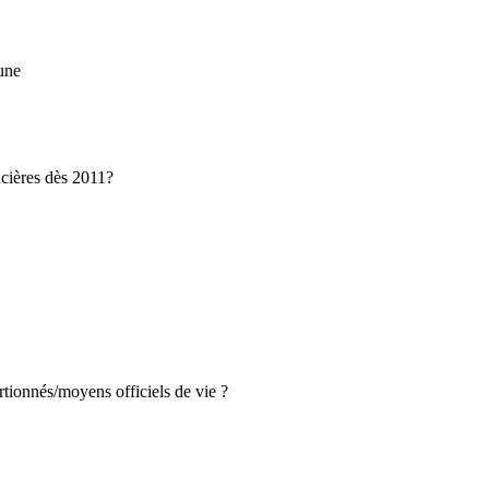
eune
ncières dès 2011?
ortionnés/moyens officiels de vie ?