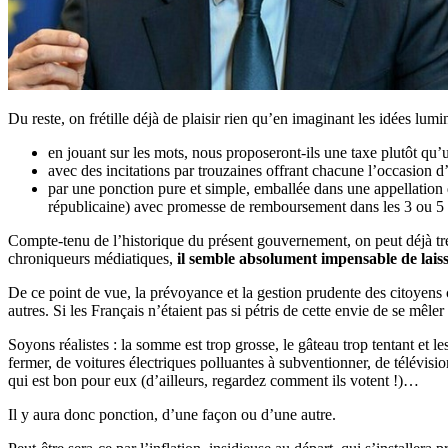
Du reste, on frétille déjà de plaisir rien qu’en imaginant les idées lu
en jouant sur les mots, nous proposeront-ils une taxe plutôt qu’u
avec des incitations par trouzaines offrant chacune l’occasion d
par une ponction pure et simple, emballée dans une appellation 
républicaine) avec promesse de remboursement dans les 3 ou 5 ans,
Compte-tenu de l’historique du présent gouvernement, on peut déjà trem
chroniqueurs médiatiques,
il semble absolument impensable de lais
De ce point de vue, la prévoyance et la gestion prudente des citoyens c
autres. Si les Français n’étaient pas si pétris de cette envie de se mêl
Soyons réalistes : la somme est trop grosse, le gâteau trop tentant et les
fermer, de voitures électriques polluantes à subventionner, de télévisi
qui est bon pour eux (d’ailleurs, regardez comment ils votent !)…
Il y aura donc ponction, d’une façon ou d’une autre.