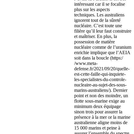
intéressant car il se focalise
plus sur les aspects
techniques. Les australiens
ignorent tout de la sûreté
nucléaire. C’est toute une
filière qu’il leur faut construire
et maîtriser. En plus, la
possession de matière
nucléaire comme de l’uranium
enrichie implique que l’AEIA
soit dans la boucle (https:/
/www.meta-
defense.fr/2021/09/20/quelle-
est-cette-faille-qui-inquiete-
les-specialistes-du-controle-
nucleaire-au-sujet-des-sous-
marins-australiens/). Dernier
point et non des moindre, un
flotte sous-marine exige au
minimum deux équipage
sinon trois pour assurer la
présence à la mer or la marine
australienne aligne moins de
15 000 marins et peine à
assurer l’ensemble du spectre