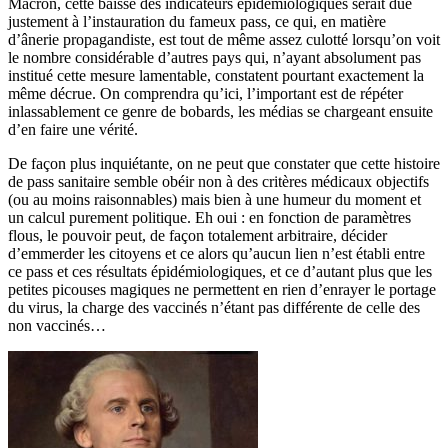
Macron, cette baisse des indicateurs épidémiologiques serait dûe
justement à l’instauration du fameux pass, ce qui, en matière
d’ânerie propagandiste, est tout de même assez culotté lorsqu’on voit
le nombre considérable d’autres pays qui, n’ayant absolument pas
institué cette mesure lamentable, constatent pourtant exactement la
même décrue. On comprendra qu’ici, l’important est de répéter
inlassablement ce genre de bobards, les médias se chargeant ensuite
d’en faire une vérité.
De façon plus inquiétante, on ne peut que constater que cette histoire
de pass sanitaire semble obéir non à des critères médicaux objectifs
(ou au moins raisonnables) mais bien à une humeur du moment et
un calcul purement politique. Eh oui : en fonction de paramètres
flous, le pouvoir peut, de façon totalement arbitraire, décider
d’emmerder les citoyens et ce alors qu’aucun lien n’est établi entre
ce pass et ces résultats épidémiologiques, et ce d’autant plus que les
petites picouses magiques ne permettent en rien d’enrayer le portage
du virus, la charge des vaccinés n’étant pas différente de celle des
non vaccinés…