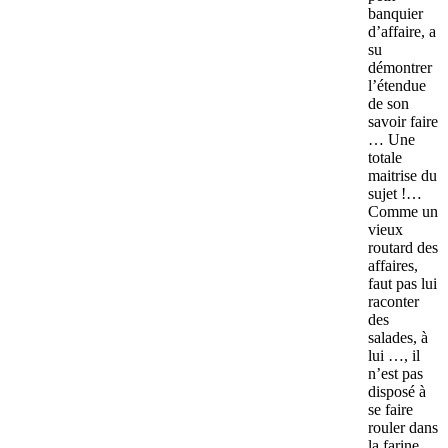
banquier
d’affaire, a
su
démontrer
l’étendue
de son
savoir faire
… Une
totale
maitrise du
sujet !…
Comme un
vieux
routard des
affaires,
faut pas lui
raconter
des
salades, à
lui …, il
n’est pas
disposé à
se faire
rouler dans
la farine …