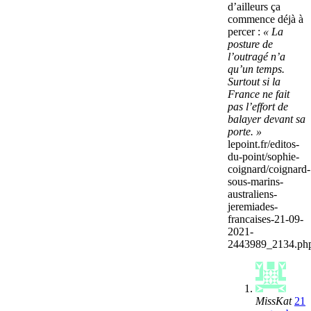
d’ailleurs ça
commence déjà à
percer :
« La
posture de
l’outragé n’a
qu’un temps.
Surtout si la
France ne fait
pas l’effort de
balayer devant sa
porte. »
lepoint.fr/editos-
du-point/sophie-
coignard/coignard-
sous-marins-
australiens-
jeremiades-
francaises-21-09-
2021-
2443989_2134.ph
MissKat
21