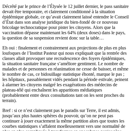
Décrété par le prince de l’Élysée le 12 juillet dernier, le pass sanitaire
devait être temporaire, et clairement conditionné à la situation
épidémique globale, ce qu’avait clairement laissé entendre le Conseil
d’État dans son analyse juridique du bien-fondé de ce nouveau
bricolage technocratique pour pister les citoyens. Alors que la
vaccination dépasse maintenant les 64% (deux doses) dans le pays,
la question de sa suspension revient donc sur la table…
Eh oui : finalement et contrairement aux projections de plus en plus
loufoques de l’Institut Pasteur qui nous expliquait que la rentrée des
classes allait provoquer une recrudescence des foyers épidémiques,
la situation sanitaire française s’améliore gentiment. Le nombre de
malades et de personnes en réanimation ne cesse de baisser, et même
le nombre de cas, ce bidouillage statistique éhonté, marque le pas ;
les hôpitaux, passablement vidés pendant la période estivale, peinent
à alarmer les citoyens malgré les exagérations des médecins de
plateau-télé qui enchaînent les apparitions médiatiques
(probablement entre deux consultations tant on les sent proches du
terrain).
Bref : si ce n’est clairement pas le paradis sur Terre, il est admis,
jusqu’aux plus hautes sphères du pouvoir, qu’on ne peut pas
continuer à jouer exactement la même partition alors que toutes les
courbes statistiques s’affalent moelleusement vers une normalité de