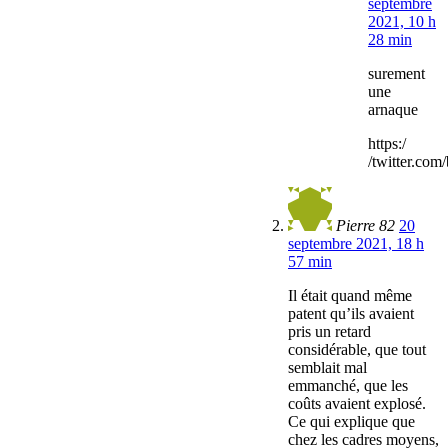
septembre
2021, 10 h
28 min
surement
une
arnaque
https:/
/twitter.co
Pierre 82
20
septembre 2021, 18 h
57 min
Il était quand même
patent qu’ils avaient
pris un retard
considérable, que tout
semblait mal
emmanché, que les
coûts avaient explosé.
Ce qui explique que
chez les cadres moyens,