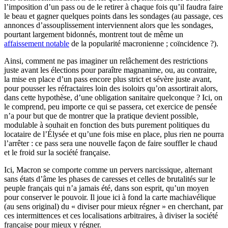
l’imposition d’un pass ou de le retirer à chaque fois qu’il faudra faire
le beau et gagner quelques points dans les sondages (au passage, ces
annonces d’assouplissement interviennent alors que les sondages,
pourtant largement bidonnés, montrent tout de même un
affaissement notable
de la popularité macronienne ; coïncidence ?).
Ainsi, comment ne pas imaginer un relâchement des restrictions
juste avant les élections pour paraître magnanime, ou, au contraire,
la mise en place d’un pass encore plus strict et sévère juste avant,
pour pousser les réfractaires loin des isoloirs qu’on assortirait alors,
dans cette hypothèse, d’une obligation sanitaire quelconque ? Ici, on
le comprend, peu importe ce qui se passera, cet exercice de pensée
n’a pour but que de montrer que la pratique devient possible,
modulable à souhait en fonction des buts purement politiques du
locataire de l’Élysée et qu’une fois mise en place, plus rien ne pourra
l’arrêter : ce pass sera une nouvelle façon de faire souffler le chaud
et le froid sur la société française.
Ici, Macron se comporte comme un pervers narcissique, alternant
sans états d’âme les phases de caresses et celles de brutalités sur le
peuple français qui n’a jamais été, dans son esprit, qu’un moyen
pour conserver le pouvoir. Il joue ici à fond la carte machiavélique
(au sens original) du « diviser pour mieux régner » en cherchant, par
ces intermittences et ces localisations arbitraires, à diviser la société
française pour mieux y régner.