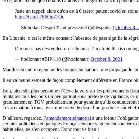
et ce, alors même que certains cantons n’enregistrent aucun patient C
Juste un rappel: alors qu'on est à 0 (zéro) patient covid en soins
https://t.co/L2F6Op71Qc
— Slobodan Despot ☦️ antipresse.net (@despotica)
October 8, 
En Lituanie, c’est le même constat : l’absence de pass signifie la ségr
Darkness has descended on Lithuania. I’m afraid this is coming
— hodlonaut #BIP-110 (@hodlonaut)
October 8, 2021
Manifestement, moyennant les bonnes incitations, une propagande tous 
Il en va heureusement de façon complètement différente en France où le
Bon, bien sûr, plus personne n’élève la voix sur les prélèvements fiscau
militaires tous les jours un peu partout sous prétexte de vigilance, ce
gratuitement en TGV probablement pour garantir qu’ils continueront de tr
la vaccination à tous, avec une nouvelle dose d’un produit « sûr et effi
D’ailleurs, regardez,
l’amendement sénatorial
à une loi sur l’obligatio
certains politiciens et quelques Français encore vaguement soucieux de l
habituelles, ne s’en occupent. Donc tout va bien !