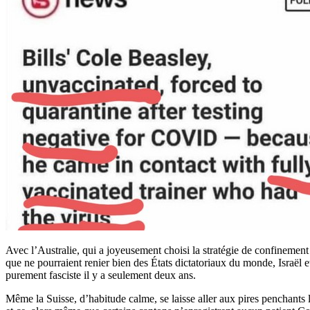
Avec l’Australie, qui a joyeusement choisi la stratégie de confinement
que ne pourraient renier bien des États dictatoriaux du monde, Israël et
purement fasciste il y a seulement deux ans.
Même la Suisse, d’habitude calme, se laisse aller aux pires penchants li