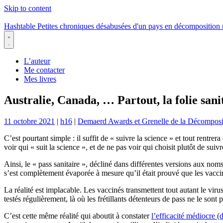
Skip to content
Hashtable
Petites chroniques désabusées d'un pays en décomposition
Menu
L’auteur
Me contacter
Mes livres
Australie, Canada, … Partout, la folie sani
11 octobre 2021
|
h16
|
Demaerd Awards et Grenelle de la Décomposi
C’est pourtant simple : il suffit de « suivre la science » et tout rentre
voir qui « suit la science », et de ne pas voir qui choisit plutôt de suiv
Ainsi, le « pass sanitaire », décliné dans différentes versions aux noms
s’est complètement évaporée à mesure qu’il était prouvé que les vaccin
La réalité est implacable. Les vaccinés transmettent tout autant le viru
testés régulièrement, là où les frétillants détenteurs de pass ne le so
C’est cette même réalité qui aboutit à constater
l’efficacité médiocre 