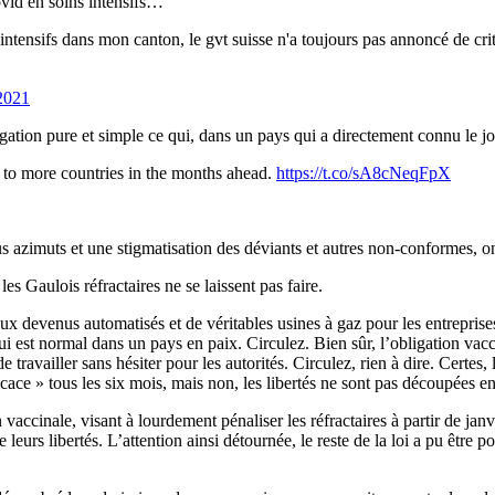
ovid en soins intensifs…
 intensifs dans mon canton, le gvt suisse n'a toujours pas annoncé de crit
2021
égation pure et simple ce qui, dans un pays qui a directement connu le jo
 to more countries in the months ahead.
https://t.co/sA8cNeqFpX
azimuts et une stigmatisation des déviants et autres non-conformes, on
s Gaulois réfractaires ne se laissent pas faire.
x devenus automatisés et de véritables usines à gaz pour les entreprises. 
 qui est normal dans un pays en paix. Circulez. Bien sûr, l’obligation va
availler sans hésiter pour les autorités. Circulez, rien à dire. Certes, l
cace » tous les six mois, mais non, les libertés ne sont pas découpées en 
n vaccinale, visant à lourdement pénaliser les réfractaires à partir de ja
eurs libertés. L’attention ainsi détournée, le reste de la loi a pu être p