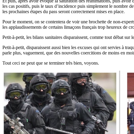
Et puis, après avoir évoqué la saturation des réanimations, puis avoir
les cas positifs, puis le taux d’incidence puis simplement le nombre de
les prochaines étapes du pass seront correctement mises en place.
Pour le moment, on se contentera de voir une brochette de non-expert
les applaudissements de certains limaçons français trop heureux de croi
Petit-à-petit, les bilans sanitaires disparaissent, comme tout débat sur 
Petit-à-petit, disparaissent aussi bien les excuses qui ont servies à tr
parle plus, vaguement, que des nouvelles coercitions de moins en moi
Tout ceci ne peut que se terminer très bien, voyons.