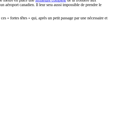
e mettre en place une
fermeture complète
de la frontière aux
n aéroport canadien. Il leur sera aussi impossible de prendre le
s « fortes têtes » qui, après un petit passage par une nécessaire et