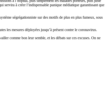
issions à l’hôpital, puis simplement les malades porteurs, puis juste
qui servira à créer l’indispensable panique médiatique garantissant que
système ségrégationniste sur des motifs de plus en plus fumeux, sous
 toutes les mesures déployées jusqu’à présent contre le coronavirus.
travailler comme bon leur semble, et les débats sur ces excuses. On ne