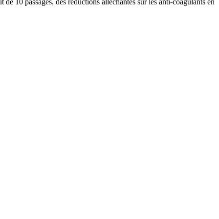
t de 10 passages, des réductions alléchantes sur les anti-coagulants en