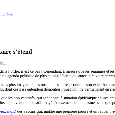
 rapide…
taire s’étend
tion
ra dans l’ordre, n’est-ce pas ! Cependant, à mesure que les semaines et le
re un agenda politique de plus en plus liberticide, autoritaire voire carrém
 tous plus imaginatifs les uns que les autres, continue son extension dans
s, dont ces pass entendent démontrer l’injection, ne permettaient en rie
s que les non vaccinés, qui sont donc, à situation épidémique équivalente,
nt plus et peuvent donc distribuer généreusement leurs miasmes sans que p
(deux mois)
des vaccins qui, malgré une première piqûre et un rappel, néc