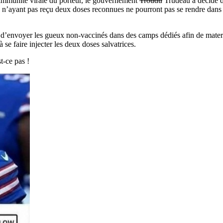
’immunité virale du porteur, le gouvernement
Troudu
Trudeau a décidé d
 n’ayant pas reçu deux doses reconnues ne pourront pas se rendre dans u
d’envoyer les gueux non-vaccinés dans des camps dédiés afin de mater ce
à se faire injecter les deux doses salvatrices.
t-ce pas !