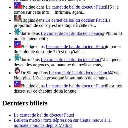
Pheldge
dans
Le carnet de bal du docteur Fauci
HS : je
tombe sur cette info : "Infirmier, agent...
Higgins
dans
Le carnet de bal du docteur Fauci
La
proportion de cons y est identique à celle de...
durru
dans
Le carnet de bal du docteur Fauci
@Philou Et
pour le pneumatit ?
Pheldge
dans
Le carnet de bal du docteur Fauci
tu parles
du Chlorate de soude ? c'est un p'tain...
durru
dans
Le carnet de bal du docteur Fauci
"à la queue
devant les urgences, au manque de médicaments,...
Dr Slump
dans
Le carnet de bal du docteur Fauci
@Val
Non plus. L'état a provoqué la saturation de certains...
Pheldge
dans
Le carnet de bal du docteur Fauci
il est très
discret sur ce chapitre de sa longue...
Derniers billets
Le carnet de bal du docteur Fauci
Bulletin météo : forte dépression sur Ceuta, retour à la
normale annoncé depuis Madrid