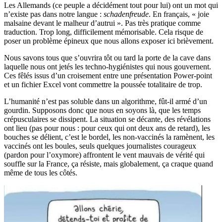
Les Allemands (ce peuple a décidément tout pour lui) ont un mot qui
n’existe pas dans notre langue :
schadenfreude
. En français, « joie
malsaine devant le malheur d’autrui ». Pas très pratique comme
traduction. Trop long, difficilement mémorisable. Cela risque de
poser un problème épineux que nous allons exposer ici brièvement.
Nous savons tous que s’ouvrira tôt ou tard la porte de la cave dans
laquelle nous ont jetés les techno-hygiénistes qui nous gouvernent.
Ces fêlés issus d’un croisement entre une présentation Power-point
et un fichier Excel vont commettre la poussée totalitaire de trop.
L’humanité n’est pas soluble dans un algorithme, fût-il armé d’un
gourdin. Supposons donc que nous en soyons là, que les temps
crépusculaires se dissipent. La situation se décante, des révélations
ont lieu (pas pour nous : pour ceux qui ont deux ans de retard), les
bouches se délient, c’est le bordel, les non-vaccinés la ramènent, les
vaccinés ont les boules, seuls quelques journalistes courageux
(pardon pour l’oxymore) affrontent le vent mauvais de vérité qui
souffle sur la France, ça résiste, mais globalement, ça craque quand
même de tous les côtés.