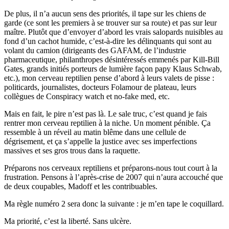
De plus, il n’a aucun sens des priorités, il tape sur les chiens de
garde (ce sont les premiers à se trouver sur sa route) et pas sur leur
maître. Plutôt que d’envoyer d’abord les vrais salopards nuisibles au
fond d’un cachot humide, c’est-à-dire les délinquants qui sont au
volant du camion (dirigeants des GAFAM, de l’industrie
pharmaceutique, philanthropes désintéressés emmenés par Kill-Bill
Gates, grands initiés porteurs de lumière façon papy Klaus Schwab,
etc.), mon cerveau reptilien pense d’abord à leurs valets de pisse :
politicards, journalistes, docteurs Folamour de plateau, leurs
collègues de Conspiracy watch et no-fake med, etc.
Mais en fait, le pire n’est pas là. Le sale truc, c’est quand je fais
rentrer mon cerveau reptilien à la niche. Un moment pénible. Ça
ressemble à un réveil au matin blême dans une cellule de
dégrisement, et ça s’appelle la justice avec ses imperfections
massives et ses gros trous dans la raquette.
Préparons nos cerveaux reptiliens et préparons-nous tout court à la
frustration. Pensons à l’après-crise de 2007 qui n’aura accouché que
de deux coupables, Madoff et les contribuables.
Ma règle numéro 2 sera donc la suivante : je m’en tape le coquillard.
Ma priorité, c’est la liberté. Sans ulcère.