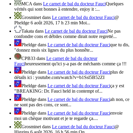
MCA
dans
Le carnet de bal du docteur Fauci
Quelques
vérités qui sont bonnes à entendre, enjoy it :...
Grosminet
dans
Le carnet de bal du docteur Fauci
@
Pheldge 6 août 2026, 17 h 23 min Moi...
Takata
dans
Le carnet de bal du docteur Fauci
Ne pas
confondre cons et débiles comme dirait notre regretté...
Pheldge
dans
Le carnet de bal du docteur Fauci
que tu dis,
"donnez mois six lignes du plus honnête...
CPB33
dans
Le carnet de bal du docteur
Fauci
heureusement qu'ici y-a pas de méchants comme ça !!!
Pheldge
dans
Le carnet de bal du docteur Fauci
plus de
détails ici : youtube.com/watch?v=b1Ssl5B52ZI
Pheldge
dans
Le carnet de bal du docteur Fauci
ça y est
"BREAKING: Dr. Fauci held in contempt of...
Pheldge
dans
Le carnet de bal du docteur Fauci
ah non, ce
ne sont pas des cons, ce sont...
Pheldge
dans
Le carnet de bal du docteur Fauci
envoie
moi un chèque motivant et je te regarde ça....
Grosminet
dans
Le carnet de bal du docteur Fauci
@
Higgins 6 août 2026, 16 h 56 min On...