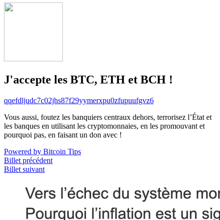
J'accepte les BTC, ETH et BCH !
qqefdljudc7c02jhs87f29yymerxpu0zfupuufgvz6
Vous aussi, foutez les banquiers centraux dehors, terrorisez l’État et
les banques en utilisant les cryptomonnaies, en les promouvant et
pourquoi pas, en faisant un don avec !
Powered by Bitcoin Tips
Billet précédent
Billet suivant