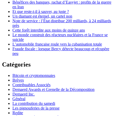
Bénéfices des banques, rachat d’Easyjet : profits de la guerre
en Iran
Et que reste-t-il à sauver, au juste ?
Un diamant est éternel, un cartel non
Note de service : l’État distribue 200 milliards, à 24 milliards
près
Cette forêt interdite aux moins de quinze ans
Le monde construit des réacteurs nucléaires et la France se
suicide
L’automobile française roule vers la cubanisation totale
Fraude fiscale : lorsque Bercy détecte beaucoup et récupère
peu
Catégories
Bitcoin et cryptomonnaies
Brèves
Contribuables Associés
Demaerd Awards et Grenelle de la Décomposition
Demaerd Inc.
Général
La contribution du samedi
Les pignouferies de la presse
Redite