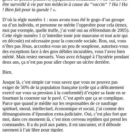
être surveillé à vie par ton médecin à cause du “vaccin“ ? Ha ! Ha
! Bien fait pour ta gueule ! »
.
D’où la règle numéro 1 : nous avons tous été le gogo d’un groupe
ou d’un individu, et personne ne mérite l’opprobre pour cela (tenez,
moi par exemple, quelle truffe, j’ai voté oui au référendum de 2005).
Cette règle numéro 1 (s’interdire toute joie mauvaise et tout acte qui
en découle) est nécessaire pour la concorde sociale. Bon, oui, vous
n’êtes pas Jésus, accordez-vous un peu de souplesse, autorisez-vous
des exceptions face à des gros débiles incurables, vous l’avez bien
mérité. Mais restez mesurés. Vous avez échappé à l’hystérie pendant
deux ans, ça n’est pas pour aller choper un ulcère derrière.
Bien.
Jusque là, c’est simple car vous savez que vous ne pouvez pas
exiger de 50% de la population française (celle qui a délicatement
exercé sur vous sa pression à la conformité) d’expier sa faute en se
fouettant la couenne sur le pavé. C’est après que ça se complique.
Parce que quand je médite sur les responsables de ce naufrage
spirituel, moral, intellectuel, économique et social, j’ai comme des
démangeaisons d’épuration extra-judiciaire. Oui, c’est plus fort que
moi, dans ces moments là, c’est mon cerveau reptilien qui prend les
commandes. Il a du poil aux pattes, il est rancunier, et il déboule
rarement à l’air libre pour rigoler.