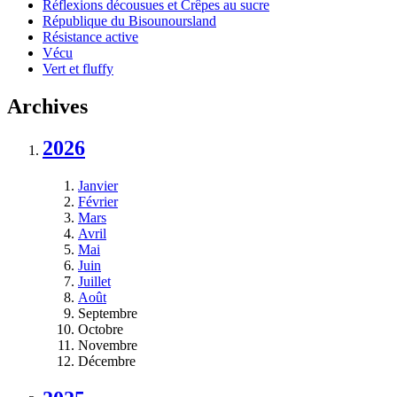
Réflexions décousues et Crêpes au sucre
République du Bisounoursland
Résistance active
Vécu
Vert et fluffy
Archives
2026
Janvier
Février
Mars
Avril
Mai
Juin
Juillet
Août
Septembre
Octobre
Novembre
Décembre