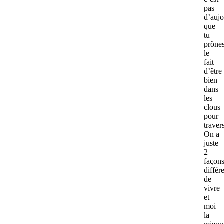
pas
d’aujo
que
tu
prône
le
fait
d’être
bien
dans
les
clous
pour
travers
On a
juste
2
façon
différ
de
vivre
et
moi
la