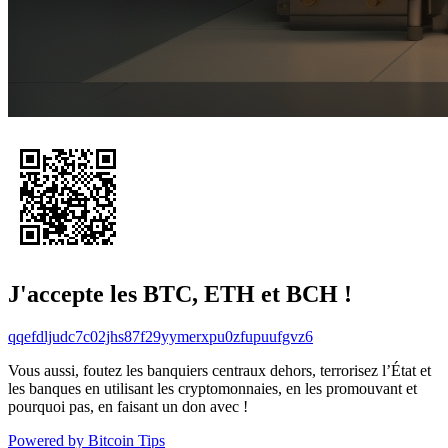
J'accepte les BTC, ETH et BCH !
qqefdljudc7c02jhs87f29yymerxpu0zfupuufgvz6
Vous aussi, foutez les banquiers centraux dehors, terrorisez l’État et
les banques en utilisant les cryptomonnaies, en les promouvant et
pourquoi pas, en faisant un don avec !
Powered by Bitcoin Tips