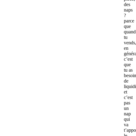
des
naps
?
parce
que
quand
tu
vends
en
généra
c’est
que
tu as
besoi
de
liquidi
et
c’est
pas
un
nap
qui
va
t’appo
le