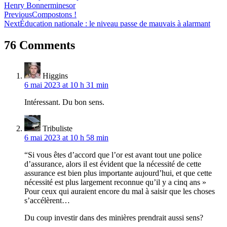
Henry Bonner
mines
or
Navigation
Previous
Compostons !
Next
Éducation nationale : le niveau passe de mauvais à alarmant
de
l’article
76 Comments
Higgins
6 mai 2023 at 10 h 31 min
Intéressant. Du bon sens.
Tribuliste
6 mai 2023 at 10 h 58 min
“Si vous êtes d’accord que l’or est avant tout une police
d’assurance, alors il est évident que la nécessité de cette
assurance est bien plus importante aujourd’hui, et que cette
nécessité est plus largement reconnue qu’il y a cinq ans »
Pour ceux qui auraient encore du mal à saisir que les choses
s’accélèrent…
Du coup investir dans des minières prendrait aussi sens?