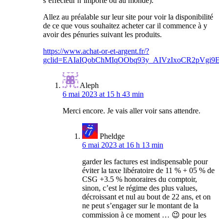
s’effecteur n’importe où au monde).
Allez au préalable sur leur site pour voir la disponibilité
de ce que vous souhaitez acheter car il commence à y
avoir des pénuries suivant les produits.
https://www.achat-or-et-argent.fr/?
gclid=EAIaIQobChMIqOObq93y_AIVzIxoCR2pV
Aleph
6 mai 2023 at 15 h 43 min
Merci encore. Je vais aller voir sans attendre.
Pheldge
6 mai 2023 at 16 h 13 min
garder les factures est indispensable pour
éviter la taxe libératoire de 11 % + 05 % de
CSG +3.5 % honoraires du comptoir,
sinon, c’est le régime des plus values,
décroissant et nul au bout de 22 ans, et on
ne peut s’engager sur le montant de la
commission à ce moment … 😉 pour les