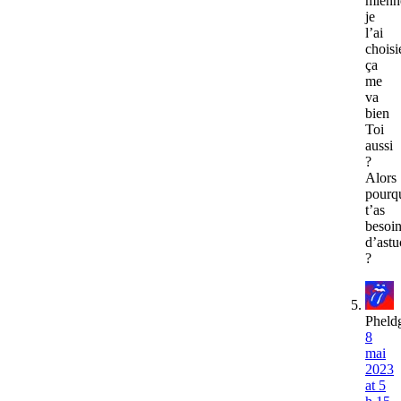
mienn
je
l’ai
choisi
ça
me
va
bien
Toi
aussi
?
Alors
pourq
t’as
besoi
d’astu
?
Pheld
8
mai
2023
at 5