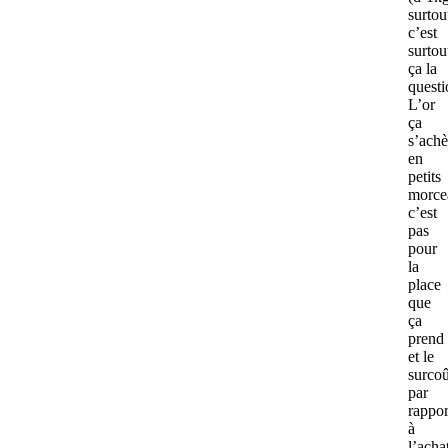
surtou
c’est
surtou
ça la
questi
L’or
ça
s’achè
en
petits
morce
c’est
pas
pour
la
place
que
ça
prend
et le
surcoû
par
rappor
à
l’acha