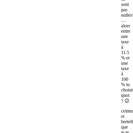
sont
pas
nulles
…
alors
entre
une
taxe
à
11.5
% et
une
taxe
à
100
% tu
choisi
quoi
? 😉
ceintu
et
bretel
que
je te