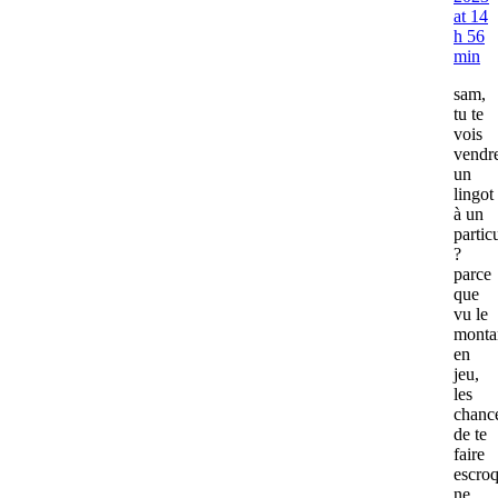
at 14
h 56
min
sam,
tu te
vois
vendr
un
lingot
à un
partic
?
parce
que
vu le
monta
en
jeu,
les
chanc
de te
faire
escro
ne