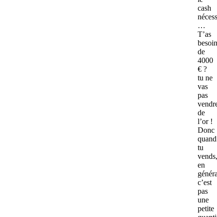
cash
nécess
…
T’as
besoi
de
4000
€ ?
tu ne
vas
pas
vendr
de
l’or !
Donc
quand
tu
vends
en
généra
c’est
pas
une
petite