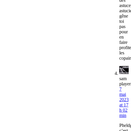
des
astuce
astuci
gêne
toi
pas
pour
en
faire
profit
les
copain
sam
player
7
mai
2023
at 17
h 02
min
Pheld
c’est