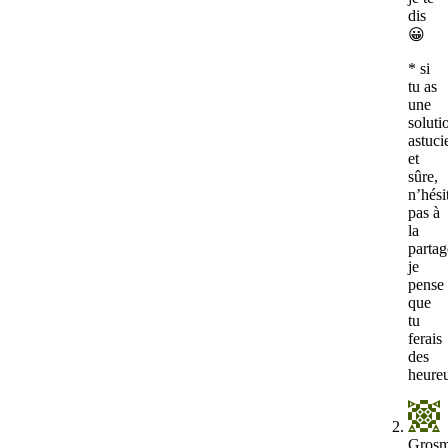
dis
😀
* si
tu as
une
soluti
astuci
et
sûre,
n’hési
pas à
la
partag
je
pense
que
tu
ferais
des
heure
Grosm