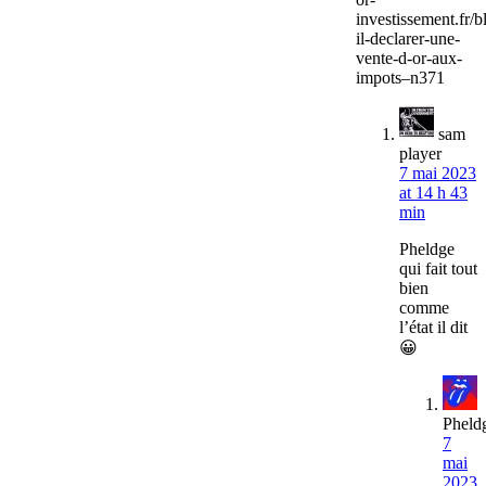
investissement.fr/b
il-declarer-une-
vente-d-or-aux-
impots–n371
sam
player
7 mai 2023
at 14 h 43
min
Pheldge
qui fait tout
bien
comme
l’état il dit
😀
Pheld
7
mai
2023