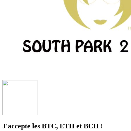
J'accepte les BTC, ETH et BCH !