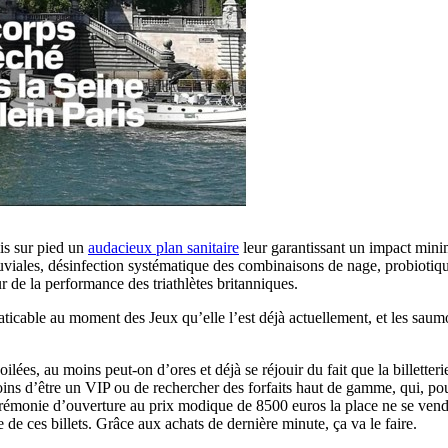
mis sur pied un
audacieux plan sanitaire
leur garantissant un impact mini
uviales, désinfection systématique des combinaisons de nage, probiotiques
ur de la performance des triathlètes britanniques.
 praticable au moment des Jeux qu’elle l’est déjà actuellement, et les sa
es, au moins peut-on d’ores et déjà se réjouir du fait que la billetteri
ins d’être un VIP ou de rechercher des forfaits haut de gamme, qui, po
érémonie d’ouverture au prix modique de 8500 euros la place ne se vende
 de ces billets. Grâce aux achats de dernière minute, ça va le faire.