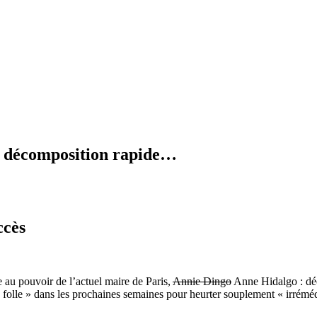
en décomposition rapide…
ccès
e au pouvoir de l’actuel maire de Paris,
Annie Dingo
Anne Hidalgo : déci
s folle » dans les prochaines semaines pour heurter souplement « irrémé