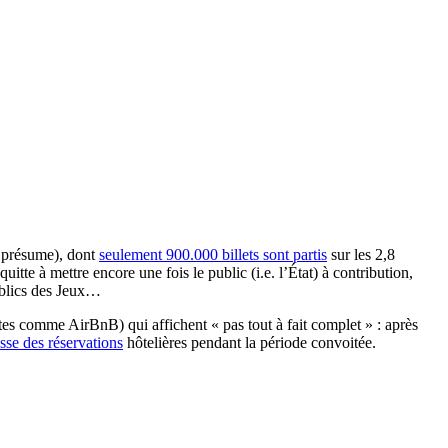
e présume), dont
seulement 900.000 billets sont partis
sur les 2,8
tte à mettre encore une fois le public (i.e. l’État) à contribution,
publics des Jeux…
sites comme AirBnB) qui affichent « pas tout à fait complet » : après
sse des réservations
hôtelières pendant la période convoitée.