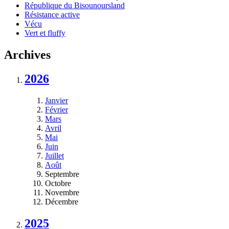
République du Bisounoursland
Résistance active
Vécu
Vert et fluffy
Archives
2026
Janvier
Février
Mars
Avril
Mai
Juin
Juillet
Août
Septembre
Octobre
Novembre
Décembre
2025