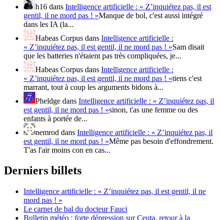
h16
dans
Intelligence artificielle : « Z’inquiétez pas, il est
gentil, il ne mord pas ! »
Manque de bol, c'est aussi intégré
dans les IA (la...
Habeas Corpus
dans
Intelligence artificielle :
« Z’inquiétez pas, il est gentil, il ne mord pas ! »
Sam disait
que les batteries n'étaient pas très compliquées, je...
Habeas Corpus
dans
Intelligence artificielle :
« Z’inquiétez pas, il est gentil, il ne mord pas ! »
tiens c'est
marrant, tout à coup les arguments bidons à...
Pheldge
dans
Intelligence artificielle : « Z’inquiétez pas, il
est gentil, il ne mord pas ! »
sinon, t'as une femme ou des
enfants à portée de...
nemrod
dans
Intelligence artificielle : « Z’inquiétez pas, il
est gentil, il ne mord pas ! »
Même pas besoin d'effondrement.
T'as l'air moins con en cas...
Derniers billets
Intelligence artificielle : « Z’inquiétez pas, il est gentil, il ne
mord pas ! »
Le carnet de bal du docteur Fauci
Bulletin météo : forte dépression sur Ceuta, retour à la