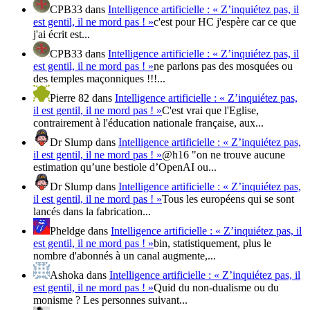
CPB33
dans
Intelligence artificielle : « Z’inquiétez pas, il
est gentil, il ne mord pas ! »
c'est pour HC j'espère car ce que
j'ai écrit est...
CPB33
dans
Intelligence artificielle : « Z’inquiétez pas, il
est gentil, il ne mord pas ! »
ne parlons pas des mosquées ou
des temples maçonniques !!!...
Pierre 82
dans
Intelligence artificielle : « Z’inquiétez pas,
il est gentil, il ne mord pas ! »
C'est vrai que l'Eglise,
contrairement à l'éducation nationale française, aux...
Dr Slump
dans
Intelligence artificielle : « Z’inquiétez pas,
il est gentil, il ne mord pas ! »
@h16 "on ne trouve aucune
estimation qu’une bestiole d’OpenAI ou...
Dr Slump
dans
Intelligence artificielle : « Z’inquiétez pas,
il est gentil, il ne mord pas ! »
Tous les européens qui se sont
lancés dans la fabrication...
Pheldge
dans
Intelligence artificielle : « Z’inquiétez pas, il
est gentil, il ne mord pas ! »
bin, statistiquement, plus le
nombre d'abonnés à un canal augmente,...
Ashoka
dans
Intelligence artificielle : « Z’inquiétez pas, il
est gentil, il ne mord pas ! »
Quid du non-dualisme ou du
monisme ? Les personnes suivant...