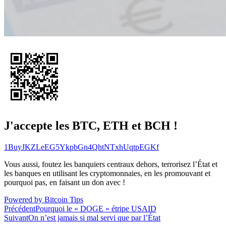
J'accepte les BTC, ETH et BCH !
1BuyJKZLeEG5YkpbGn4QhtNTxhUqtpEGKf
Vous aussi, foutez les banquiers centraux dehors, terrorisez l’État et
les banques en utilisant les cryptomonnaies, en les promouvant et
pourquoi pas, en faisant un don avec !
Powered by Bitcoin Tips
Navigation
Précédent
Pourquoi le « DOGE » étripe USAID
Suivant
On n’est jamais si mal servi que par l’État
de