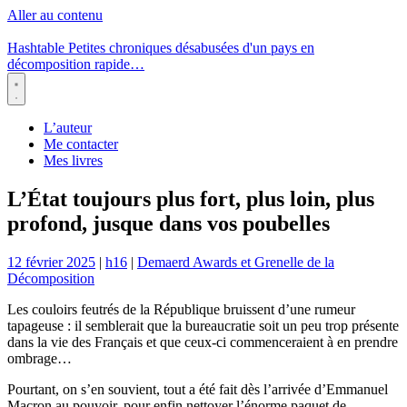
Aller au contenu
Hashtable
Petites chroniques désabusées d'un pays en
décomposition rapide…
Menu
L’auteur
Me contacter
Mes livres
L’État toujours plus fort, plus loin, plus
profond, jusque dans vos poubelles
12 février 2025
|
h16
|
Demaerd Awards et Grenelle de la
Décomposition
Les couloirs feutrés de la République bruissent d’une rumeur
tapageuse : il semblerait que la bureaucratie soit un peu trop présente
dans la vie des Français et que ceux-ci commenceraient à en prendre
ombrage…
Pourtant, on s’en souvient, tout a été fait dès l’arrivée d’Emmanuel
Macron au pouvoir, pour enfin nettoyer l’énorme paquet de