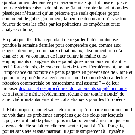
qu’absolument demandée par personne mais qui fut mise en place
pour de strictes raisons de lobbying (la lutte contre la pollution des
plastiques n’étant ici qu’un prétexte que seuls quelques gogos
continuent de gober goulûment, la peur de découvrir qu’ils se font
fourrer de tous les côtés par les politiciens les empêchant toute
analyse critique).
En pratique, il suffira cependant de regarder l’idée lumineuse
pondue la semaine dernière pour comprendre que, comme aux
étages inférieurs, municipaux et nationaux, absolument rien n’a
changé : on va continuer de lutter contre la réalité et les
enquiquinants changements de paradigmes mondiaux en pliant le
réel à force de lois, de règlements et de taxes. Dernièrement, notant
l’importance du nombre de petits paquets en provenance de Chine et
qui ont une procédure allégée en douane, la Commission a décidé –
rétorsion commerciale ou masochisme mal assumé ? – de leur
imposer
des frais et des procédures de traitements supplémentaires
ce qui aura le mérite (évidemment réclamé par tout le monde) de
surenchérir instantanément les colis étrangers pour les Européens.
L’État européen, poulet sans tête qui n’a qu’un marteau comme outil
ne voit dans les problèmes européens que des clous sur lesquels
taper, ce qu’il fait de plus en plus maladroitement à mesure que son
absence de tête se fait cruellement sentir. Quant à l’État français,
poulet sans tête et sans marteau, il ajoute simplement à l’hystérie