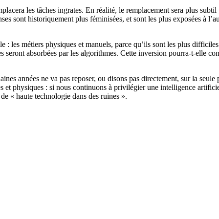
emplacera les tâches ingrates. En réalité, le remplacement sera plus subtil
 sont historiquement plus féminisées, et sont les plus exposées à l’auto
e : les métiers physiques et manuels, parce qu’ils sont les plus difficile
ires seront absorbées par les algorithmes. Cette inversion pourra-t-elle c
nes années ne va pas reposer, ou disons pas directement, sur la seule pui
 et physiques : si nous continuons à privilégier une intelligence artific
 de « haute technologie dans des ruines ».