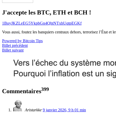
J'accepte les BTC, ETH et BCH !
1BuyJKZLeEG5YkpbGn4QhtNTxhUqtpEGKf
Vous aussi, foutez les banquiers centraux dehors, terrorisez l’État et 
Powered by Bitcoin Tips
Billet précédent
Billet suivant
399
Commentaires
Aristarkke
9 janvier 2026, 9 h 01 min