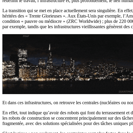
redéfinit le travail, l’infrastructure et, plus profondément, le lien huma
La transition qui se met en place actuellement sera singulière. En effet, 
héritées des « Trente Glorieuses ». Aux États-Unis par exemple, l’Am
condition « pauvre ou médiocre » (ZRC Worldwide) ; plus de 220 000
par exemple, tandis que les infrastructures vieillissantes génèrent des 
Et dans ces infrastructures, on retrouve les centrales (nucléaires ou non
En effet, tout indique qu’avoir des robots qui font du terrassement e
les robots de construction se concentrent principalement sur des tâche
fragmentée, avec des solutions spécialisées pour des tâches uniques plu