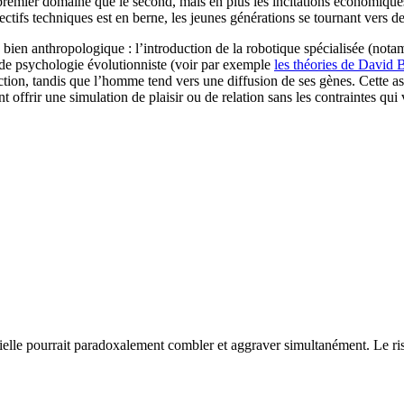
e premier domaine que le second, mais en plus les incitations économique
ectifs techniques est en berne, les jeunes générations se tournant vers de
ien anthropologique : l’introduction de la robotique spécialisée (notamme
x de psychologie évolutionniste (voir par exemple
les théories de David 
ction, tandis que l’homme tend vers une diffusion de ses gènes. Cette as
offrir une simulation de plaisir ou de relation sans les contraintes qui 
cielle pourrait paradoxalement combler et aggraver simultanément. Le ris