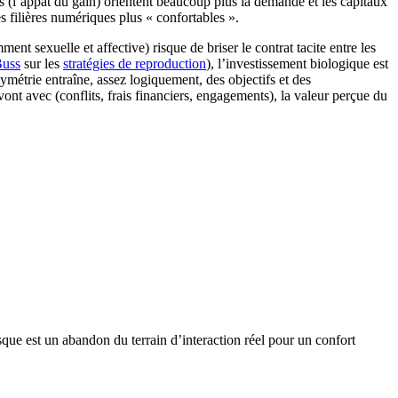
s (l’appât du gain) orientent beaucoup plus la demande et les capitaux
s filières numériques plus « confortables ».
nt sexuelle et affective) risque de briser le contrat tacite entre les
Buss
sur les
stratégies de reproduction
), l’investissement biologique est
ymétrie entraîne, assez logiquement, des objectifs et des
vont avec (conflits, frais financiers, engagements), la valeur perçue du
que est un abandon du terrain d’interaction réel pour un confort