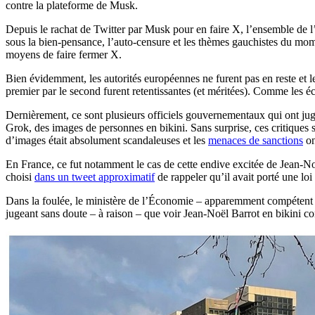
contre la plateforme de Musk.
Depuis le rachat de Twitter par Musk pour en faire X, l’ensemble de l’i
sous la bien-pensance, l’auto-censure et les thèmes gauchistes du momen
moyens de faire fermer X.
Bien évidemment, les autorités européennes ne furent pas en reste et 
premier par le second furent retentissantes (et méritées). Comme les é
Dernièrement, ce sont plusieurs officiels gouvernementaux qui ont jugé a
Grok, des images de personnes en bikini. Sans surprise, ces critiques
d’images était absolument scandaleuses et les
menaces de sanctions
on
En France, ce fut notamment le cas de cette endive excitée de Jean-Noë
choisi
dans un tweet approximatif
de rappeler qu’il avait porté une loi 
Dans la foulée, le ministère de l’Économie – apparemment compétent pour
jugeant sans doute – à raison – que voir Jean-Noël Barrot en bikini con