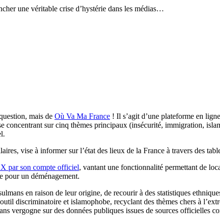
encher une véritable crise d’hystérie dans les médias…
 question, mais de
Où Va Ma France
! Il s’agit d’une plateforme en ligne
se concentrant sur cinq thèmes principaux (insécurité, immigration, isla
l.
ilaires, vise à informer sur l’état des lieux de la France à travers des 
 X par son compte officiel
, vantant une fonctionnalité permettant de loca
que pour un déménagement.
ulmans en raison de leur origine, de recourir à des statistiques ethniques
til discriminatoire et islamophobe, recyclant des thèmes chers à l’extrêm
t sans vergogne sur des données publiques issues de sources officielles