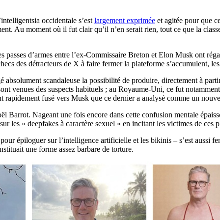
ntelligentsia occidentale s’est
largement exprimée
et agitée pour que ce
t. Au moment où il fut clair qu’il n’en serait rien, tout ce que la class
les passes d’armes entre l’ex-Commissaire Breton et Elon Musk ont régal
checs des détracteurs de X à faire fermer la plateforme s’accumulent, l
bsolument scandaleuse la possibilité de produire, directement à partir de
 sont venues des suspects habituels ; au Royaume-Uni, ce fut notamment 
t rapidement fusé vers Musk que ce dernier a analysé comme un nouve
l Barrot. Nageant une fois encore dans cette confusion mentale épaisse q
sur les « deepfakes à caractère sexuel » en incitant les victimes de ces p
 épiloguer sur l’intelligence artificielle et les bikinis – s’est aussi 
stituait une forme assez barbare de torture.